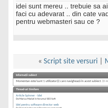
idei sunt mereu .. trebuie sa ai 
faci cu adevarat .. din cate vad
pentru webmasteri sau ce ?
«
Script site versuri
|
Informații subiect
Momentan este/sunt 1 utilizator(i) care navighează în acest subiect.
(0 m
Thread-uri Similare
Article Spinner - idei
De Marius Mailat în forumul SEO Soft
idei pentru software director web