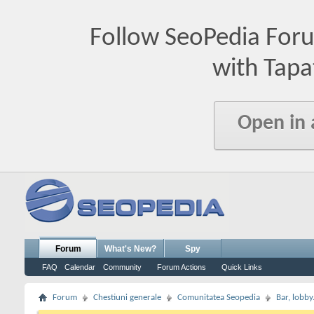
Follow SeoPedia For
with Tapa
Open in
Forum
What's New?
Spy
FAQ
Calendar
Community
Forum Actions
Quick Links
Forum
Chestiuni generale
Comunitatea Seopedia
Bar, lobby.