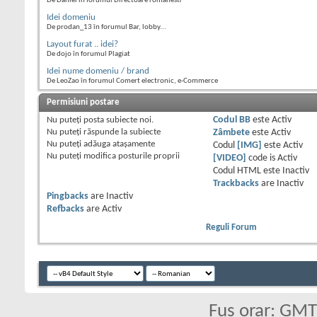
De Daniel în forumul Directoare romanesti
Idei domeniu
De prodan_13 în forumul Bar, lobby...
Layout furat .. idei?
De dojo în forumul Plagiat
Idei nume domeniu / brand
De LeoZao în forumul Comert electronic, e-Commerce
Permisiuni postare
Nu puteţi
posta subiecte noi.
Codul BB
este
Activ
Nu puteţi
răspunde la subiecte
Zâmbete
este
Activ
Nu puteţi
adăuga ataşamente
Codul
[IMG]
este
Activ
Nu puteţi
modifica posturile proprii
[VIDEO]
code is
Activ
Codul HTML este
Inactiv
Trackbacks
are
Inactiv
Pingbacks
are
Inactiv
Refbacks
are
Activ
Reguli Forum
Fus orar: GM