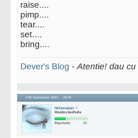
raise....
pimp....
tear....
set....
bring....
Dever's Blog
-
Atentie! dau cu
17th September 2007,
20:30
Hetzenauer
Membru SeoPedia
Reputatie:
35