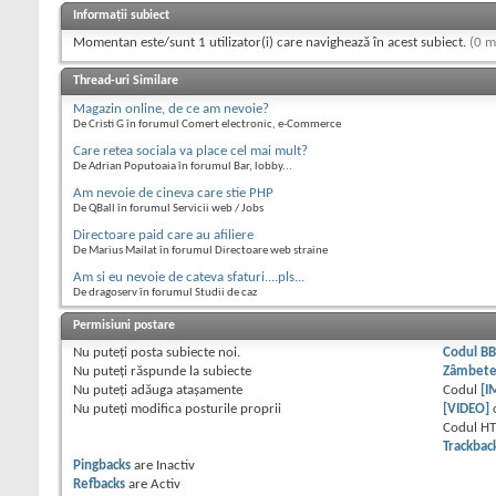
Informații subiect
Momentan este/sunt 1 utilizator(i) care navighează în acest subiect.
(0 m
Thread-uri Similare
Magazin online, de ce am nevoie?
De Cristi G în forumul Comert electronic, e-Commerce
Care retea sociala va place cel mai mult?
De Adrian Poputoaia în forumul Bar, lobby...
Am nevoie de cineva care stie PHP
De QBall în forumul Servicii web / Jobs
Directoare paid care au afiliere
De Marius Mailat în forumul Directoare web straine
Am si eu nevoie de cateva sfaturi....pls...
De dragoserv în forumul Studii de caz
Permisiuni postare
Nu puteţi
posta subiecte noi.
Codul B
Nu puteţi
răspunde la subiecte
Zâmbet
Nu puteţi
adăuga ataşamente
Codul
[I
Nu puteţi
modifica posturile proprii
[VIDEO]
Codul H
Trackbac
Pingbacks
are
Inactiv
Refbacks
are
Activ