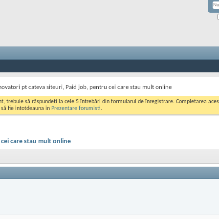
atori pt cateva siteuri, Paid job, pentru cei care stau mult online
ont, trebuie să răspundeți la cele 5 întrebări din formularul de înregistrare. Completarea a
i să fie intotdeauna in
Prezentare forumisti
.
cei care stau mult online