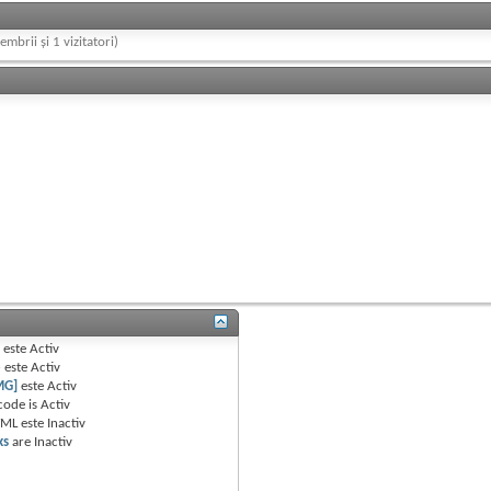
embrii și 1 vizitatori)
B
este
Activ
e
este
Activ
MG]
este
Activ
code is
Activ
TML este
Inactiv
ks
are
Inactiv