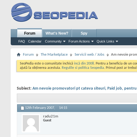
Forum
What's New?
Spy
FAQ
Calendar
Community
Forum Actions
Quick Links
Forum
The Marketplace
Servicii web / Jobs
Am nevoie promov
SeoPedia este o comunitate inchisă
incă din 2008
. Pentru a beneficia de un c
ajută la obținerea acestuia.
Regulile si politica Seopedia
. Primul post ar trebu
Subiect:
Am nevoie promovatori pt cateva siteuri, Paid job, pentru 
12th February 2007,
14:15
radu21m
Guest