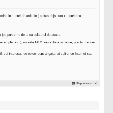
ne in siteuri de articole ( exista deja lista ); inscrierea
a job part time de la calculatorul de acasa.
a, exemple, etc ), nu este MLM sau afiliate scheme, practic trebuie
; cei interesati de obicei sunt angajati ai salilor de Internet sau
Răspunde cu citat