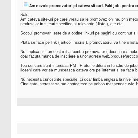
Am nevoie promovatori pt cateva siteuri, Paid job, pentru ce
Salut.
Am cateva site-uri pe care vreau sa le promovez online, prin metode c
produselor in siteuri specifice si relevante ( lista ), etc etc.
Scopul promovarii este de a obtine linkuri pe pagini cu continut si 
Plata se face pe link ( articol inscris ), promovatorul va tine o li
Nu implica nici un cost initial pentru promovator ( deci nu e smeke
doar facuta munca de inscriere a unor adrese web/produse/arcticole 
Toti cei care sunt interesati PM . Preturile difera in functie de jo
liceeni care vor sa munceasca cateva ore pe Internet si sa faca b
Nu necesita cunostinte speciale, ci doar limba engleza la nivel m
Cine este interesat sa ma contacteze pe yahoo messenger: wiz_b