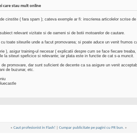
i care stau mult online
instite ( fara spam ); cateva exemple ar fi: inscrierea articolelor scrise de mi
subiect relevant vizitate si de oameni si de botii motoarelor de cautare.
sta cu toate siteurile unde a facut promovarea; si poate aduce un venit frumos c
rie ), asigur training-ul necesar ( explicatii despre cum se face fiecare treab
la siteuri speficice si relevante; iar plata este in functie de cat s-a muncit.
bul de promovare, dar sunt suficient de decente ca sa asigure un venit acceptabil
ani de buzunar, etc.
eniu
luecastle
«
Caut profesionist in Flash!
|
Cumpar publicitate pe pagini cu PR bun.
»