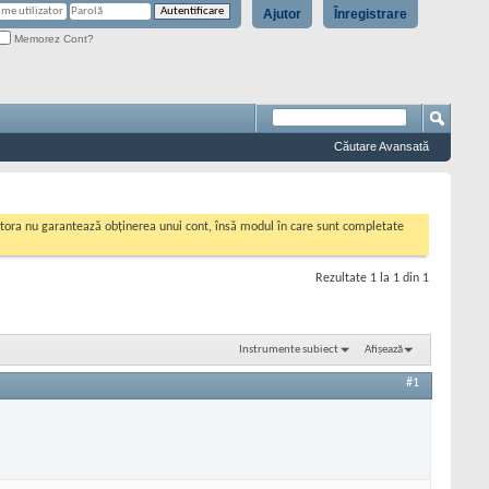
Ajutor
Înregistrare
Memorez Cont?
Căutare Avansată
cestora nu garantează obținerea unui cont, însă modul în care sunt completate
Rezultate 1 la 1 din 1
Instrumente subiect
Afișează
#1