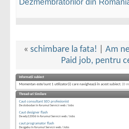
Dezmembratorilor din Romani
«
schimbare la fata!
|
Am nev
Paid job, pentru c
Informații subiect
Momentan este/sunt 1 utilizator(i) care navighează în acest subiect.
(0 m
Thread-uri Similare
Caut consultant SEO profesionist
De slobodan în forumul Servicii web / Jobs
Caut designer flash
De edy12006 în forumul Servicii web / Jobs
caut programator flash
De zgabu în forumul Servicii web / Jobs