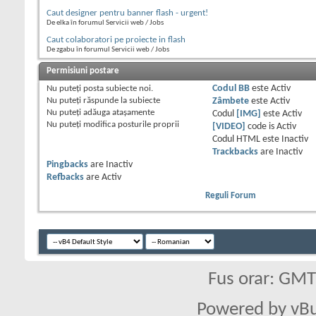
Caut designer pentru banner flash - urgent!
De elka în forumul Servicii web / Jobs
Caut colaboratori pe proiecte in flash
De zgabu în forumul Servicii web / Jobs
Permisiuni postare
Nu puteţi
posta subiecte noi.
Codul BB
este
Activ
Nu puteţi
răspunde la subiecte
Zâmbete
este
Activ
Nu puteţi
adăuga ataşamente
Codul
[IMG]
este
Activ
Nu puteţi
modifica posturile proprii
[VIDEO]
code is
Activ
Codul HTML este
Inactiv
Trackbacks
are
Inactiv
Pingbacks
are
Inactiv
Refbacks
are
Activ
Reguli Forum
Fus orar: GM
Powered by vBu