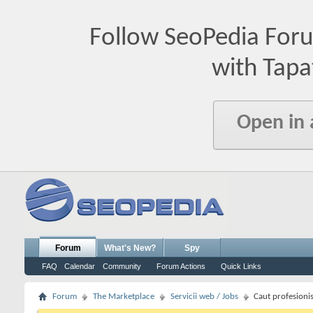
Follow SeoPedia For
with Tapa
Open in
Forum
What's New?
Spy
FAQ
Calendar
Community
Forum Actions
Quick Links
Forum
The Marketplace
Servicii web / Jobs
Caut profesionis