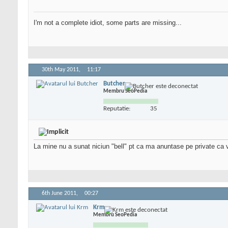
I'm not a complete idiot, some parts are missing...
30th May 2011,
11:17
Butcher
Membru SeoPedia
Reputatie:
35
La mine nu a sunat niciun "bell" pt ca ma anuntase pe private ca v
6th June 2011,
00:27
Krm
Membru SeoPedia