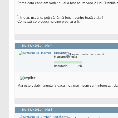
Prima data cand am vorbit cu el a fost acum vreo 2 luni. Trebuia s
Într-o zi, riscând, poți să rămâi fericit pentru toată viața !
Contează ce produci nu cine pretinzi a fi.
30th May 2011,
09:44
Heavenz
Membru SeoPedia
Reputatie:
28
Mai este valabil anuntul ? daca inca mai inscrii sunt interesat , d
30th May 2011,
09:56
Butcher