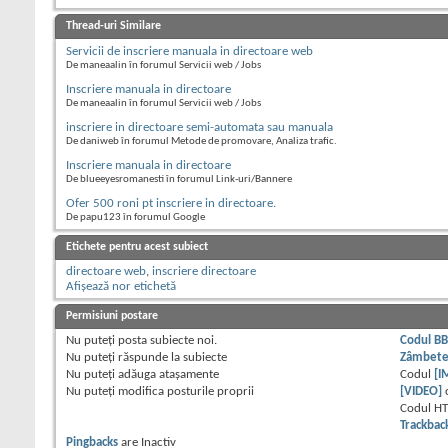
Thread-uri Similare
Servicii de inscriere manuala in directoare web
De maneaalin în forumul Servicii web / Jobs
Inscriere manuala in directoare
De maneaalin în forumul Servicii web / Jobs
inscriere in directoare semi-automata sau manuala
De daniweb în forumul Metode de promovare, Analiza trafic.
Inscriere manuala in directoare
De blueeyesromanesti în forumul Link-uri/Bannere
Ofer 500 roni pt inscriere in directoare.
De papu123 în forumul Google
Etichete pentru acest subiect
directoare web
,
inscriere directoare
Afișează nor etichetă
Permisiuni postare
Nu puteţi
posta subiecte noi.
Codul B
Nu puteţi
răspunde la subiecte
Zâmbet
Nu puteţi
adăuga ataşamente
Codul
[I
Nu puteţi
modifica posturile proprii
[VIDEO]
Codul H
Trackbac
Pingbacks
are
Inactiv