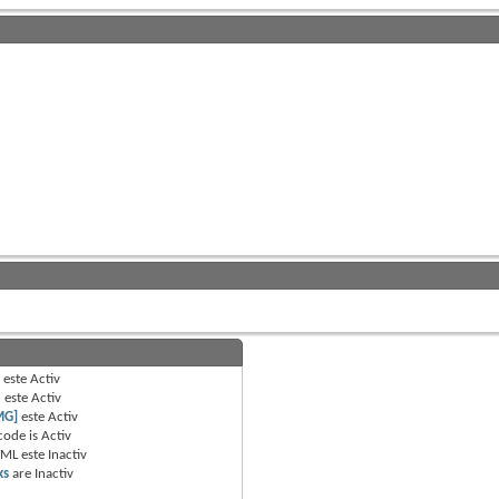
B
este
Activ
e
este
Activ
MG]
este
Activ
code is
Activ
TML este
Inactiv
ks
are
Inactiv