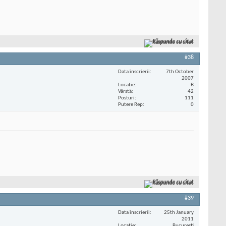
Răspunde cu citat
#38
Data înscrierii
7th October
2007
Locaţie
B
Vârstă
42
Posturi
111
Putere Rep
0
Răspunde cu citat
#39
Data înscrierii
25th January
2011
Locaţie
Bucuresti