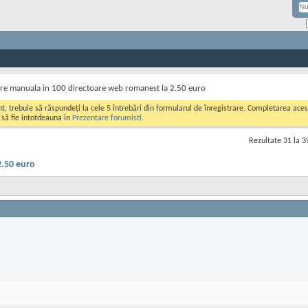
ere manuala in 100 directoare web romanest la 2.50 euro
ont, trebuie să răspundeți la cele 5 întrebări din formularul de înregistrare. Completarea a
i să fie intotdeauna in
Prezentare forumisti
.
Rezultate 31 la 3
2.50 euro