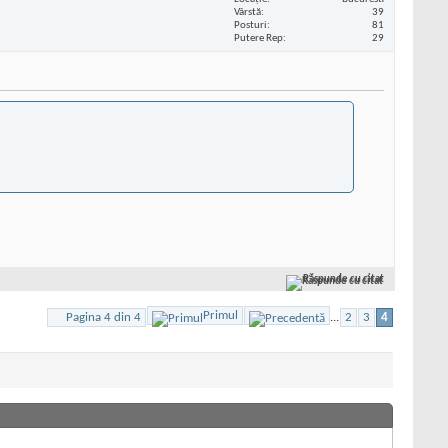
Vârstă
39
Posturi
81
Putere Rep
29
Răspunde cu citat
Primul
Pagina 4 din 4
...
2
3
4