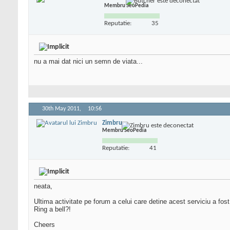
Membru SeoPedia
Reputatie:
35
nu a mai dat nici un semn de viata...
30th May 2011,
10:56
Zimbru
Membru SeoPedia
Reputatie:
41
neata,
Ultima activitate pe forum a celui care detine acest serviciu a fost
Ring a bell?!
Cheers