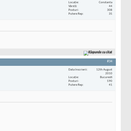
Locaţie
Constanta
Vârstă
44
Posturi
308
Putere Rep
35
Răspunde cu citat
#34
Data înscrierii
12th August
2010
Locaţie
Bucuresti
Posturi
590
Putere Rep
41