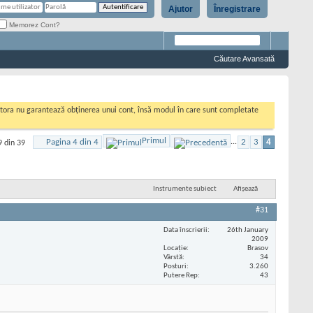
Ajutor
Înregistrare
Memorez Cont?
Căutare Avansată
cestora nu garantează obținerea unui cont, însă modul în care sunt completate
Primul
Pagina 4 din 4
...
2
3
4
9 din 39
Instrumente subiect
Afișează
#31
Data înscrierii
26th January
2009
Locaţie
Brasov
Vârstă
34
Posturi
3.260
Putere Rep
43