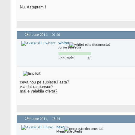
Nu. Asteptam !
28th June 2011,
01:46
whitet
Junior SeoPedia
Reputatie:
0
ceva nou pe subiectul asta?
v-a dat raspunsuri?
mai e valabila oferta?
28th June 2011,
16:24
nexo
Membru SeoPedia