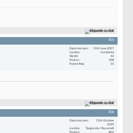
Răspunde cu citat
#35
Data înscrierii
15th June 2007
Locaţie
Constanta
Vârstă
44
Posturi
308
Putere Rep
35
Răspunde cu citat
#36
Data înscrierii
12th October
2009
Locaţie
Targoviste / Bucuresti
Posturi
802