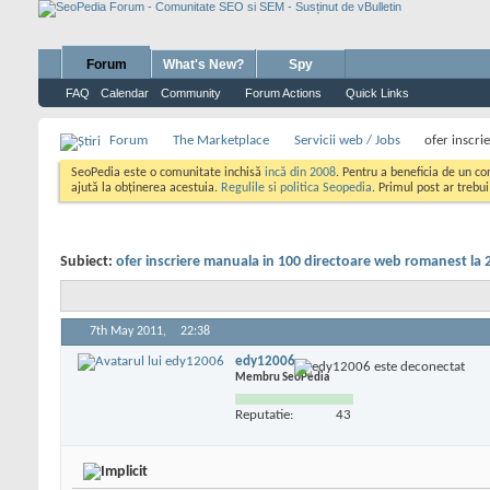
Forum
What's New?
Spy
FAQ
Calendar
Community
Forum Actions
Quick Links
Forum
The Marketplace
Servicii web / Jobs
ofer inscri
SeoPedia este o comunitate inchisă
incă din 2008
. Pentru a beneficia de un c
ajută la obținerea acestuia.
Regulile si politica Seopedia
. Primul post ar trebu
Subiect:
ofer inscriere manuala in 100 directoare web romanest la 
7th May 2011,
22:38
edy12006
Membru SeoPedia
Reputatie:
43