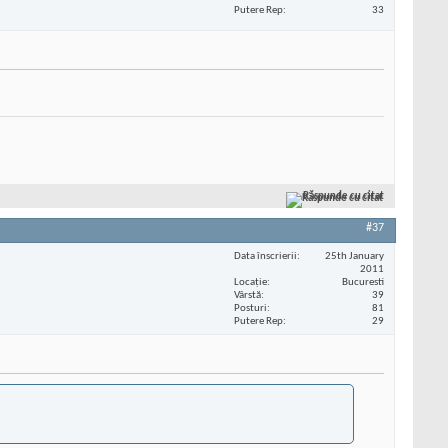
Putere Rep
33
Răspunde cu citat
#37
Data înscrierii
25th January
2011
Locaţie
Bucuresti
Vârstă
39
Posturi
81
Putere Rep
29