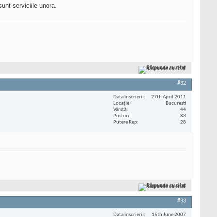
unt serviciile unora.
Răspunde cu citat
#32
Data înscrierii
27th April 2011
Locaţie
Bucuresti
Vârstă
44
Posturi
83
Putere Rep
28
Răspunde cu citat
#33
Data înscrierii
15th June 2007