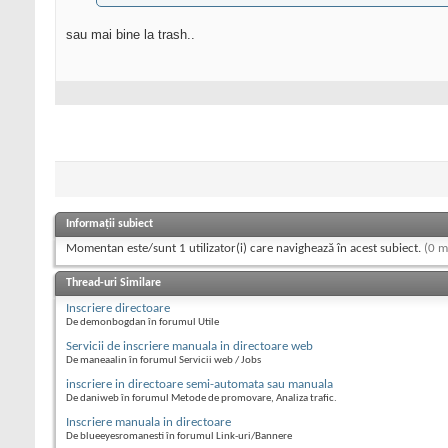
sau mai bine la trash..
Informații subiect
Momentan este/sunt 1 utilizator(i) care navighează în acest subiect.
(0 m
Thread-uri Similare
Inscriere directoare
De demonbogdan în forumul Utile
Servicii de inscriere manuala in directoare web
De maneaalin în forumul Servicii web / Jobs
inscriere in directoare semi-automata sau manuala
De daniweb în forumul Metode de promovare, Analiza trafic.
Inscriere manuala in directoare
De blueeyesromanesti în forumul Link-uri/Bannere