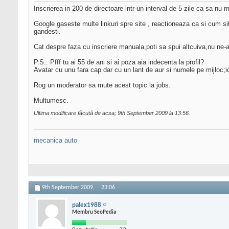
Inscrierea in 200 de directoare intr-un interval de 5 zile ca sa nu m
Google gaseste multe linkuri spre site , reactioneaza ca si cum si
gandesti.
Cat despre faza cu inscriere manuala,poti sa spui altcuiva,nu ne-
P.S.: Pfff tu ai 55 de ani si ai poza aia indecenta la profil?
Avatar cu unu fara cap dar cu un lant de aur si numele pe mijloc;
Rog un moderator sa mute acest topic la jobs.
Multumesc.
Ultima modificare făcută de acsa; 9th September 2009 la
13:56
.
mecanica auto
9th September 2009,
23:06
palex1988
Membru SeoPedia