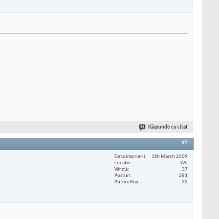
Răspunde cu citat
#2
Data înscrierii
5th March 2009
Locaţie
IASI
Vârstă
37
Posturi
281
Putere Rep
33