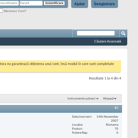
Ajutor
Înregistrare
Memorez Cont?
Căutare Avansată
cestora nu garantează obținerea unui cont, însă modul în care sunt completate
Rezultate 1 la 4 din 4
Instrumente subiect
Afișează
#1
Data înscrierii
14th November
2007
Locaţie
Romania
Posturi
70
Putere Rep
0