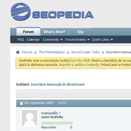
Forum
What's New?
Spy
FAQ
Calendar
Community
Forum Actions
Quick Links
Forum
The Marketplace
Servicii web / Jobs
Inscriere manua
SeoPedia este o comunitate inchisă
incă din 2008
. Pentru a beneficia de un c
ajută la obținerea acestuia.
Regulile si politica Seopedia
. Primul post ar trebu
Subiect:
Inscriere manuala in directoare
9th September 2009,
13:22
maneaalin
Junior SeoPedia
Reputatie:
0