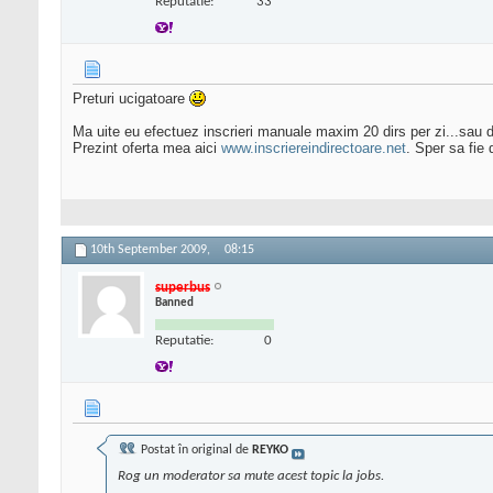
Reputatie:
33
Preturi ucigatoare
Ma uite eu efectuez inscrieri manuale maxim 20 dirs per zi...sau d
Prezint oferta mea aici
www.inscriereindirectoare.net
. Sper sa fie
10th September 2009,
08:15
superbus
Banned
Reputatie:
0
Postat în original de
REYKO
Rog un moderator sa mute acest topic la jobs.