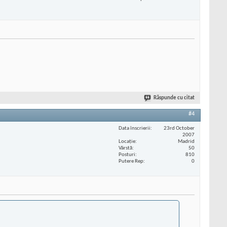
Răspunde cu citat
#4
Data înscrierii
23rd October
2007
Locaţie
Madrid
Vârstă
50
Posturi
810
Putere Rep
0