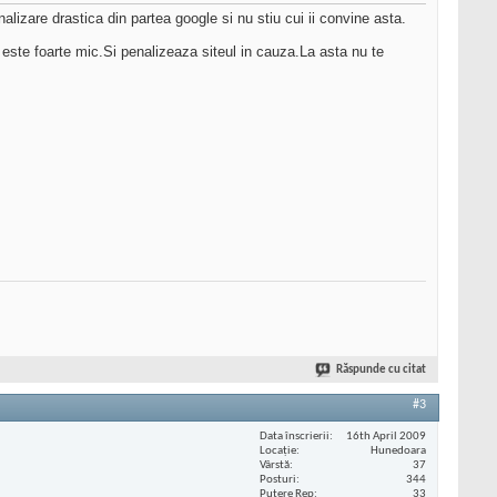
nalizare drastica din partea google si nu stiu cui ii convine asta.
 este foarte mic.Si penalizeaza siteul in cauza.La asta nu te
Răspunde cu citat
#3
Data înscrierii
16th April 2009
Locaţie
Hunedoara
Vârstă
37
Posturi
344
Putere Rep
33