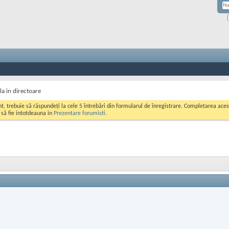
la in directoare
ont, trebuie să răspundeți la cele 5 întrebări din formularul de înregistrare. Completarea a
i să fie intotdeauna in
Prezentare forumisti
.