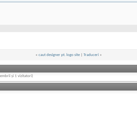
«
caut designer pt. logo site
|
Traduceri
»
embrii și 1 vizitatori)