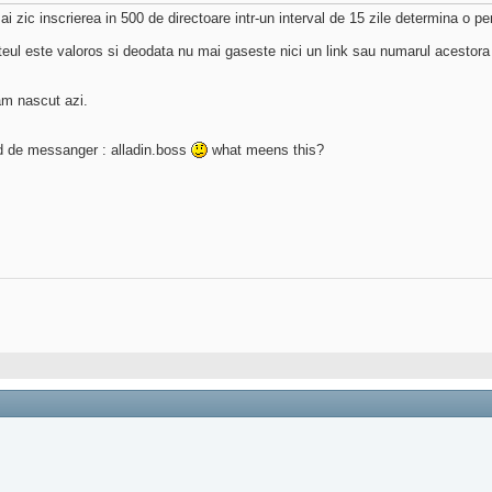
ai zic inscrierea in 500 de directoare intr-un interval de 15 zile determina o pe
teul este valoros si deodata nu mai gaseste nici un link sau numarul acestora
am nascut azi.
id de messanger : alladin.boss
what meens this?