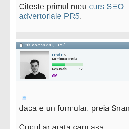
Citeste primul meu
curs SEO - 
advertoriale PR5
.
29th December 2011,
17:56
Cristi G
Membru SeoPedia
Reputatie:
49
daca e un formular, preia $
Codul ar arata cam asa: