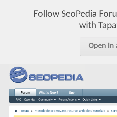
Follow SeoPedia For
with Tapa
Open in
Forum
What's New?
Spy
FAQ
Calendar
Community
Forum Actions
Quick Links
Forum
Metode de promovare, resurse, articole si tutoriale
Serv