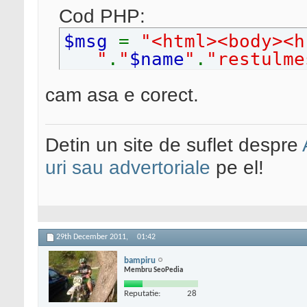
Cod PHP:
$msg
=
"<html><body><
"
.
"
$name
"
.
"restulm
cam asa e corect.
Detin un site de suflet despre
uri sau advertoriale
pe el!
29th December 2011,
01:42
bampiru
Membru SeoPedia
Reputatie:
28