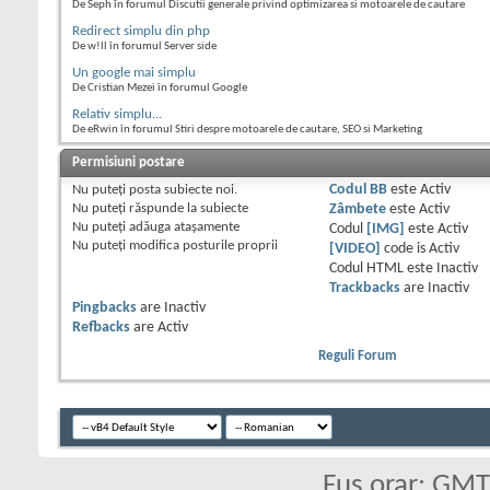
De Seph în forumul Discutii generale privind optimizarea si motoarele de cautare
Redirect simplu din php
De w!ll în forumul Server side
Un google mai simplu
De Cristian Mezei în forumul Google
Relativ simplu...
De eRwin în forumul Stiri despre motoarele de cautare, SEO si Marketing
Permisiuni postare
Nu puteţi
posta subiecte noi.
Codul BB
este
Activ
Nu puteţi
răspunde la subiecte
Zâmbete
este
Activ
Nu puteţi
adăuga ataşamente
Codul
[IMG]
este
Activ
Nu puteţi
modifica posturile proprii
[VIDEO]
code is
Activ
Codul HTML este
Inactiv
Trackbacks
are
Inactiv
Pingbacks
are
Inactiv
Refbacks
are
Activ
Reguli Forum
Fus orar: GM