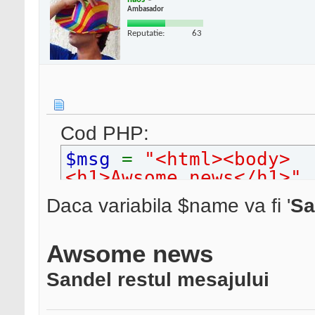
Ambasador
Reputatie:
63
Cod PHP:
$msg
=
"<html><body>
<h1>Awsome news</h1>"
Daca variabila $name va fi '
Sa
Awsome news
Sandel restul mesajului