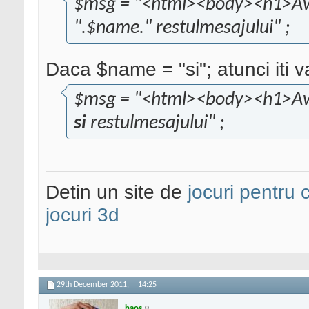
$msg = "<html><body><h1>A
".$name." restulmesajului" ;
Daca $name = "si"; atunci iti v
$msg = "<html><body><h1>A
si
restulmesajului" ;
Detin un site de
jocuri pentru c
jocuri 3d
29th December 2011,
14:25
haos