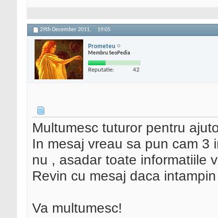
29th December 2011,
19:05
Prometeu
Membru SeoPedia
Reputatie:
42
Multumesc tuturor pentru ajuto
In mesaj vreau sa pun cam 3 i
nu , asadar toate informatiile 
Revin cu mesaj daca intampin
Va multumesc!