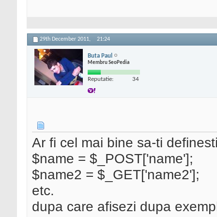
29th December 2011,
21:24
Buta Paul
Membru SeoPedia
Reputatie:
34
Ar fi cel mai bine sa-ti definest
$name = $_POST['name'];
$name2 = $_GET['name2'];
etc.
dupa care afisezi dupa exempl