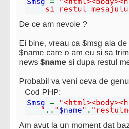
$msg
=
"<html><body><h
si restul mesajulu
De ce am nevoie ?
Ei bine, vreau ca $msg ala de 
$name care o am eu si sa tri
news
$name
si dupa restul me
Probabil va veni ceva de genul
Cod PHP:
$msg
=
"<html><body><h
"
..
"
$name
"
.
"restul
Am avut la un moment dat baze