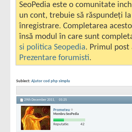
SeoPedia este o comunitate inc
un cont, trebuie să răspundeți la
înregistrare. Completarea acesto
însă modul în care sunt completa
si politica Seopedia
. Primul post 
Prezentare forumisti
.
Subiect:
Ajutor cod php simplu
29th December 2011,
01:25
Prometeu
Membru SeoPedia
Reputatie:
42