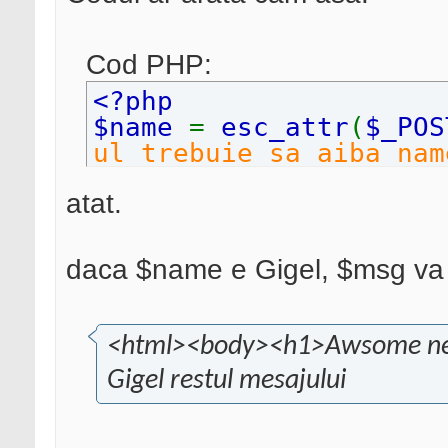
Cod PHP:
<?php
$name
=
esc_attr
(
$_POS
ul trebuie sa aiba nam
$msg
=
"<html><body><h
atat.
$name
restulmesajului
daca $name e Gigel, $msg va 
<html><body><h1>Awsome n
Gigel restul mesajului