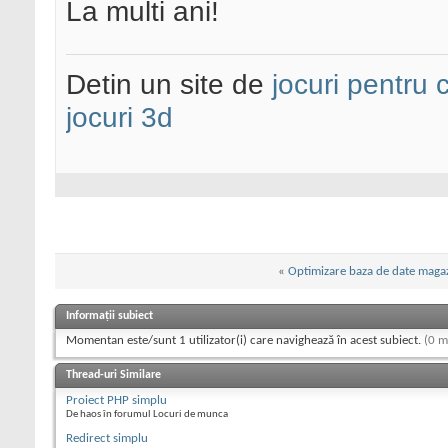
La multi ani!
Detin un site de
jocuri pentru c
jocuri 3d
«
Optimizare baza de date magaz
Informații subiect
Momentan este/sunt 1 utilizator(i) care navighează în acest subiect.
(0 m
Thread-uri Similare
Proiect PHP simplu
De haos în forumul Locuri de munca
Redirect simplu