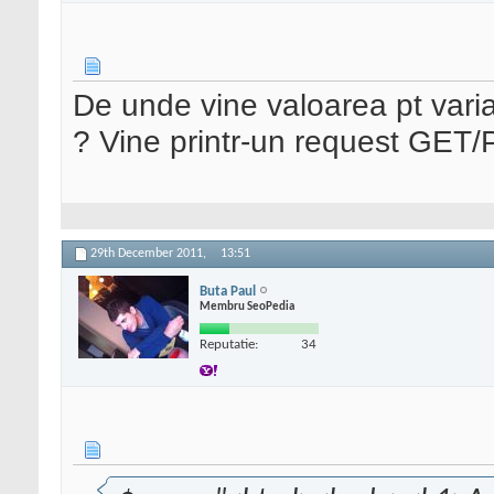
De unde vine valoarea pt vari
? Vine printr-un request GET
29th December 2011,
13:51
Buta Paul
Membru SeoPedia
Reputatie:
34