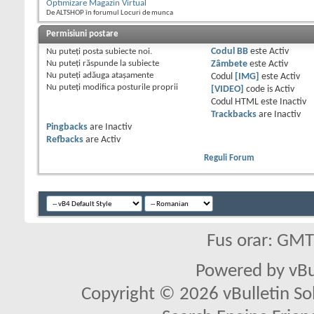
Optimizare Magazin Virtual
De ALTSHOP în forumul Locuri de munca
Permisiuni postare
Nu puteţi
posta subiecte noi.
Codul BB
este
Activ
Nu puteţi
răspunde la subiecte
Zâmbete
este
Activ
Nu puteţi
adăuga ataşamente
Codul
[IMG]
este
Activ
Nu puteţi
modifica posturile proprii
[VIDEO]
code is
Activ
Codul HTML este
Inactiv
Trackbacks
are
Inactiv
Pingbacks
are
Inactiv
Refbacks
are
Activ
Reguli Forum
Fus orar: GM
Powered by vBu
Copyright © 2026 vBulletin Solu