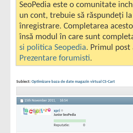
SeoPedia este o comunitate inc
un cont, trebuie să răspundeți la
înregistrare. Completarea acesto
însă modul în care sunt completa
si politica Seopedia
. Primul post 
Prezentare forumisti
.
Subiect:
Optimizare baza de date magazin virtual CS-Cart
15th November 2011,
16:54
xpri
Junior SeoPedia
Reputatie:
0