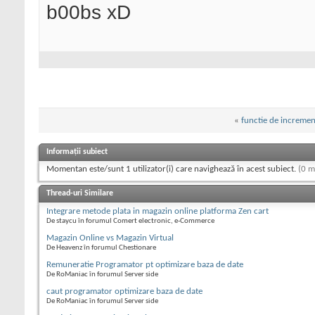
b00bs xD
«
functie de incremen
Informații subiect
Momentan este/sunt 1 utilizator(i) care navighează în acest subiect.
(0 m
Thread-uri Similare
Integrare metode plata in magazin online platforma Zen cart
De staycu în forumul Comert electronic, e-Commerce
Magazin Online vs Magazin Virtual
De Heavenz în forumul Chestionare
Remuneratie Programator pt optimizare baza de date
De RoManiac în forumul Server side
caut programator optimizare baza de date
De RoManiac în forumul Server side