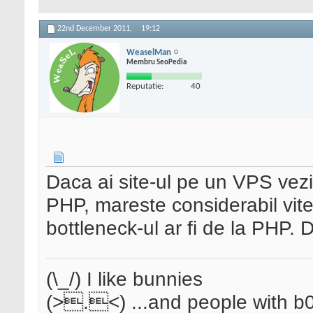
22nd December 2011,
19:12
WeaselMan
Membru SeoPedia
Reputatie:
40
Daca ai site-ul pe un VPS vezi
PHP, mareste considerabil vit
bottleneck-ul ar fi de la PHP. 
(\_/) I like bunnies
(>.<) ...and people with b0