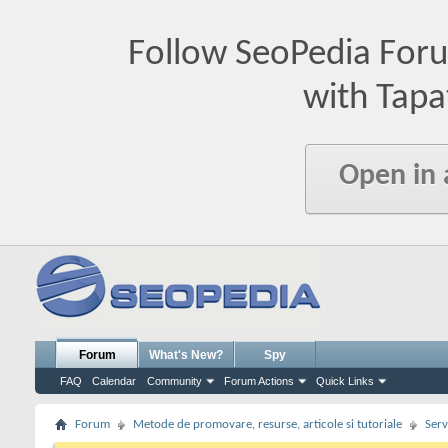
Follow SeoPedia For
with Tapa
Open in
Forum
What's New?
Spy
FAQ
Calendar
Community
Forum Actions
Quick Links
Forum
Metode de promovare, resurse, articole si tutoriale
Serv