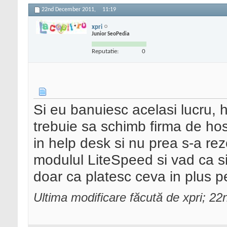
22nd December 2011,
11:19
xpri
Junior SeoPedia
Reputatie:
0
Si eu banuiesc acelasi lucru, 
trebuie sa schimb firma de hos
in help desk si nu prea s-a re
modulul LiteSpeed si vad ca si
doar ca platesc ceva in plus p
Ultima modificare făcută de xpri; 