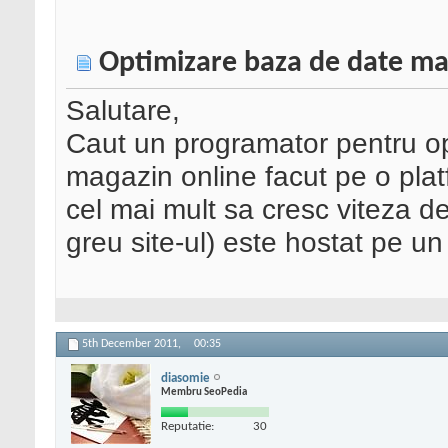
Optimizare baza de date mag
Salutare,
Caut un programator pentru op
magazin online facut pe o plat
cel mai mult sa cresc viteza d
greu site-ul) este hostat pe u
5th December 2011,
00:35
diasomie
Membru SeoPedia
Reputatie:
30