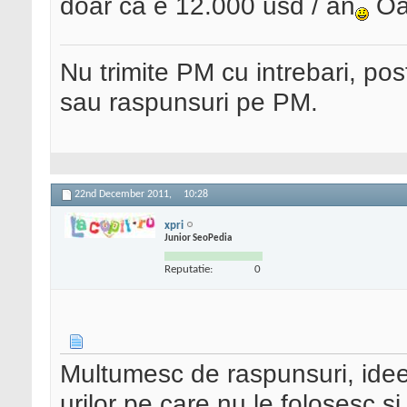
doar ca e 12.000 usd / an
Oa
Nu trimite PM cu intrebari, pos
sau raspunsuri pe PM.
22nd December 2011,
10:28
xpri
Junior SeoPedia
Reputatie:
0
Multumesc de raspunsuri, ide
urilor pe care nu le folosesc si