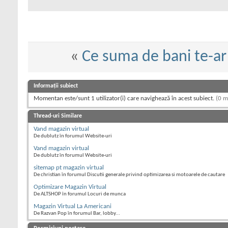
«
Ce suma de bani te-a
Informații subiect
Momentan este/sunt 1 utilizator(i) care navighează în acest subiect.
(0 m
Thread-uri Similare
Vand magazin virtual
De dublutz în forumul Website-uri
Vand magazin virtual
De dublutz în forumul Website-uri
sitemap pt magazin virtual
De christian în forumul Discutii generale privind optimizarea si motoarele de cautare
Optimizare Magazin Virtual
De ALTSHOP în forumul Locuri de munca
Magazin Virtual La Americani
De Razvan Pop în forumul Bar, lobby...