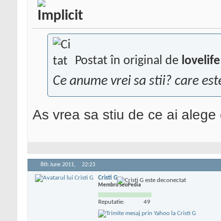
Postat în original de
lovelife
Ce anume vrei sa stii? care es
As vrea sa stiu de ce ai alege
8th June 2011,
22:23
Cristi G
Membru SeoPedia
Reputatie:
49