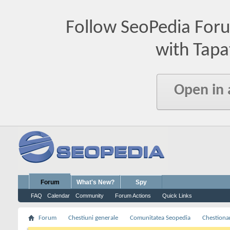
Follow SeoPedia For
with Tapa
Open in
Forum
What's New?
Spy
FAQ
Calendar
Community
Forum Actions
Quick Links
Forum
Chestiuni generale
Comunitatea Seopedia
Chestiona