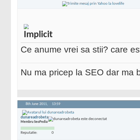
Ce anume vrei sa stii? care e
Nu ma pricep la SEO dar ma 
8th June 2011,
13:59
dunareadrobeta
Membru SeoPedia
Reputatie:
0