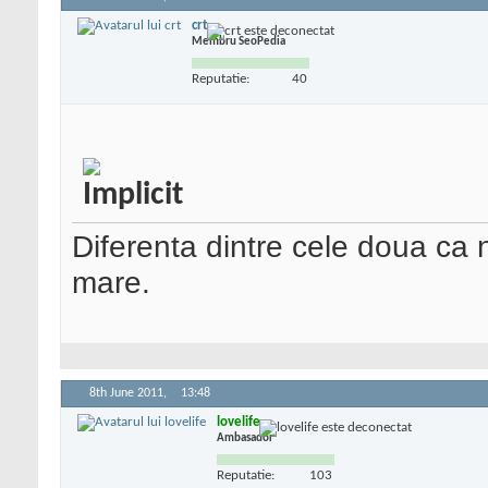
crt
Membru SeoPedia
Reputatie:
40
Diferenta dintre cele doua ca 
mare.
8th June 2011,
13:48
lovelife
Ambasador
Reputatie:
103