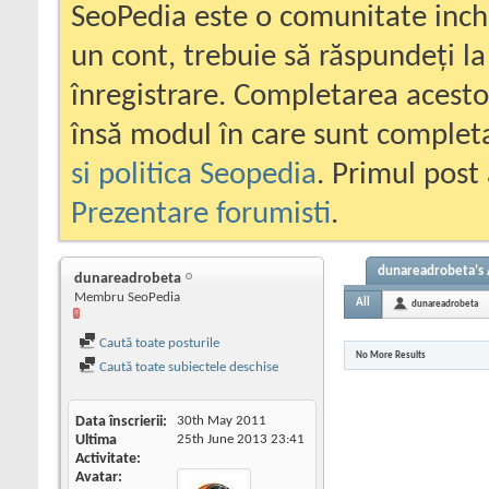
SeoPedia este o comunitate inc
un cont, trebuie să răspundeți la
înregistrare. Completarea acesto
însă modul în care sunt completa
si politica Seopedia
. Primul post 
Prezentare forumisti
.
dunareadrobeta's A
dunareadrobeta
Membru SeoPedia
All
dunareadrobeta
Caută toate posturile
No More Results
Caută toate subiectele deschise
Data înscrierii
30th May 2011
Ultima
25th June 2013
23:41
Activitate
Avatar