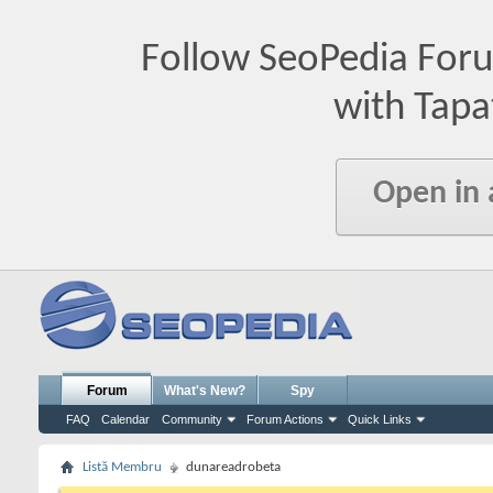
Follow SeoPedia For
with Tapa
Open in
Forum
What's New?
Spy
FAQ
Calendar
Community
Forum Actions
Quick Links
Listă Membru
dunareadrobeta