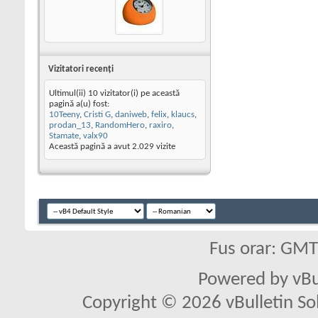
Vizitatori recenţi
Ultimul(ii) 10 vizitator(i) pe această
pagină a(u) fost:
10Teeny
,
Cristi G
,
daniweb
,
felix
,
klaucs
,
prodan_13
,
RandomHero
,
raxiro
,
Stamate
,
valx90
Această pagină a avut
2.029
vizite
Fus orar: GM
Powered by vBu
Copyright © 2026 vBulletin Solu