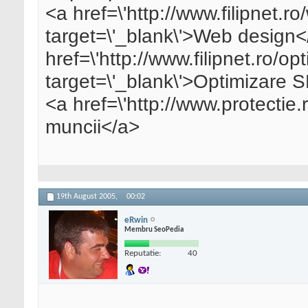
<a href=\'http://www.filipnet.r
target=\'_blank\'>Web design<
href=\'http://www.filipnet.ro/op
target=\'_blank\'>Optimizare
<a href=\'http://www.protectie.r
muncii</a>
19th August 2005,
00:02
eRwin
Membru SeoPedia
Reputatie:
40