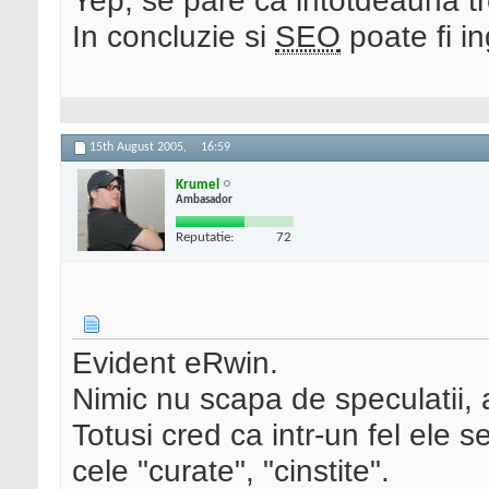
Yep, se pare ca intotdeauna tre
In concluzie si
SEO
poate fi in
15th August 2005,
16:59
Krumel
Ambasador
Reputatie:
72
Evident eRwin.
Nimic nu scapa de speculatii, 
Totusi cred ca intr-un fel ele s
cele "curate", "cinstite".