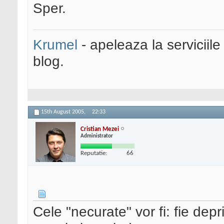
Sper.
Krumel
- apeleaza la serviciile
blog.
15th August 2005,
22:33
Cristian Mezei
Administrator
Reputatie:
66
Cele "necurate" vor fi: fie depr