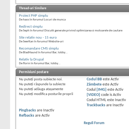
Thread-uri Similare
Proiect PHP simplu
De haos în forumul Locuri de munca
Redirect simplu
De Seph în forumul Discutii generale privind optimizarea si motoarele de cautare
Site relativ nou - 15 euro
De SeerKan în forumul Website-uri
Recomandare CMS simplu
De BladHaund în forumul Bar, lobby...
Relativ la Drupal
De florin în forumul Bar, lobby...
Permisiuni postare
Nu puteţi
posta subiecte noi.
Codul BB
este
Activ
Nu puteţi
răspunde la subiecte
Zâmbete
este
Activ
Nu puteţi
adăuga ataşamente
Codul
[IMG]
este
Activ
Nu puteţi
modifica posturile proprii
[VIDEO]
code is
Activ
Codul HTML este
Inactiv
Trackbacks
are
Inactiv
Pingbacks
are
Inactiv
Refbacks
are
Activ
Reguli Forum