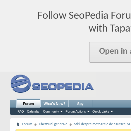
Follow SeoPedia For
with Tapa
Open in
Forum
What's New?
Spy
FAQ
Calendar
Community
Forum Actions
Quick Links
Forum
Chestiuni generale
Stiri despre motoarele de cautare, S