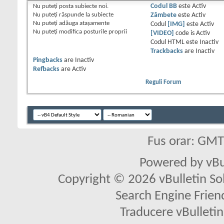
Nu puteţi
posta subiecte noi.
Codul BB
este
Activ
Nu puteţi
răspunde la subiecte
Zâmbete
este
Activ
Nu puteţi
adăuga ataşamente
Codul
[IMG]
este
Activ
Nu puteţi
modifica posturile proprii
[VIDEO]
code is
Activ
Codul HTML este
Inactiv
Trackbacks
are
Inactiv
Pingbacks
are
Inactiv
Refbacks
are
Activ
Reguli Forum
Fus orar: GM
Powered by vBu
Copyright © 2026 vBulletin Solu
Search Engine Frien
Traducere vBullet