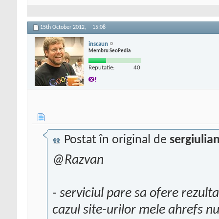
15th October 2012,
15:08
inscaun
Membru SeoPedia
Reputatie:
40
Postat în original de
sergiulia
@Razvan
- serviciul pare sa ofere rezult
cazul site-urilor mele ahrefs nu