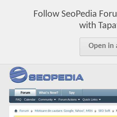
Follow SeoPedia For
with Tapa
Open in
Forum
What's New?
Spy
FAQ
Calendar
Community
Forum Actions
Quick Links
Forum
Motoare de cautare. Google, Yahoo!, MSN
SEO Soft