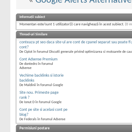
«
Google Alerts Alternative
Informații subiect
Momentan este/sunt 1 utilizator(i) care navighează în acest subiect.
(0 m
Thread-uri Similare
conteaza pt seo daca site-ul are cont de cpanel separat sau poate fi 
cont?
De Cipiot în forumul Discutii generale privind optimizarea si motoarele de cau
Cont Adsense Premium
De dontedro în forumul
Adsense
Vechime backlinks si istorie
backlinks
De Maldinii în forumul Google
Site nou. Primeste page
rank ?
De Ionut D în forumul Google
Cont pe site si acelasi cont pe
blog?
De Federals în forumul Adsense
Permisiuni postare