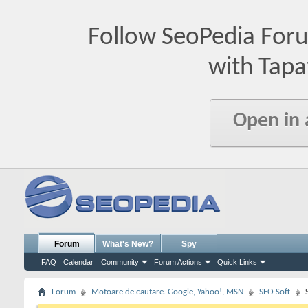
Follow SeoPedia For
with Tapa
Open in
Forum
What's New?
Spy
FAQ
Calendar
Community
Forum Actions
Quick Links
Forum
Motoare de cautare. Google, Yahoo!, MSN
SEO Soft