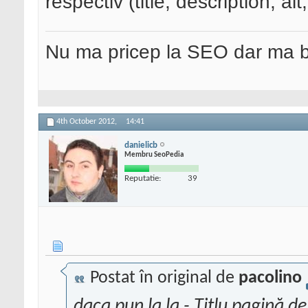
respectiv (title, description, al
Nu ma pricep la SEO dar ma 
4th October 2012,
14:41
danielicb
Membru SeoPedia
Reputatie:
39
Postat în original de
pacolino
daca pun la la - Titlu pagină d