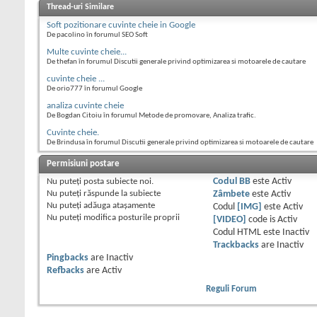
Thread-uri Similare
Soft pozitionare cuvinte cheie in Google
De pacolino în forumul SEO Soft
Multe cuvinte cheie...
De thefan în forumul Discutii generale privind optimizarea si motoarele de cautare
cuvinte cheie ...
De orio777 în forumul Google
analiza cuvinte cheie
De Bogdan Citoiu în forumul Metode de promovare, Analiza trafic.
Cuvinte cheie.
De Brindusa în forumul Discutii generale privind optimizarea si motoarele de cautare
Permisiuni postare
Nu puteţi
posta subiecte noi.
Codul BB
este
Activ
Nu puteţi
răspunde la subiecte
Zâmbete
este
Activ
Nu puteţi
adăuga ataşamente
Codul
[IMG]
este
Activ
Nu puteţi
modifica posturile proprii
[VIDEO]
code is
Activ
Codul HTML este
Inactiv
Trackbacks
are
Inactiv
Pingbacks
are
Inactiv
Refbacks
are
Activ
Reguli Forum