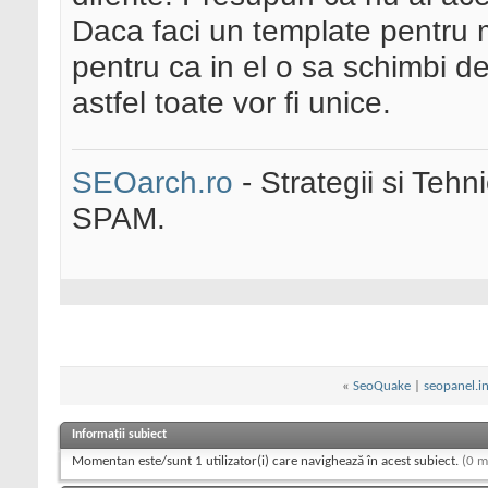
Daca faci un template pentru me
pentru ca in el o sa schimbi d
astfel toate vor fi unice.
SEOarch.ro
- Strategii si Teh
SPAM.
«
SeoQuake
|
seopanel.in
Informații subiect
Momentan este/sunt 1 utilizator(i) care navighează în acest subiect.
(0 m