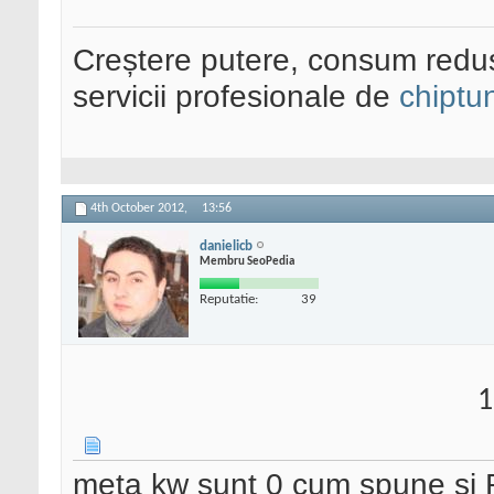
Creștere putere, consum redus
servicii profesionale de
chiptu
4th October 2012,
13:56
danielicb
Membru SeoPedia
Reputatie:
39
1
meta kw sunt 0 cum spune si Rar