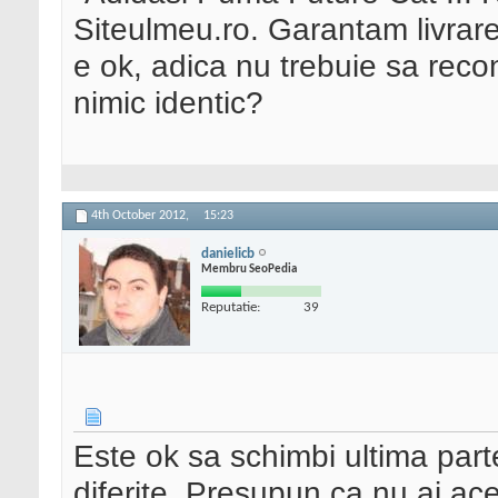
Siteulmeu.ro. Garantam livrare
e ok, adica nu trebuie sa recon
nimic identic?
4th October 2012,
15:23
danielicb
Membru SeoPedia
Reputatie:
39
Este ok sa schimbi ultima part
diferite. Presupun ca nu ai ace