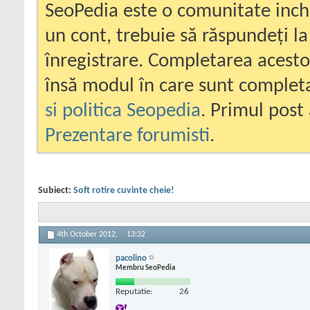
SeoPedia este o comunitate inc
un cont, trebuie să răspundeți la
înregistrare. Completarea acesto
însă modul în care sunt completa
si politica Seopedia
. Primul post 
Prezentare forumisti
.
Subiect:
Soft rotire cuvinte cheie!
4th October 2012,
13:32
pacolino
Membru SeoPedia
Reputatie:
26