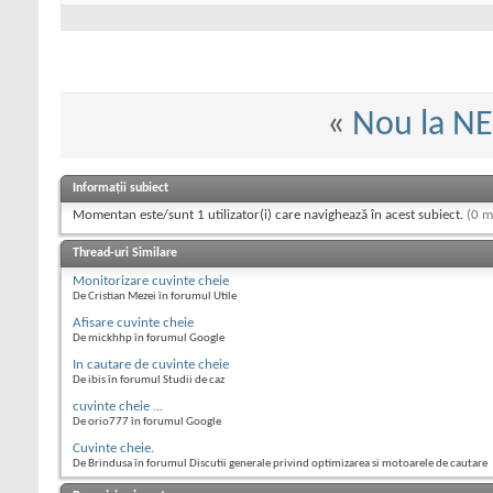
«
Nou la N
Informații subiect
Momentan este/sunt 1 utilizator(i) care navighează în acest subiect.
(0 m
Thread-uri Similare
Monitorizare cuvinte cheie
De Cristian Mezei în forumul Utile
Afisare cuvinte cheie
De mickhhp în forumul Google
In cautare de cuvinte cheie
De ibis în forumul Studii de caz
cuvinte cheie ...
De orio777 în forumul Google
Cuvinte cheie.
De Brindusa în forumul Discutii generale privind optimizarea si motoarele de cautare