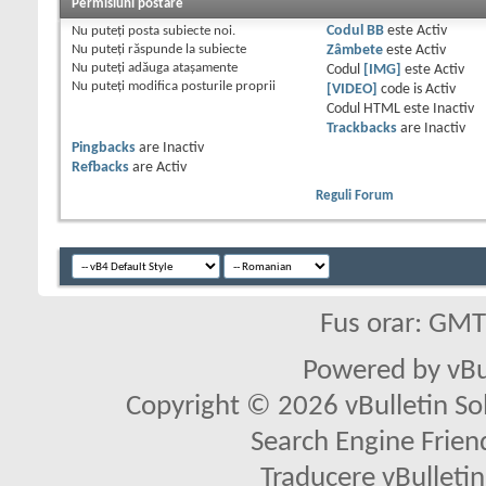
Permisiuni postare
Nu puteţi
posta subiecte noi.
Codul BB
este
Activ
Nu puteţi
răspunde la subiecte
Zâmbete
este
Activ
Nu puteţi
adăuga ataşamente
Codul
[IMG]
este
Activ
Nu puteţi
modifica posturile proprii
[VIDEO]
code is
Activ
Codul HTML este
Inactiv
Trackbacks
are
Inactiv
Pingbacks
are
Inactiv
Refbacks
are
Activ
Reguli Forum
Fus orar: GM
Powered by vBu
Copyright © 2026 vBulletin Solu
Search Engine Frien
Traducere vBullet