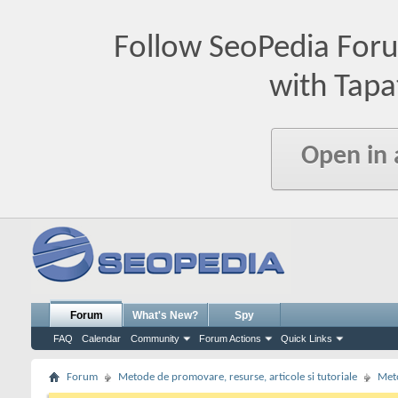
Follow SeoPedia For
with Tapa
Open in
Forum
What's New?
Spy
FAQ
Calendar
Community
Forum Actions
Quick Links
Forum
Metode de promovare, resurse, articole si tutoriale
Meto