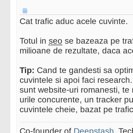
Cat trafic aduc acele cuvinte.
Totul in
seo
se bazeaza pe traf
milioane de rezultate, daca ac
Tip:
Cand te gandesti sa optimi
cuvintele si apoi faci research
sunt website-uri romanesti, te 
urile concurente, un tracker publ
cuvintele cheie, bazat pe trafic
Co-founder of
Deepstash
. Tec