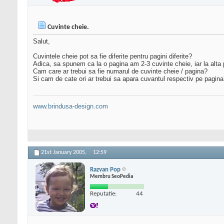
Cuvinte cheie.
Salut,
Cuvintele cheie pot sa fie diferite pentru pagini diferite?
Adica, sa spunem ca la o pagina am 2-3 cuvinte cheie, iar la alta 
Cam care ar trebui sa fie numarul de cuvinte cheie / pagina?
Si cam de cate ori ar trebui sa apara cuvantul respectiv pe pagin
www.brindusa-design.com
21st January 2005,
12:59
Razvan Pop
Membru SeoPedia
Reputatie:
44