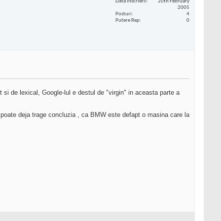
Data înscrierii
20th February
2005
Posturi
4
Putere Rep
0
si de lexical, Google-lul e destul de "virgin" in aceasta parte a
l poate deja trage concluzia , ca BMW este defapt o masina care la