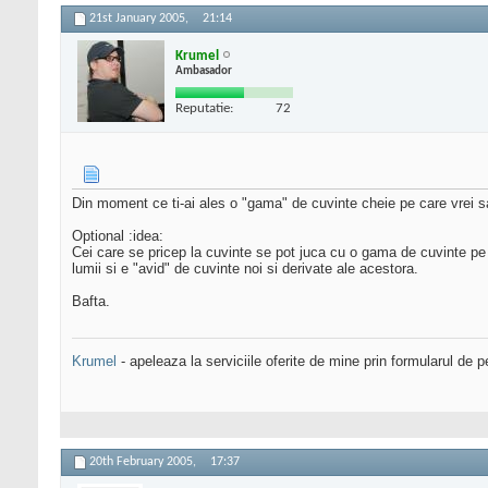
21st January 2005,
21:14
Krumel
Ambasador
Reputatie:
72
Din moment ce ti-ai ales o "gama" de cuvinte cheie pe care vrei sa mer
Optional :idea:
Cei care se pricep la cuvinte se pot juca cu o gama de cuvinte pe ca
lumii si e "avid" de cuvinte noi si derivate ale acestora.
Bafta.
Krumel
- apeleaza la serviciile oferite de mine prin formularul de p
20th February 2005,
17:37