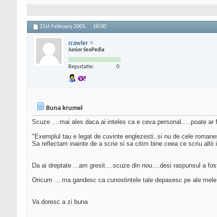
21st February 2005,
18:00
crawler
Junior SeoPedia
Reputatie:
0
Buna krumel
Scuze ....mai ales daca ai inteles ca e ceva personal.....poate ar 
"Exemplul tau e legat de cuvinte englezesti..si nu de cele romane
Sa reflectam inainte de a scrie si sa citim bine ceea ce scriu altii
Da ai dreptate ...am gresit....scuze din nou....desi raspunsul a f
Oricum ....ma gandesc ca cunostintele tale depasesc pe ale mele...
Va doresc a zi buna