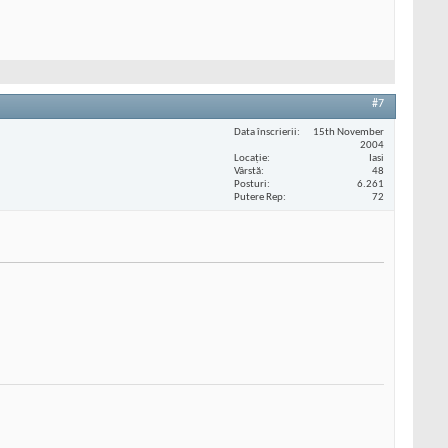
#7
Data înscrierii
15th November
2004
Locaţie
Iasi
Vârstă
48
Posturi
6.261
Putere Rep
72