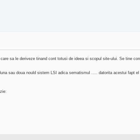
re sa le deriveze tinand cont totusi de ideea si scopul site-ului. Se tine cont 
luna sau doua nould sistem LSI adica sematismul ..... datorita acestui fapt e
zie: