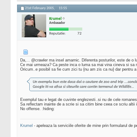
21st February 2005,
15:55
Krumel
Ambasador
Reputatie:
72
Da,... @crawler ma insel amarnic. Diferenta posturilor, este de o 
Ce mai urmeaza? Ca peste inca o luma sa mai vina cineva si sa n
Oricum..e posibil sa fie cum zici tu {nu am zis ca nu} dar pentru a
Un exemplu bun este daca dai o cautare de zoo and trip ....concl
Google iti va afisa si siteurile care contin termenul de Wildlife...
Exemplul tau e legat de cuvinte englezesti..si nu de cele romanes
Sa reflectam inainte de a scrie si sa citim bine ceea ce scriu alti
No offense. :hiding:
Krumel
- apeleaza la serviciile oferite de mine prin formularul de p