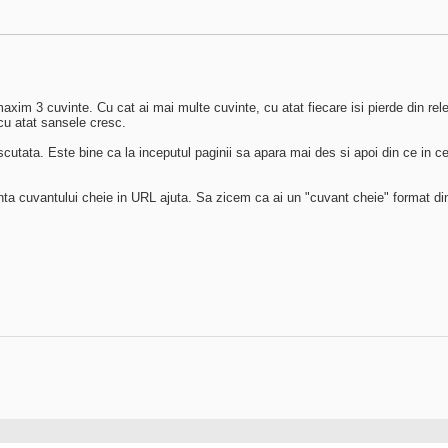
xim 3 cuvinte. Cu cat ai mai multe cuvinte, cu atat fiecare isi pierde din rele
 cu atat sansele cresc.
scutata. Este bine ca la inceputul paginii sa apara mai des si apoi din ce in
zenta cuvantului cheie in URL ajuta. Sa zicem ca ai un "cuvant cheie" format d