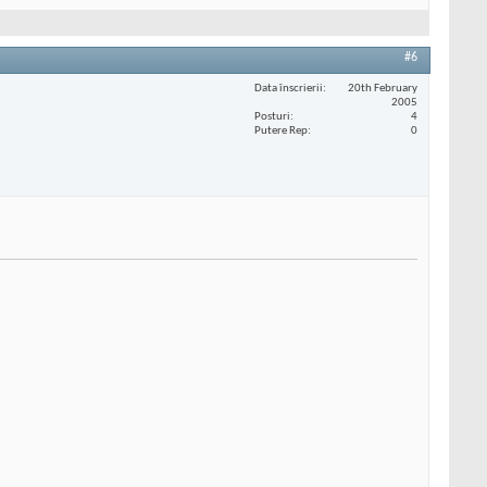
#6
Data înscrierii
20th February
2005
Posturi
4
Putere Rep
0