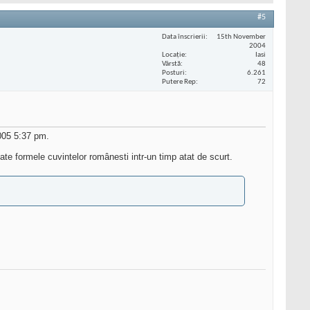
#5
Data înscrierii
15th November
2004
Locaţie
Iasi
Vârstă
48
Posturi
6.261
Putere Rep
72
005 5:37 pm.
ate formele cuvintelor românesti intr-un timp atat de scurt.