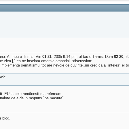
luna. Al meu e Trimis: Vin
01 21
, 2005 9:14 pm, al tau e Trimis: Dum
02 20
, 2
e zica [,] ca ne inselam amarnic amandoi. :discussion:
 implementa sematismul tot are nevoie de cuvinte..nu cred ca a "inteles" el to
uzie:
ti. EU la cele românesti ma refeream.
i inainte de a da in raspuns "pe masura".
e blog.