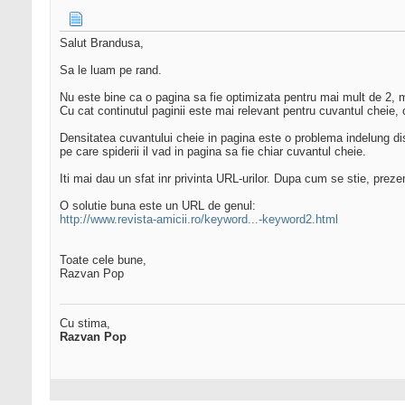
Salut Brandusa,
Sa le luam pe rand.
Nu este bine ca o pagina sa fie optimizata pentru mai mult de 2, ma
Cu cat continutul paginii este mai relevant pentru cuvantul cheie,
Densitatea cuvantului cheie in pagina este o problema indelung di
pe care spiderii il vad in pagina sa fie chiar cuvantul cheie.
Iti mai dau un sfat inr privinta URL-urilor. Dupa cum se stie, pre
O solutie buna este un URL de genul:
http://www.revista-amicii.ro/keyword...-keyword2.html
Toate cele bune,
Razvan Pop
Cu stima,
Razvan Pop