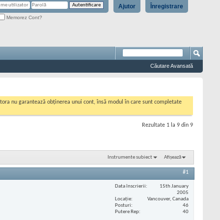
Ajutor
Înregistrare
Memorez Cont?
Căutare Avansată
cestora nu garantează obținerea unui cont, însă modul în care sunt completate
Rezultate 1 la 9 din 9
Instrumente subiect
Afișează
#1
Data înscrierii
15th January
2005
Locaţie
Vancouver, Canada
Posturi
46
Putere Rep
40