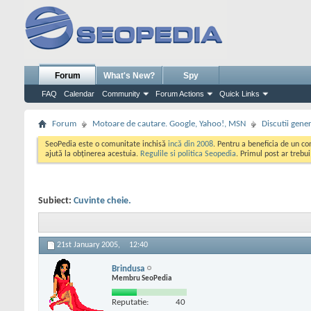
Forum
What's New?
Spy
FAQ
Calendar
Community
Forum Actions
Quick Links
Forum
Motoare de cautare. Google, Yahoo!, MSN
Discutii gene
SeoPedia este o comunitate inchisă
incă din 2008
. Pentru a beneficia de un c
ajută la obținerea acestuia.
Regulile si politica Seopedia
. Primul post ar trebu
Subiect:
Cuvinte cheie.
21st January 2005,
12:40
Brindusa
Membru SeoPedia
Reputatie:
40