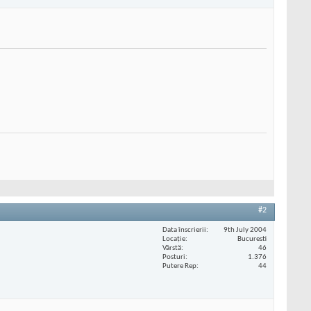
#2
Data înscrierii
9th July 2004
Locaţie
Bucuresti
Vârstă
46
Posturi
1.376
Putere Rep
44