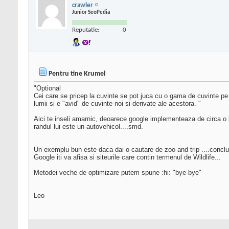
crawler
Junior SeoPedia
Reputatie:
0
Pentru tine Krumel
"Optional
Cei care se pricep la cuvinte se pot juca cu o gama de cuvinte pe ca
lumii si e "avid" de cuvinte noi si derivate ale acestora. "
Aici te inseli amarnic, deoarece google implementeaza de circa o 
randul lui este un autovehicol....smd.
Un exemplu bun este daca dai o cautare de zoo and trip ....conclu
Google iti va afisa si siteurile care contin termenul de Wildlife...
Metodei veche de optimizare putem spune :hi: "bye-bye"
Leo