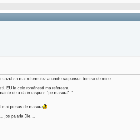
fi cazul sa mai reformulez anumite raspunsuri trimise de mine....
sti. EU la cele românesti ma refeream.
 inainte de a da in raspuns "pe masura". "
ost mai presus de masura
.jos palaria Dle....