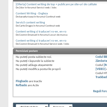
[Oferta] Content writing de top + publicare pe site-uri de calitate
De 2dor în forumul Servicii web / Jobs
Content Writing - Engleza
De barzafurioasa în forumul Continut web
Servicii content writing
De Cartis Dragos în forumul Continut web
Content writing si traduceri ro-en, en-ro
De Cosmin Emanuel în forumul Locuri de munca
Content writing si traduceri ro-en, en-ro
De Cosmin Emanuel în forumul Servicii web / Jobs
Permisiuni postare
Nu puteţi
posta subiecte noi.
Codul B
Nu puteţi
răspunde la subiecte
Zâmbet
Nu puteţi
adăuga ataşamente
Codul
[I
Nu puteţi
modifica posturile proprii
[VIDEO]
Codul H
Trackbac
Pingbacks
are
Inactiv
Refbacks
are
Activ
Reguli Fo