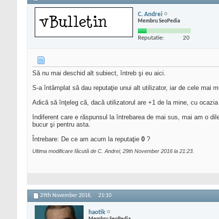
C. Andrei
Membru SeoPedia
Reputatie:
20
Să nu mai deschid alt subiect, întreb şi eu aici.
S-a întâmplat să dau reputaţie unui alt utilizator, iar de cele mai
Adică să înţeleg că, dacă utilizatorul are +1 de la mine, cu ocazia
Indiferent care e răspunsul la întrebarea de mai sus, mai am o dil
bucur şi pentru asta.
Întrebare: De ce am acum la reputaţie
0
?
Ultima modificare făcută de C. Andrei; 29th November 2016 la
21:23
.
29th November 2016,
21:10
haotik