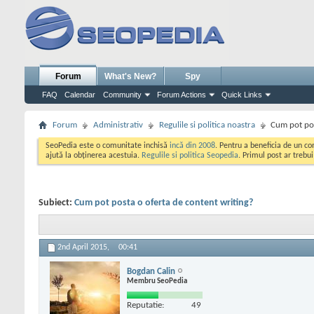
Forum
What's New?
Spy
FAQ
Calendar
Community
Forum Actions
Quick Links
Forum
Administrativ
Regulile si politica noastra
Cum pot pos
SeoPedia este o comunitate inchisă
incă din 2008
. Pentru a beneficia de un c
ajută la obținerea acestuia.
Regulile si politica Seopedia
. Primul post ar trebu
Subiect:
Cum pot posta o oferta de content writing?
2nd April 2015,
00:41
Bogdan Calin
Membru SeoPedia
Reputatie:
49