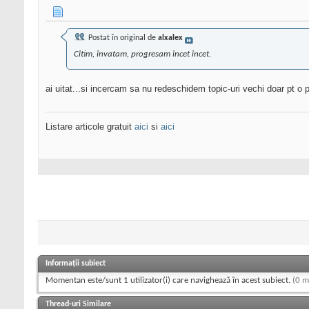
Postat în original de
alxalex
Citim, invatam, progresam incet incet.
ai uitat...si incercam sa nu redeschidem topic-uri vechi doar pt o p
Listare articole gratuit
aici
si
aici
Informații subiect
Momentan este/sunt 1 utilizator(i) care navighează în acest subiect.
(0 m
Thread-uri Similare