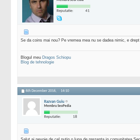
Membru SeoPedia
Reputatie:
41
Se da coins mai nou? Pe vremea mea nu se dadea nimic, e drept nic
Blogul meu
Dragos Schiopu
Blog de tehnologie
6th December 2016,
14:10
Razvan Guiu
Membru SeoPedia
Reputatie:
18
Salut,ai nevoie de cel putin o luna de prezenta in comunitatea Seo