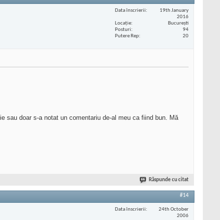
Data înscrierii
19th January
2016
Locaţie
Bucureşti
Posturi
94
Putere Rep
20
ţie sau doar s-a notat un comentariu de-al meu ca fiind bun. Mă
Răspunde cu citat
#14
Data înscrierii
24th October
2006