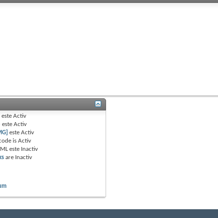
B
este
Activ
e
este
Activ
MG]
este
Activ
code is
Activ
TML este
Inactiv
ks
are
Inactiv
rum