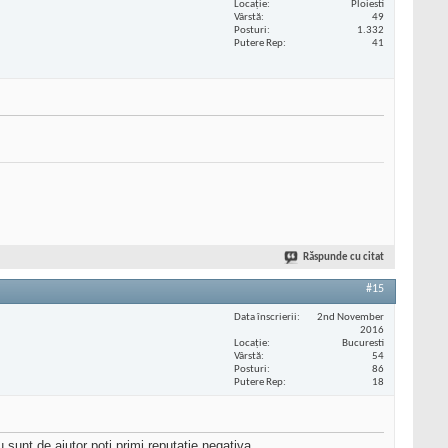
Locaţie
Ploiesti
Vârstă
49
Posturi
1.332
Putere Rep
41
Răspunde cu citat
#15
Data înscrierii
2nd November
2016
Locaţie
Bucuresti
Vârstă
54
Posturi
86
Putere Rep
18
sunt de ajutor poti primi reputatie negativa.