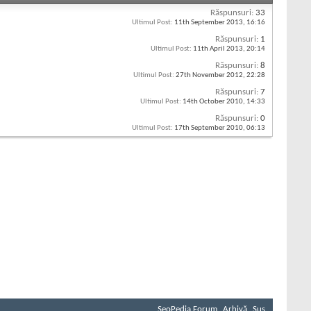
Răspunsuri:
33
Ultimul Post:
11th September 2013,
16:16
Răspunsuri:
1
Ultimul Post:
11th April 2013,
20:14
Răspunsuri:
8
Ultimul Post:
27th November 2012,
22:28
Răspunsuri:
7
Ultimul Post:
14th October 2010,
14:33
Răspunsuri:
0
Ultimul Post:
17th September 2010,
06:13
SeoPedia Forum
Arhivă
Sus