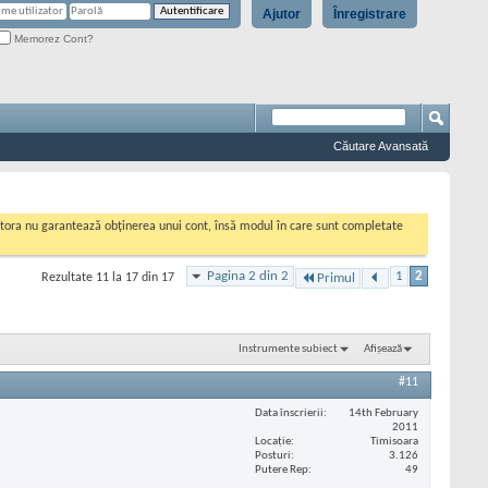
Ajutor
Înregistrare
Memorez Cont?
Căutare Avansată
cestora nu garantează obținerea unui cont, însă modul în care sunt completate
Pagina 2 din 2
1
2
Rezultate 11 la 17 din 17
Primul
Instrumente subiect
Afișează
#11
Data înscrierii
14th February
2011
Locaţie
Timisoara
Posturi
3.126
Putere Rep
49