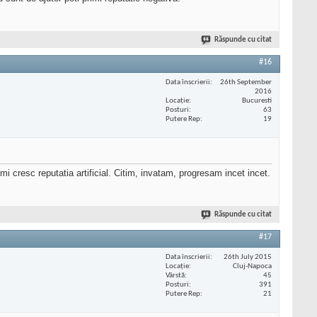
Răspunde cu citat
#16
Data înscrierii
26th September
2016
Locaţie
Bucuresti
Posturi
63
Putere Rep
19
 cresc reputatia artificial. Citim, invatam, progresam incet incet.
Răspunde cu citat
#17
Data înscrierii
26th July 2015
Locaţie
Cluj-Napoca
Vârstă
45
Posturi
391
Putere Rep
21