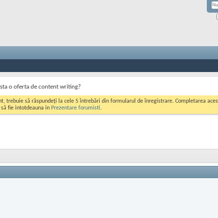
ta o oferta de content writing?
ont, trebuie să răspundeți la cele 5 întrebări din formularul de înregistrare. Completarea a
i să fie intotdeauna in
Prezentare forumisti
.