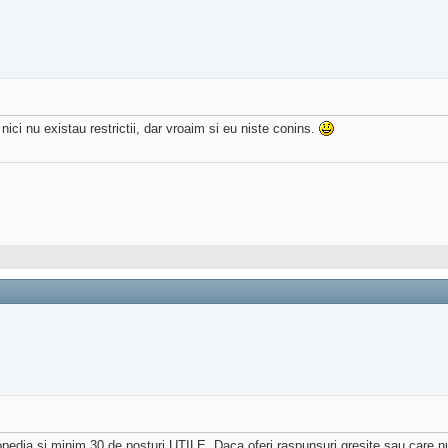
i nu existau restrictii, dar vroaim si eu niste conins.
pedia si minim 30 de posturi UTILE. Daca oferi raspunsuri gresite sau care nu 