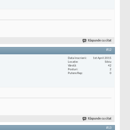
Răspunde cu citat
#12
Data înscrierii
1st April 2015
Locaţie
Sibiu
Vârstă
42
Posturi
2
Putere Rep
0
Răspunde cu citat
#13