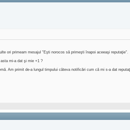
 multe ori primeam mesajul "Eşti norocos să primeşti înapoi aceeaşi reputaţie".
 asta mi-a dat şi mie +1 ?
emă. Am primit de-a lungul timpului câteva notificări cum că mi s-a dat reputa