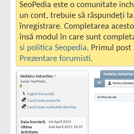
SeoPedia este o comunitate inc
un cont, trebuie să răspundeți la
înregistrare. Completarea acesto
însă modul în care sunt completa
si politica Seopedia
. Primul post 
Prezentare forumisti
.
Nedelcu Sebastian'
Nedelcu Sebastian
Junior SeoPedia
All
Nedelcu Sebastian
Pagină Personală
No More Results
Caută toate posturile
Caută toate subiectele deschise
Data înscrierii
1st April 2015
Ultima
2nd April 2015
16:37
Activitate