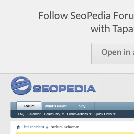
Follow SeoPedia For
with Tapa
Open in
Forum
What's New?
Spy
FAQ
Calendar
Community
Forum Actions
Quick Links
Listă Membru
Nedelcu Sebastian