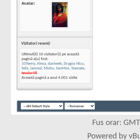
Avatar
Vizitatori recenţi
Ultimul(ii) 10 vizitator(i) pe această
pagină a(u) fost:
10Teeny
,
Alexa
,
daniweb
,
Dragos Nicu
,
felix
,
iasivezi
,
Mishu
,
SeoMox
,
Stamate
,
teodor98
Această pagină a avut
4.001
vizite
Fus orar: GM
Powered by vBu