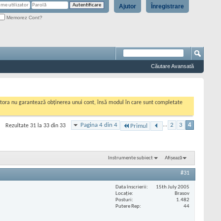
Ajutor
Înregistrare
Memorez Cont?
Căutare Avansată
cestora nu garantează obținerea unui cont, însă modul în care sunt completate
Pagina 4 din 4
...
2
3
4
Rezultate 31 la 33 din 33
Primul
Instrumente subiect
Afișează
#31
Data înscrierii
15th July 2005
Locaţie
Brasov
Posturi
1.482
Putere Rep
44