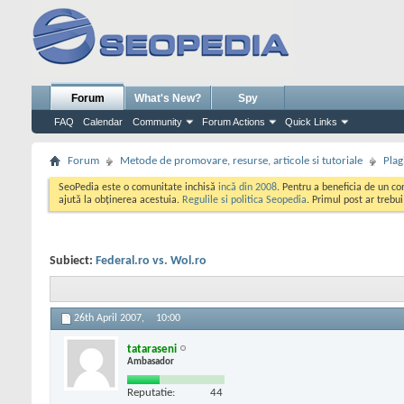
Forum
What's New?
Spy
FAQ
Calendar
Community
Forum Actions
Quick Links
Forum
Metode de promovare, resurse, articole si tutoriale
Plag
SeoPedia este o comunitate inchisă
incă din 2008
. Pentru a beneficia de un c
ajută la obținerea acestuia.
Regulile si politica Seopedia
. Primul post ar trebu
Subiect:
Federal.ro vs. Wol.ro
26th April 2007,
10:00
tataraseni
Ambasador
Reputatie:
44