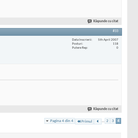
Răspunde cu citat
#33
Data înscrierii
5th April 2007
Posturi
118
Putere Rep
0
Răspunde cu citat
Pagina 4 din 4
...
2
3
4
Primul