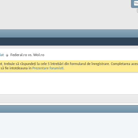
iat
Federal.ro vs. Wol.ro
ont, trebuie să răspundeți la cele 5 întrebări din formularul de înregistrare. Completarea a
i să fie intotdeauna in
Prezentare forumisti
.