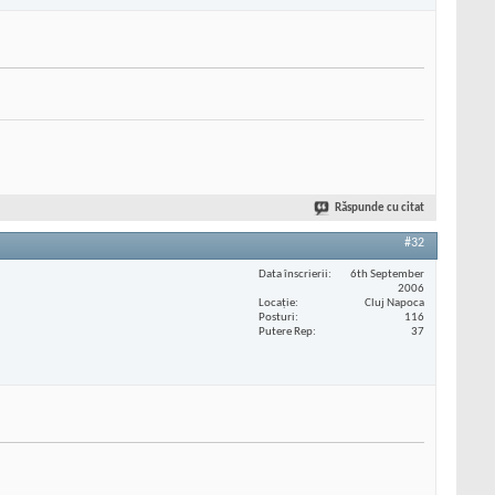
Răspunde cu citat
#32
Data înscrierii
6th September
2006
Locaţie
Cluj Napoca
Posturi
116
Putere Rep
37