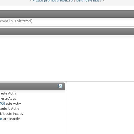
«
Plagiat promovareweb.ro
|
De unde e luat ?
»
embrii și 1 vizitatori)
B
este
Activ
e
este
Activ
MG]
este
Activ
code is
Activ
TML este
Inactiv
ks
are
Inactiv