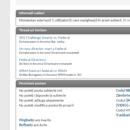
Informații subiect
Momentan este/sunt 1 utilizator(i) care navighează în acest subiect.
(0 m
Thread-uri Similare
SEO Challenge Smarty vs. Federal
De tataraseni în forumul Bar, lobby...
Un nou director marca Federal
De tataraseni în forumul Directoare romanesti
Federal Directory
De Toto în forumul Directoare romanesti
SPAM bancuri.federal.ro SPAM
De Ben Boingeanu în forumul SPAM made in .RO
Permisiuni postare
Nu puteţi
posta subiecte noi.
Codul B
Nu puteţi
răspunde la subiecte
Zâmbet
Nu puteţi
adăuga ataşamente
Codul
[I
Nu puteţi
modifica posturile proprii
[VIDEO]
Codul H
Trackbac
Pingbacks
are
Inactiv
Refbacks
are
Activ