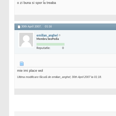
o zi buna si spor la treaba
30th April 2007,
01:16
emilian_anghel
Membru SeoPedia
Reputatie:
0
mie imi place wol
Ultima modificare făcută de emilian_anghel; 30th April 2007 la
01:18
.