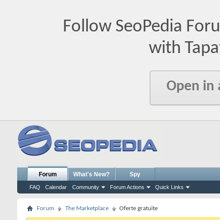
Follow SeoPedia For
with Tapa
Open in
Forum
What's New?
Spy
FAQ
Calendar
Community
Forum Actions
Quick Links
Forum
The Marketplace
Oferte gratuite