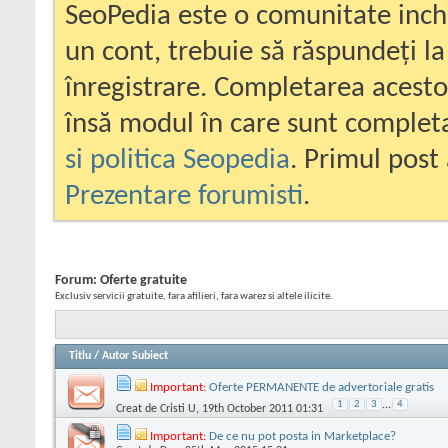
SeoPedia este o comunitate inc
un cont, trebuie să răspundeți la
înregistrare. Completarea acesto
însă modul în care sunt completa
si politica Seopedia
. Primul post 
Prezentare forumisti
.
Forum:
Oferte gratuite
Exclusiv servicii gratuite, fara afilieri, fara warez si altele ilicite.
Titlu
/
Autor Subiect
Important:
Oferte PERMANENTE de advertoriale gratis
1
2
3
...
4
Creat de
Cristi U
, 19th October 2011 01:31
Important:
De ce nu pot posta in Marketplace?