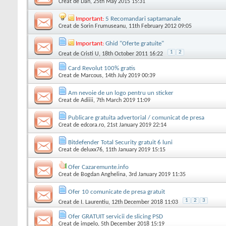
Creat de
Dan
, 25th May 2015 15:31
Important:
5 Recomandari saptamanale
Creat de
Sorin Frumuseanu
, 11th February 2012 09:05
Important:
Ghid "Oferte gratuite"
1
2
Creat de
Cristi U
, 18th October 2011 16:22
Card Revolut 100% gratis
Creat de
Marcous
, 14th July 2019 00:39
Am nevoie de un logo pentru un sticker
Creat de
Adiiii
, 7th March 2019 11:09
Publicare gratuita advertorial / comunicat de presa
Creat de
edcora.ro
, 21st January 2019 22:14
Bitdefender Total Security gratuit 6 luni
Creat de
deluxx76
, 11th January 2019 15:15
Ofer Cazaremunte.info
Creat de
Bogdan Anghelina
, 3rd January 2019 11:35
Ofer 10 comunicate de presa gratuit
1
2
3
Creat de
I. Laurentiu
, 12th December 2018 11:03
Ofer GRATUIT servicii de slicing PSD
Creat de
impelo
, 5th December 2018 15:19