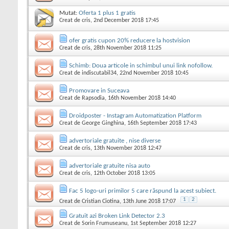
Mutat:
Oferta 1 plus 1 gratis
Creat de
cris
, 2nd December 2018 17:45
ofer gratis cupon 20% reducere la hostvision
Creat de
cris
, 28th November 2018 11:25
Schimb: Doua articole in schimbul unui link nofollow.
Creat de
indiscutabil34
, 22nd November 2018 10:45
Promovare in Suceava
Creat de
Rapsodia
, 16th November 2018 14:40
Droidposter - Instagram Automatization Platform
Creat de
George Ginghina
, 16th September 2018 17:43
advertoriale gratuite , nise diverse
Creat de
cris
, 13th November 2018 12:47
advertoriale gratuite nisa auto
Creat de
cris
, 12th October 2018 13:05
Fac 5 logo-uri primilor 5 care răspund la acest subiect.
1
2
Creat de
Cristian Ciotina
, 13th June 2018 17:07
Gratuit azi Broken Link Detector 2.3
Creat de
Sorin Frumuseanu
, 1st September 2018 12:27