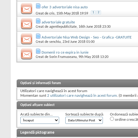
ofer 3 advertoriale nisa auto
1
2
Creat de
cris
, 15th May 2018 19:59
advertoriale gratuite
Creat de
agentiepublicitate
, 16th June 2018 23:30
Advertoriale Nisa Web Design - Seo - Grafica -GRATUITE
Creat de
senchiu
, 23rd June 2018 01:00
Domenii ro ce expira in iunie
Creat de
Sorin Frumuseanu
, 9th May 2018 13:20
Opțiuni și informații forum
Utilizatori care navighează în acest forum
Momentan sunt
2 utilizatori care navighează în acest forum
. (0 membrii 
Opțiuni afișare subiect
Arată subiecte din...
Sortează subiecte după:
Ordonează subiect
ordine crescă
Legendă pictograme