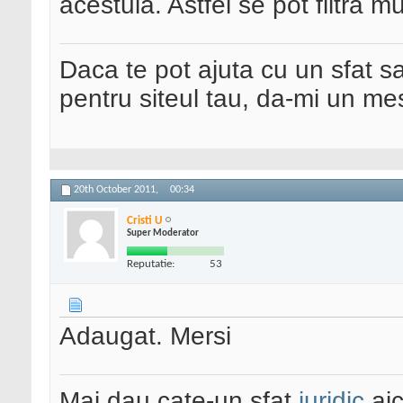
acestuia. Astfel se pot filtra mu
Daca te pot ajuta cu un sfat s
pentru siteul tau, da-mi un me
20th October 2011,
00:34
Cristi U
Super Moderator
Reputatie:
53
Adaugat. Mersi
Mai dau cate-un sfat
juridic
aic