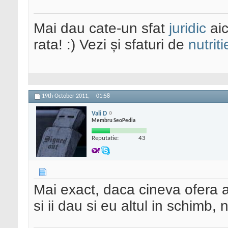
Mai dau cate-un sfat
juridic
aic
rata! :) Vezi și sfaturi de
nutriti
19th October 2011,
01:58
Vali D
Membru SeoPedia
Reputatie:
43
Mai exact, daca cineva ofera ad
si ii dau si eu altul in schimb,