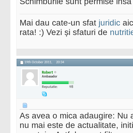
Schimburile sunt permise insa i
Mai dau cate-un sfat
juridic
aic
rata! :) Vezi și sfaturi de
nutriti
19th October 2011,
20:34
Robert
Ambasador
Reputatie:
98
As avea o mica adaugire: Nu ar
nu mai este de actualitate, init