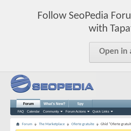
Follow SeoPedia For
with Tapa
Open in
Forum
What's New?
Spy
FAQ
Calendar
Community
Forum Actions
Quick Links
Forum
The Marketplace
Oferte gratuite
Ghid "Oferte gratui