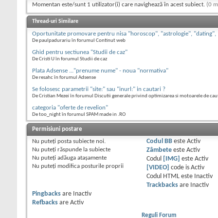
Momentan este/sunt 1 utilizator(i) care navighează în acest subiect.
(0 m
Thread-uri Similare
Oportunitate promovare pentru nisa "horoscop", "astrologie", "dating",
De paulpadurariu în forumul Continut web
Ghid pentru sectiunea "Studii de caz"
De Cristi U în forumul Studii de caz
Plata Adsense ..."prenume nume" - noua "normativa"
De resahc în forumul Adsense
Se folosesc parametrii "site:" sau "inurl:" in cautari ?
De Cristian Mezei în forumul Discutii generale privind optimizarea si motoarele de cau
categoria "oferte de revelion"
De too_night în forumul SPAM made in .RO
Permisiuni postare
Nu puteţi
posta subiecte noi.
Codul BB
este
Activ
Nu puteţi
răspunde la subiecte
Zâmbete
este
Activ
Nu puteţi
adăuga ataşamente
Codul
[IMG]
este
Activ
Nu puteţi
modifica posturile proprii
[VIDEO]
code is
Activ
Codul HTML este
Inactiv
Trackbacks
are
Inactiv
Pingbacks
are
Inactiv
Refbacks
are
Activ
Reguli Forum