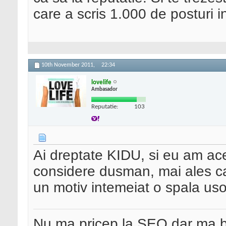
care a scris 1.000 de posturi i
10th November 2011,
22:34
lovelife
Ambasador
Reputatie:
103
Ai dreptate KIDU, si eu am ac
considere dusman, mai ales ca
un motiv intemeiat o spala uso
Nu ma pricep la SEO dar ma 