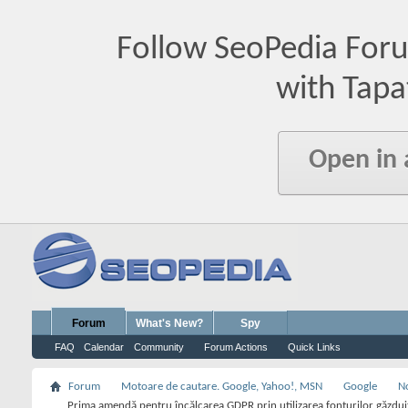
Follow SeoPedia For
with Tapa
Open in
Forum
What's New?
Spy
FAQ
Calendar
Community
Forum Actions
Quick Links
Forum
Motoare de cautare. Google, Yahoo!, MSN
Google
No
Prima amendă pentru încălcarea GDPR prin utilizarea fonturilor găzdui