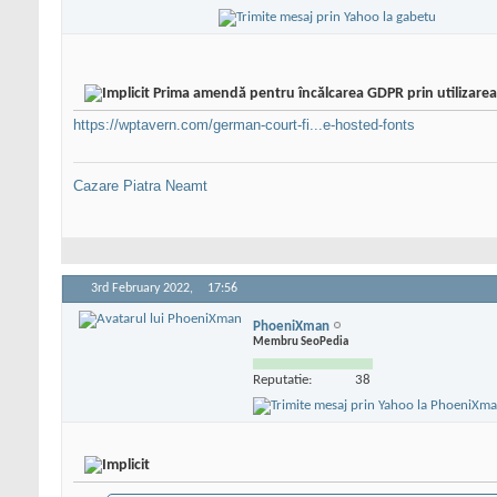
Prima amendă pentru încălcarea GDPR prin utilizarea
https://wptavern.com/german-court-fi...e-hosted-fonts
Cazare Piatra Neamt
3rd February 2022,
17:56
PhoeniXman
Membru SeoPedia
Reputatie:
38