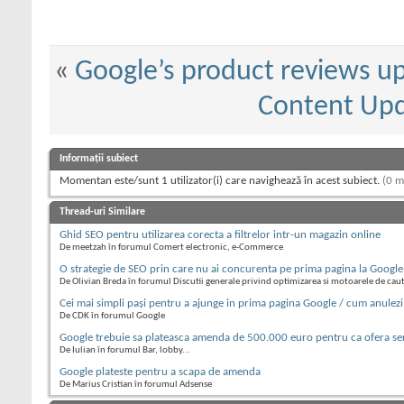
«
Google’s product reviews up
Content Upd
Informații subiect
Momentan este/sunt 1 utilizator(i) care navighează în acest subiect.
(0 m
Thread-uri Similare
Ghid SEO pentru utilizarea corecta a filtrelor intr-un magazin online
De meetzah în forumul Comert electronic, e-Commerce
O strategie de SEO prin care nu ai concurenta pe prima pagina la Google
De Olivian Breda în forumul Discutii generale privind optimizarea si motoarele de cau
Cei mai simpli pași pentru a ajunge in prima pagina Google / cum anulezi 
De CDK în forumul Google
Google trebuie sa plateasca amenda de 500.000 euro pentru ca ofera serv
De Iulian în forumul Bar, lobby...
Google plateste pentru a scapa de amenda
De Marius Cristian în forumul Adsense