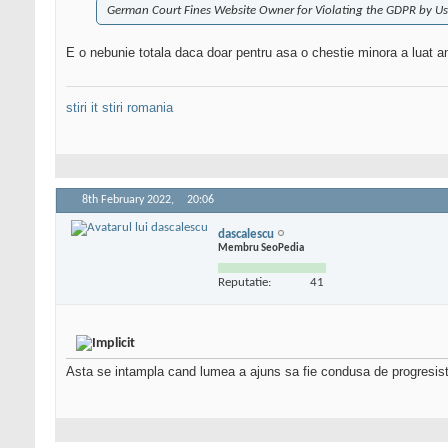
German Court Fines Website Owner for Violating the GDPR by U
E o nebunie totala daca doar pentru asa o chestie minora a luat 
stiri it
stiri romania
8th February 2022,
20:06
dascalescu
Membru SeoPedia
Reputatie:
41
Asta se intampla cand lumea a ajuns sa fie condusa de progresist