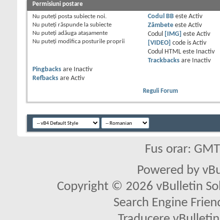
Permisiuni postare
Nu puteţi
posta subiecte noi.
Codul BB
este
Activ
Nu puteţi
răspunde la subiecte
Zâmbete
este
Activ
Nu puteţi
adăuga ataşamente
Codul
[IMG]
este
Activ
Nu puteţi
modifica posturile proprii
[VIDEO]
code is
Activ
Codul HTML este
Inactiv
Trackbacks
are
Inactiv
Pingbacks
are
Inactiv
Refbacks
are
Activ
Reguli Forum
Fus orar: GM
Powered by vBu
Copyright © 2026 vBulletin Solu
Search Engine Frien
Traducere vBullet