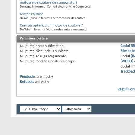
motoare de cautare de cumparaturi
De eamc în forumul Comert electronic, e-Commerce
Motor cautare
De radupaco în forumul Alte motoare de cautare
Cum ati optimiza un motor de cautare ?
De Toto în forumul Motoare de cautare romanesti
Permisiuni postare
Nu puteţi
posta subiecte noi.
Codul B
Nu puteţi
răspunde la subiecte
Zâmbet
Nu puteţi
adăuga ataşamente
Codul
[I
Nu puteţi
modifica posturile proprii
[VIDEO]
Codul H
Trackbac
Pingbacks
are
Inactiv
Refbacks
are
Activ
Reguli Fo