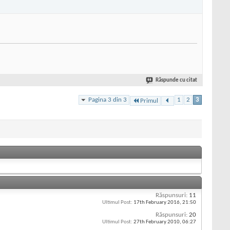
Răspunde cu citat
Pagina 3 din 3
1
2
3
Primul
Răspunsuri:
11
Ultimul Post:
17th February 2016,
21:50
Răspunsuri:
20
Ultimul Post:
27th February 2010,
06:27