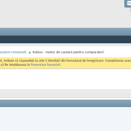
autare romanesti
Kaboo - motor de cautare pentru cumparaturi
ont, trebuie să răspundeți la cele 5 întrebări din formularul de înregistrare. Completarea a
i să fie intotdeauna in
Prezentare forumisti
.