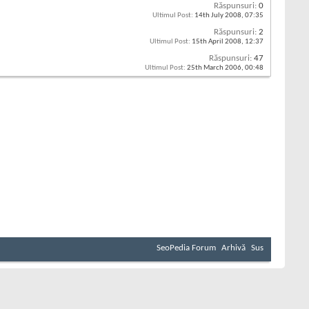
Răspunsuri:
0
Ultimul Post:
14th July 2008,
07:35
Răspunsuri:
2
Ultimul Post:
15th April 2008,
12:37
Răspunsuri:
47
Ultimul Post:
25th March 2006,
00:48
SeoPedia Forum
Arhivă
Sus