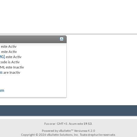
B
este
Activ
e
este
Activ
MG]
este
Activ
code is
Activ
TML este
Inactiv
ks
are
Inactiv
rum
Fus orar: GMT +3. Acum este
19:53
.
Powered by vBulletin™ Versiunea 4.2.0
Copyright © 2026 vBulletin Solutions, Inc. Toate drepturile rezervate.