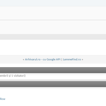
«
Arhivarul.ro - cu Google API
|
LemmeFind.ro
»
embrii și 1 vizitatori)
ollow