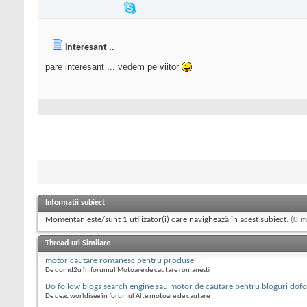
interesant ..
pare interesant ... vedem pe viitor
Informații subiect
Momentan este/sunt 1 utilizator(i) care navighează în acest subiect.
(0 m
Thread-uri Similare
motor cautare romanesc pentru produse
De domd2u în forumul Motoare de cautare romanesti
Do follow blogs search engine sau motor de cautare pentru bloguri dof
De deadworldisee în forumul Alte motoare de cautare