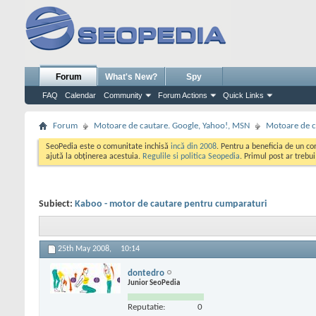
Forum
What's New?
Spy
FAQ
Calendar
Community
Forum Actions
Quick Links
Forum
Motoare de cautare. Google, Yahoo!, MSN
Motoare de c
SeoPedia este o comunitate inchisă
incă din 2008
. Pentru a beneficia de un c
ajută la obținerea acestuia.
Regulile si politica Seopedia
. Primul post ar trebu
Subiect:
Kaboo - motor de cautare pentru cumparaturi
25th May 2008,
10:14
dontedro
Junior SeoPedia
Reputatie:
0