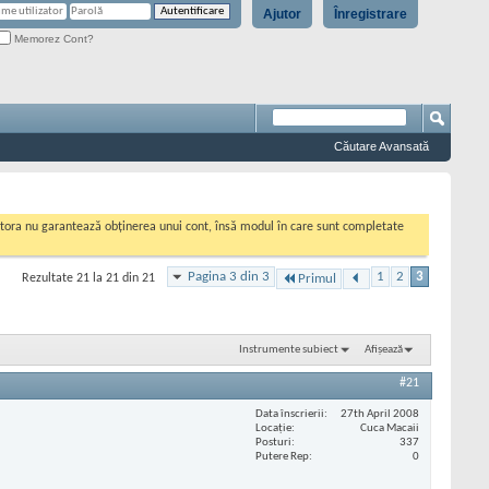
Ajutor
Înregistrare
Memorez Cont?
Căutare Avansată
cestora nu garantează obținerea unui cont, însă modul în care sunt completate
Pagina 3 din 3
1
2
3
Rezultate 21 la 21 din 21
Primul
Instrumente subiect
Afișează
#21
Data înscrierii
27th April 2008
Locaţie
Cuca Macaii
Posturi
337
Putere Rep
0