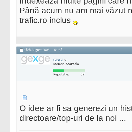
Indexează multe pagini care n
Până acum nu am mai văzut mo
trafic.ro inclus
18th August 2005,
01:36
GExGE
Membru SeoPedia
Reputatie:
39
O idee ar fi sa generezi un his
directoare/top-uri de la noi ...