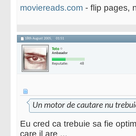
moviereads.com
- flip pages, 
18th August 2005,
01:51
Toto
Ambasador
Reputatie:
48
Un motor de cautare nu trebuie
Eu cred ca trebuie sa fie optimi
care il are ...