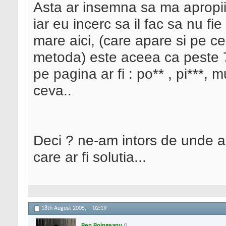
Asta ar insemna sa ma apropii 
iar eu incerc sa il fac sa nu fie
mare aici, (care apare si pe ce
metoda) este aceea ca peste 7
pe pagina ar fi : po** , pi***, 
ceva..
Deci ? ne-am intors de unde am
care ar fi solutia...
18th August 2005,
02:19
Ben Boingeanu