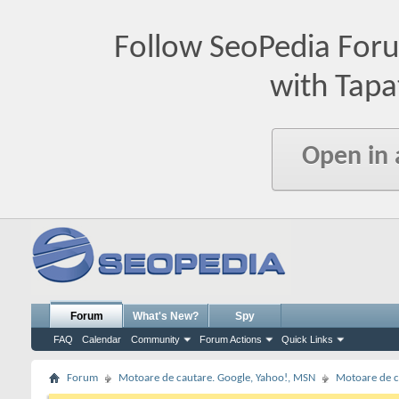
Follow SeoPedia For
with Tapa
Open in
Forum
What's New?
Spy
FAQ
Calendar
Community
Forum Actions
Quick Links
Forum
Motoare de cautare. Google, Yahoo!, MSN
Motoare de c