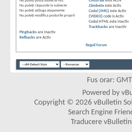
Nu puteţi
posta subiecte noi.
Codul BB
este
Activ
Nu puteţi
răspunde la subiecte
Zâmbete
este
Activ
Nu puteţi
adăuga ataşamente
Codul
[IMG]
este
Activ
Nu puteţi
modifica posturile proprii
[VIDEO]
code is
Activ
Codul HTML este
Inactiv
Trackbacks
are
Inactiv
Pingbacks
are
Inactiv
Refbacks
are
Activ
Reguli Forum
Fus orar: GM
Powered by vBu
Copyright © 2026 vBulletin Solu
Search Engine Frien
Traducere vBullet