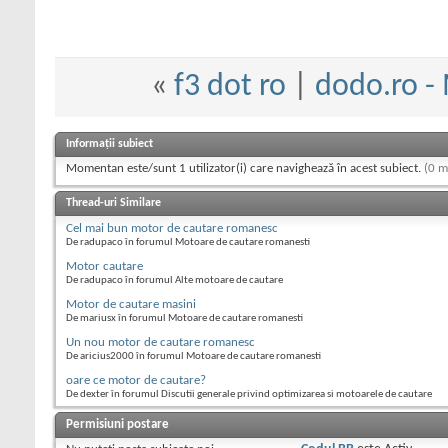
«
f3 dot ro
|
dodo.ro -
Informații subiect
Momentan este/sunt 1 utilizator(i) care navighează în acest subiect.
(0 m
Thread-uri Similare
Cel mai bun motor de cautare romanesc
De radupaco în forumul Motoare de cautare romanesti
Motor cautare
De radupaco în forumul Alte motoare de cautare
Motor de cautare masini
De mariusx în forumul Motoare de cautare romanesti
Un nou motor de cautare romanesc
De aricius2000 în forumul Motoare de cautare romanesti
oare ce motor de cautare?
De dexter în forumul Discutii generale privind optimizarea si motoarele de cautare
Permisiuni postare