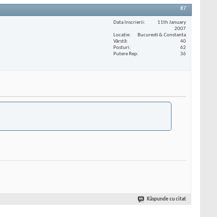
#7
Data înscrierii
11th January
2007
Locaţie
Bucuresti & Constanta
Vârstă
40
Posturi
62
Putere Rep
36
Răspunde cu citat