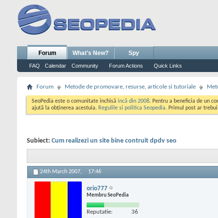
Forum
What's New?
Spy
FAQ
Calendar
Community
Forum Actions
Quick Links
Forum
Metode de promovare, resurse, articole si tutoriale
Meto
SeoPedia este o comunitate inchisă
incă din 2008
. Pentru a beneficia de un c
ajută la obținerea acestuia.
Regulile si politica Seopedia
. Primul post ar trebu
Subiect:
Cum realizezi un site bine contruit dpdv seo
24th March 2007,
17:46
orio777
Membru SeoPedia
Reputatie:
36