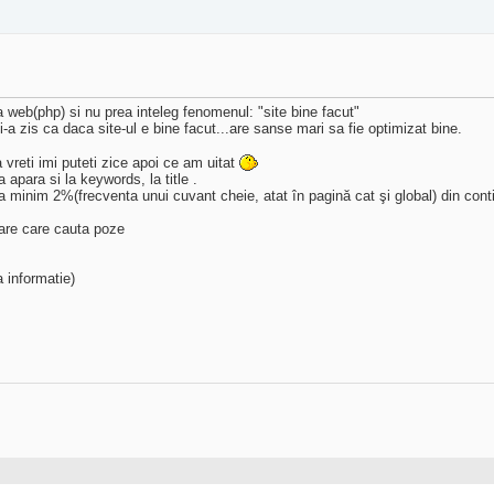
 web(php) si nu prea inteleg fenomenul: "site bine facut"
a zis ca daca site-ul e bine facut...are sanse mari sa fie optimizat bine.
vreti imi puteti zice apoi ce am uitat
apara si la keywords, la title .
minim 2%(frecventa unui cuvant cheie, atat în pagină cat şi global) din contin
tare care cauta poze
a informatie)