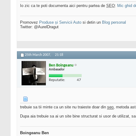
Io zic ca te poti documenta aici pentru partea de
SEO
:
Mic ghid 
Promovez
Produse și Servicii Auto
si detin un
Blog personal
Twitter: @AurelDragut
25th March 2007,
21:18
Ben Boingeanu
Ambasador
Reputatie:
47
trebuie sa tii minte ca un site nu traieste doar din
seo
, metoda asta
Dupa aia trebuie sa ai un site bine structurat si usor de utilizat, sa 
Boingeanu Ben