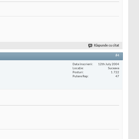
Răspunde cu citat
#4
Data înscrierii
12th July 2004
Locaţie
Suceava
Posturi
1.722
Putere Rep
47