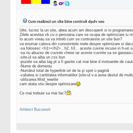
Cum realizezi un site bine contruit dpdv seo
Uite, lucrez la un site, abea acum am descoperit si io programarea
Zilele acestea vb cu o persoana care se ocupa de optimizare si mi-
Io acum vreau sa va intreb cum se contruieste un site bun?
va enumar cateva din cunostintele mele despre optimizare si daca 
-sa folosesc <h1></h2>...h2..h3... aceste cuvine incuse in h-uri sa 
-sa nu abuzez de cuvinte cheiei iar aceste cuvinte sa se gaseasca 
-site-ul sa aiba un css bun
-pozele sa aiba tag pt a fi gasite cat mai bine d motoarele de cau
-Nume de domeniu
-Numărul total de hyperlink-uri de la şi spre o pagină
-caliatea si cantitatea informatiilor (site-ul v-a avea destul de mult
-utilizarea Mod_rewrite
cam atata stiu despre optimizare
Ce mai trebuie sa mai fac?
Arhitect Bucuresti