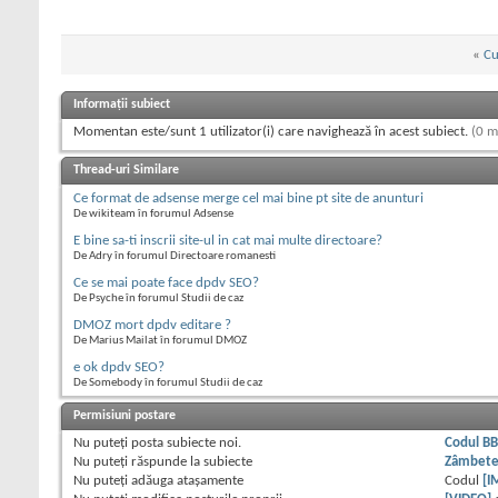
«
Cu
Informații subiect
Momentan este/sunt 1 utilizator(i) care navighează în acest subiect.
(0 m
Thread-uri Similare
Ce format de adsense merge cel mai bine pt site de anunturi
De wikiteam în forumul Adsense
E bine sa-ti inscrii site-ul in cat mai multe directoare?
De Adry în forumul Directoare romanesti
Ce se mai poate face dpdv SEO?
De Psyche în forumul Studii de caz
DMOZ mort dpdv editare ?
De Marius Mailat în forumul DMOZ
e ok dpdv SEO?
De Somebody în forumul Studii de caz
Permisiuni postare
Nu puteţi
posta subiecte noi.
Codul B
Nu puteţi
răspunde la subiecte
Zâmbet
Nu puteţi
adăuga ataşamente
Codul
[I