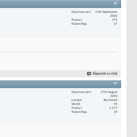
#2
Data înscrierii
13th September
2006
Posturi
375
Putere Rep
37
Răspunde cu citat
#3
Data înscrierii
27th August
2006
Locaţie
Bucharest
Vârstă
44
Posturi
1.077
Putere Rep
39