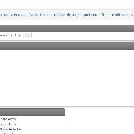
m pot vedea o analiza de trafic pe un blog de pe blogspot.com
|
Trafic: platit sau grat
embrii și 1 vizitatori)
B
este
Activ
e
este
Activ
MG]
este
Activ