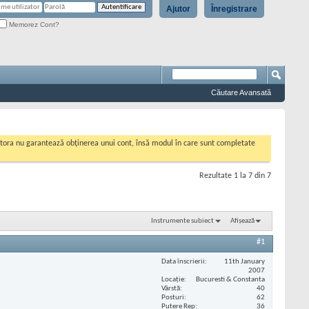
Ajutor
Înregistrare
Memorez Cont?
Căutare Avansată
cestora nu garantează obținerea unui cont, însă modul în care sunt completate
Rezultate 1 la 7 din 7
Instrumente subiect
Afișează
#1
Data înscrierii
11th January
2007
Locaţie
Bucuresti & Constanta
Vârstă
40
Posturi
62
Putere Rep
36