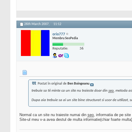
26th March 2007,
11:12
orio777
Membru SeoPedia
Reputatie:
36
Postat în original de
Ben Boingeanu
trebuie sa tii minte ca un site nu traieste doar din
seo
, metoda ast
Dupa aia trebuie sa ai un site bine structurat si usor de utilizat, s
Normal ca un site nu traieste numai din
seo
, informatia de pe sit
Site-ul meu v-a avea destul de multa informatie(chiar foarte multa)