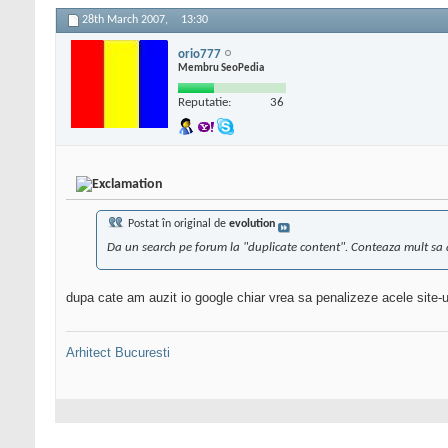
28th March 2007,
13:30
orio777
Membru SeoPedia
Reputatie:
36
Postat în original de
evolution
Da un search pe forum la "duplicate content". Conteaza mult sa ai
dupa cate am auzit io google chiar vrea sa penalizeze acele site-ur
Arhitect Bucuresti