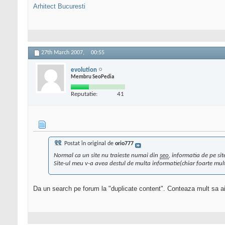
Arhitect Bucuresti
27th March 2007,
00:55
evolution
Membru SeoPedia
Reputatie:
41
Postat în original de
orio777
Normal ca un site nu traieste numai din
seo
, informatia de pe si
Site-ul meu v-a avea destul de multa informatie(chiar foarte multa
Da un search pe forum la "duplicate content". Conteaza mult sa ai c