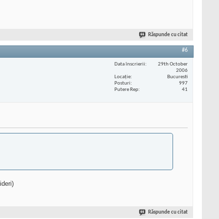
Răspunde cu citat
#6
Data înscrierii
29th October
2006
Locaţie
Bucuresti
Posturi
997
Putere Rep
41
deri)
Răspunde cu citat