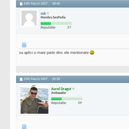
24th March 2007,
18:46
zuk
Membru SeoPedia
Reputatie:
37
sa aplici o mare parte dinc ele mentionate
25th March 2007,
20:28
Aurel Dragut
Ambasador
Reputatie:
39