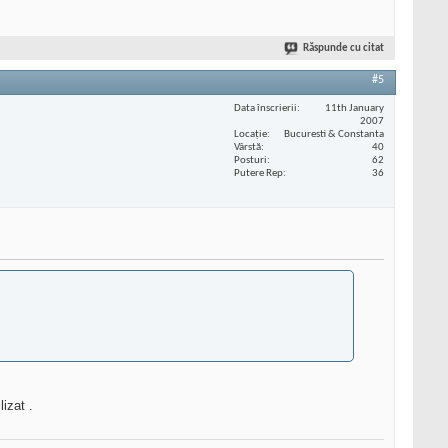
Răspunde cu citat
#5
Data înscrierii
11th January
2007
Locaţie
Bucuresti & Constanta
Vârstă
40
Posturi
62
Putere Rep
36
izat .