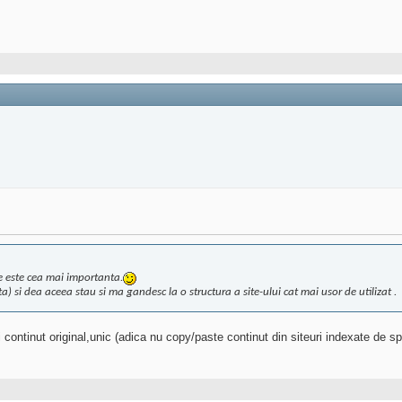
te este cea mai importanta.
) si dea aceea stau si ma gandesc la o structura a site-ului cat mai usor de utilizat .
ontinut original,unic (adica nu copy/paste continut din siteuri indexate de spi