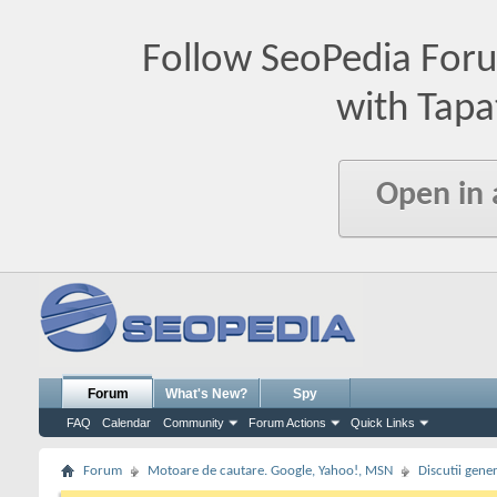
Follow SeoPedia For
with Tapa
Open in
Forum
What's New?
Spy
FAQ
Calendar
Community
Forum Actions
Quick Links
Forum
Motoare de cautare. Google, Yahoo!, MSN
Discutii gene