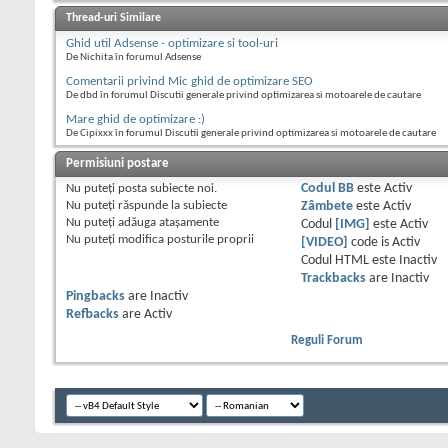
Thread-uri Similare
Ghid util Adsense - optimizare si tool-uri
De Nichita în forumul Adsense
Comentarii privind Mic ghid de optimizare SEO
De dbd în forumul Discutii generale privind optimizarea si motoarele de cautare
Mare ghid de optimizare :)
De Cipixxx în forumul Discutii generale privind optimizarea si motoarele de cautare
Permisiuni postare
Nu puteţi
posta subiecte noi.
Codul BB
este
Activ
Nu puteţi
răspunde la subiecte
Zâmbete
este
Activ
Nu puteţi
adăuga ataşamente
Codul
[IMG]
este
Activ
Nu puteţi
modifica posturile proprii
[VIDEO]
code is
Activ
Codul HTML este
Inactiv
Trackbacks
are
Inactiv
Pingbacks
are
Inactiv
Refbacks
are
Activ
Reguli Forum