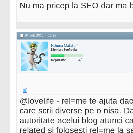
Nu ma pricep la SEO dar ma 
5th July 2013,
11:26
Hakuna Matata
Membru SeoPedia
Reputatie:
48
@lovelife - rel=me te ajuta da
care scrii diverse pe o nisa. D
autoritate acelui blog atunci c
related si folosesti rel=me la