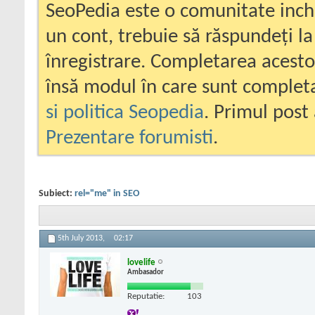
SeoPedia este o comunitate inc
un cont, trebuie să răspundeți la
înregistrare. Completarea acesto
însă modul în care sunt completa
si politica Seopedia
. Primul post 
Prezentare forumisti
.
Subiect:
rel="me" in SEO
5th July 2013,
02:17
lovelife
Ambasador
Reputatie:
103