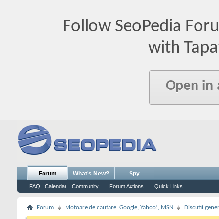
Follow SeoPedia For
with Tapa
Open in
Forum
What's New?
Spy
FAQ
Calendar
Community
Forum Actions
Quick Links
Forum
Motoare de cautare. Google, Yahoo!, MSN
Discutii gene