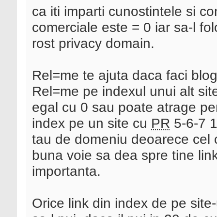
ca iti imparti cunostintele si co
comerciale este = 0 iar sa-l fol
rost privacy domain.
Rel=me te ajuta daca faci bloggi
Rel=me pe indexul unui alt sit
egal cu 0 sau poate atrage pen
index pe un site cu
PR
5-6-7 1
tau de domeniu deoarece cel c
buna voie sa dea spre tine lin
importanta.
Orice link din index de pe site