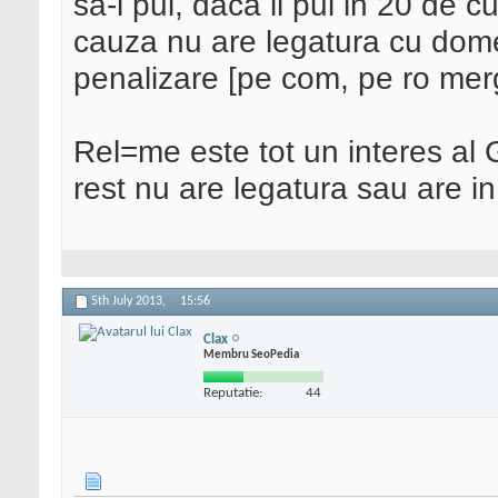
sa-l pui, daca il pui in 20 de c
cauza nu are legatura cu domeni
penalizare [pe com, pe ro merg
Rel=me este tot un interes al
rest nu are legatura sau are i
5th July 2013,
15:56
Clax
Membru SeoPedia
Reputatie:
44