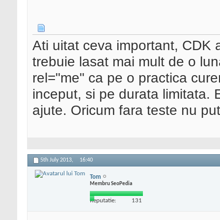
Ati uitat ceva important, CDK 
trebuie lasat mai mult de o lu
rel="me" ca pe o practica curen
inceput, si pe durata limitata.
ajute. Oricum fara teste nu p
5th July 2013,
16:40
Tom
Membru SeoPedia
Reputatie:
131