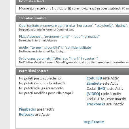
Informații subiect
Momentan este/sunt 1 utilizator(i) care navighează în acest subiect.
(0 m
Thread-uri Similare
Oportunitate promovare pentru nisa "horoscop", "astrologie", "dating",
De paulpadurariu în forumul Continut web
Plata Adsense ..."prenume nume" - noua "normativa"
De resahc în forumul Adsense
model: "termeni si conditii" si "confidentialitate"
De No_name în forumul Bar, lobby...
Se folosesc parametrii "site:" sau "inurl:" in cautari ?
De Cristian Mezei în forumul Discutii generale privind optimizarea si motoarele de cau
Permisiuni postare
Nu puteţi
posta subiecte noi.
Codul BB
este
Activ
Nu puteţi
răspunde la subiecte
Zâmbete
este
Activ
Nu puteţi
adăuga ataşamente
Codul
[IMG]
este
Activ
Nu puteţi
modifica posturile proprii
[VIDEO]
code is
Activ
Codul HTML este
Inactiv
Trackbacks
are
Inactiv
Pingbacks
are
Inactiv
Refbacks
are
Activ
Reguli Forum