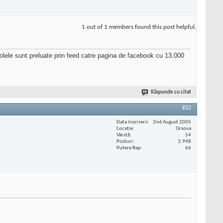
1 out of 1 members found this post helpful.
ticolele sunt preluate prin feed catre pagina de facebook cu 13.000
Răspunde cu citat
#22
Data înscrierii
2nd August 2005
Locaţie
Orsova
Vârstă
54
Posturi
3.948
Putere Rep
66