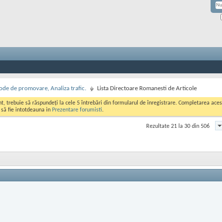
de de promovare, Analiza trafic.
Lista Directoare Romanesti de Articole
ont, trebuie să răspundeți la cele 5 întrebări din formularul de înregistrare. Completarea a
i să fie intotdeauna in
Prezentare forumisti
.
Rezultate 21 la 30 din 506