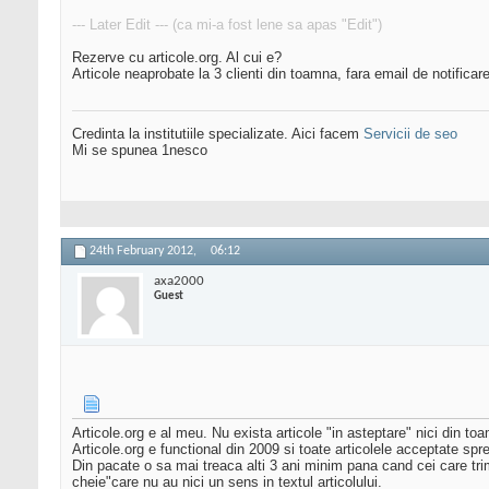
--- Later Edit --- (ca mi-a fost lene sa apas "Edit")
Rezerve cu articole.org. Al cui e?
Articole neaprobate la 3 clienti din toamna, fara email de notificare
Credinta la institutiile specializate. Aici facem
Servicii de seo
Mi se spunea 1nesco
24th February 2012,
06:12
axa2000
Guest
Articole.org e al meu. Nu exista articole "in asteptare" nici din toam
Articole.org e functional din 2009 si toate articolele acceptate spre
Din pacate o sa mai treaca alti 3 ani minim pana cand cei care trimi
cheie"care nu au nici un sens in textul articolului.