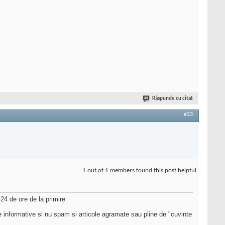
Răspunde cu citat
#23
1 out of 1 members found this post helpful.
 24 de ore de la primire.
ole informative si nu spam si articole agramate sau pline de "cuvinte