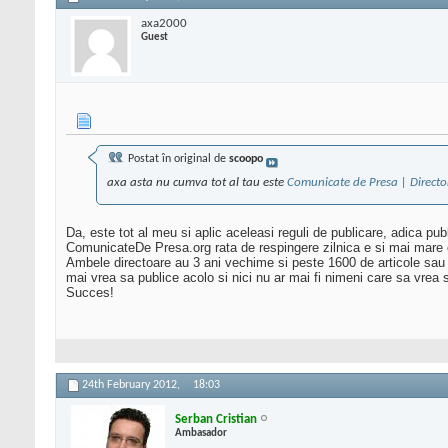
axa2000
Guest
Postat în original de
scoopo
axa asta nu cumva tot al tau este
Comunicate de Presa | Directo
Da, este tot al meu si aplic aceleasi reguli de publicare, adica pu
ComunicateDe Presa.org rata de respingere zilnica e si mai mare ca
Ambele directoare au 3 ani vechime si peste 1600 de articole sau 
mai vrea sa publice acolo si nici nu ar mai fi nimeni care sa vrea s
Succes!
24th February 2012,
18:03
Serban Cristian
Ambasador