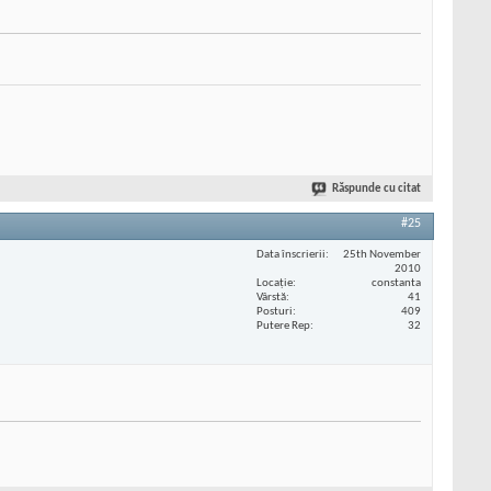
Răspunde cu citat
#25
Data înscrierii
25th November
2010
Locaţie
constanta
Vârstă
41
Posturi
409
Putere Rep
32