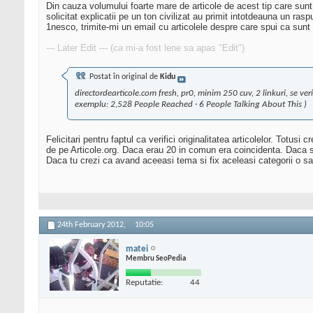
Din cauza volumului foarte mare de articole de acest tip care sunt p
solicitat explicatii pe un ton civilizat au primit intotdeauna un rasp
1nesco, trimite-mi un email cu articolele despre care spui ca sunt 
--- Later Edit --- (ca mi-a fost lene sa apas "Edit")
Postat în original de
Kidu
directordearticole.com fresh, pr0, minim 250 cuv, 2 linkuri, se ver
exemplu:
2,528 People Reached · 6 People Talking About This
)
Felicitari pentru faptul ca verifici originalitatea articolelor. Totusi
de pe Articole.org. Daca erau 20 in comun era coincidenta. Daca su
Daca tu crezi ca avand aceeasi tema si fix aceleasi categorii o sa
24th February 2012,
10:05
matei
Membru SeoPedia
Reputatie:
44