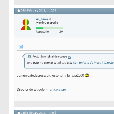
24th February 2012,
10:53
sir_tisma
Membru SeoPedia
Reputatie:
29
Postat în original de
scoopo
axa asta nu cumva tot al tau este
Comunicate de Presa | Directo
comunicatedepresa.org este tot a lui axa2000
Director de articole ->
articole.pro
24th February 2012,
14:56