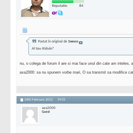
Reputatie:
84
Postat în original de
1nesco
Al tau Kidule?
nu, o colega de forum il are si mai face unul din cate am inteles, 
axa2000: sa nu spunem vorbe mari, O sa transmit sa modifice categor
24th February 2012,
19:55
axa2000
Guest