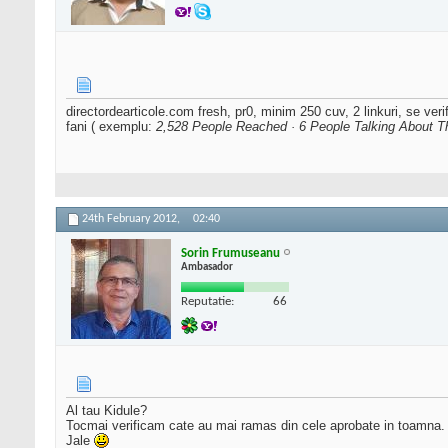
directordearticole.com fresh, pr0, minim 250 cuv, 2 linkuri, se veri
fani ( exemplu:
2,528 People Reached · 6 People Talking About T
24th February 2012,
02:40
Sorin Frumuseanu
Ambasador
Reputatie:
66
Al tau Kidule?
Tocmai verificam cate au mai ramas din cele aprobate in toamna.
Jale