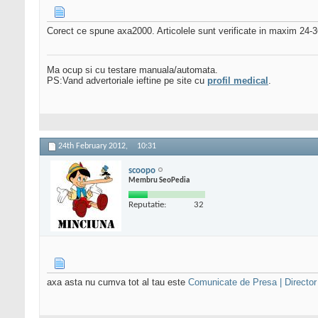
Corect ce spune axa2000. Articolele sunt verificate in maxim 24-36
Ma ocup si cu testare manuala/automata.
PS:Vand advertoriale ieftine pe site cu
profil medical
.
24th February 2012,
10:31
scoopo
Membru SeoPedia
Reputatie:
32
axa asta nu cumva tot al tau este
Comunicate de Presa | Director