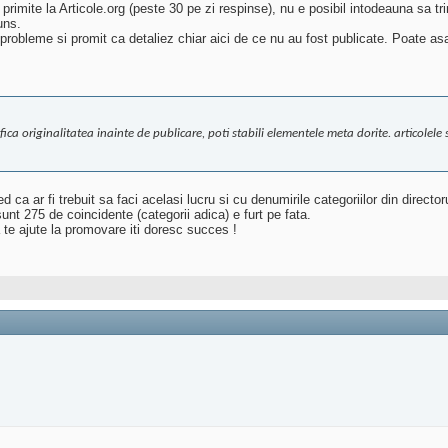
rimite la Articole.org (peste 30 pe zi respinse), nu e posibil intodeauna sa tri
uns.
probleme si promit ca detaliez chiar aici de ce nu au fost publicate. Poate asa
ifica originalitatea inainte de publicare, poti stabili elementele meta dorite. articole
 cred ca ar fi trebuit sa faci acelasi lucru si cu denumirile categoriilor din direc
nt 275 de coincidente (categorii adica) e furt pe fata.
 te ajute la promovare iti doresc succes !