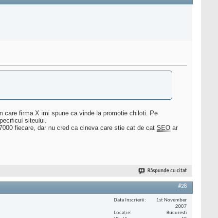
in care firma X imi spune ca vinde la promotie chiloti. Pe
cificul siteului.
7000 fiecare, dar nu cred ca cineva care stie cat de cat
SEO
ar
Răspunde cu citat
#28
Data înscrierii
1st November
2007
Locaţie
Bucuresti