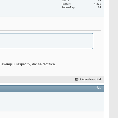
Vârstă
49
Posturi
4.328
Putere Rep
84
 exemplul respectiv, dar se rectifica.
Răspunde cu citat
#29