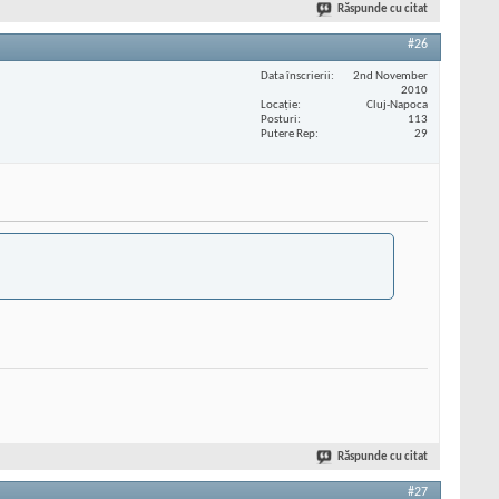
Răspunde cu citat
#26
Data înscrierii
2nd November
2010
Locaţie
Cluj-Napoca
Posturi
113
Putere Rep
29
Răspunde cu citat
#27