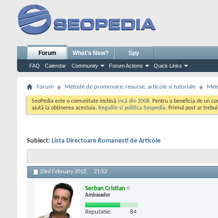
Forum
What's New?
Spy
FAQ
Calendar
Community
Forum Actions
Quick Links
Forum
Metode de promovare, resurse, articole si tutoriale
Meto
SeoPedia este o comunitate inchisă
incă din 2008
. Pentru a beneficia de un c
ajută la obținerea acestuia.
Regulile si politica Seopedia
. Primul post ar trebu
Subiect:
Lista Directoare Romanesti de Articole
23rd February 2012,
21:52
Serban Cristian
Ambasador
Reputatie:
84