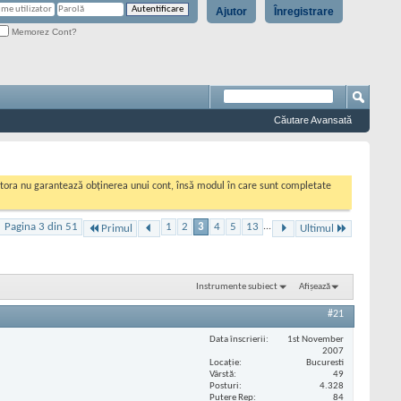
Ajutor
Înregistrare
Memorez Cont?
Căutare Avansată
cestora nu garantează obținerea unui cont, însă modul în care sunt completate
Pagina 3 din 51
1
2
3
4
5
13
...
Primul
Ultimul
Instrumente subiect
Afișează
#21
Data înscrierii
1st November
2007
Locaţie
Bucuresti
Vârstă
49
Posturi
4.328
Putere Rep
84