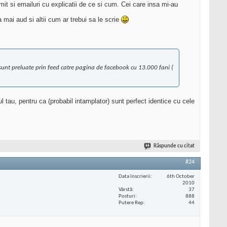
mit si emailuri cu explicatii de ce si cum. Cei care insa mi-au
 mai aud si altii cum ar trebui sa le scrie
le sunt preluate prin feed catre pagina de facebook cu 13.000 fani (
torul tau, pentru ca (probabil intamplator) sunt perfect identice cu cele
Răspunde cu citat
#24
Data înscrierii
6th October
2010
Vârstă
37
Posturi
888
Putere Rep
44