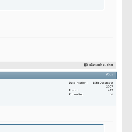
Răspunde cu citat
#505
Data înscrierii
15th December
2007
Posturi
417
Putere Rep
36