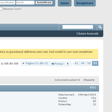
Ajutor
Înregistrare
Memorez Cont?
Căutare Avansată
cestora nu garantează obținerea unui cont, însă modul în care sunt completate
Pagina 51 din 51
...
41
49
50
51
 la 506 din 506
Primul
Instrumente subiect
Afișează
#501
Data înscrierii
14th April 2014
Locaţie
Cluj
Posturi
89
Putere Rep
23