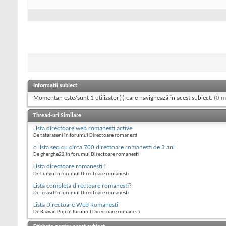
Informații subiect
Momentan este/sunt 1 utilizator(i) care navighează în acest subiect.
(0 m
Thread-uri Similare
Lista directoare web romanesti active
De tataraseni în forumul Directoare romanesti
o lista seo cu circa 700 directoare romanesti de 3 ani
De gherghe22 în forumul Directoare romanesti
Lista directoare romanesti !
De Lungu în forumul Directoare romanesti
Lista completa directoare romanesti?
De ferasrl în forumul Directoare romanesti
Lista Directoare Web Romanesti
De Razvan Pop în forumul Directoare romanesti