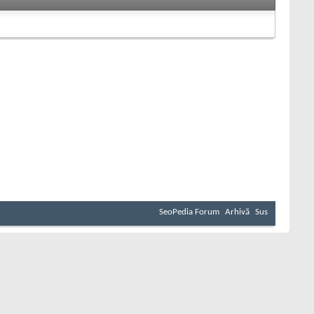
SeoPedia Forum
Arhivă
Sus