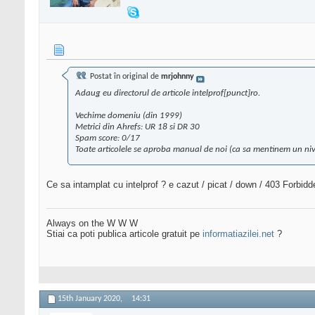
Postat în original de
mrjohnny
Adaug eu directorul de articole intelprof[punct]ro.
Vechime domeniu (din 1999)
Metrici din Ahrefs: UR 18 si DR 30
Spam score: 0/17
Toate articolele se aproba manual de noi (ca sa mentinem un nivel
Ce sa intamplat cu intelprof ? e cazut / picat / down / 403 Forbidd
Always on the W W W
Stiai ca poti publica articole gratuit pe
informatiazilei.net
?
15th January 2020,
14:31