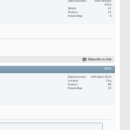
Data înscrierii
16th January
2016
Vârstă
41
Posturi
21
Putere Rep
0
Răspunde cu citat
#504
Data înscrierii
14th April 2014
Locaţie
Cluj
Posturi
89
Putere Rep
23