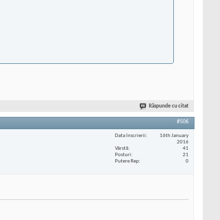
Răspunde cu citat
#506
Data înscrierii
16th January
2016
Vârstă
41
Posturi
21
Putere Rep
0