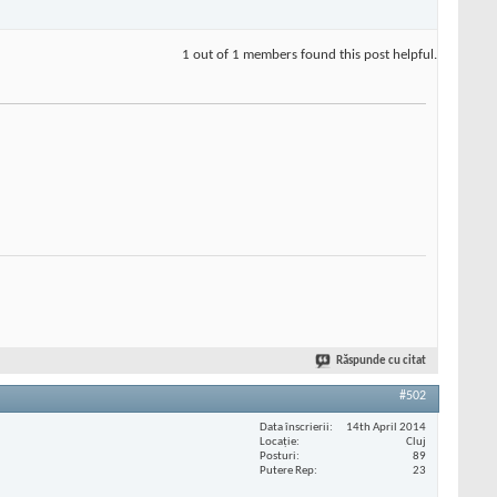
1 out of 1 members found this post helpful.
Răspunde cu citat
#502
Data înscrierii
14th April 2014
Locaţie
Cluj
Posturi
89
Putere Rep
23