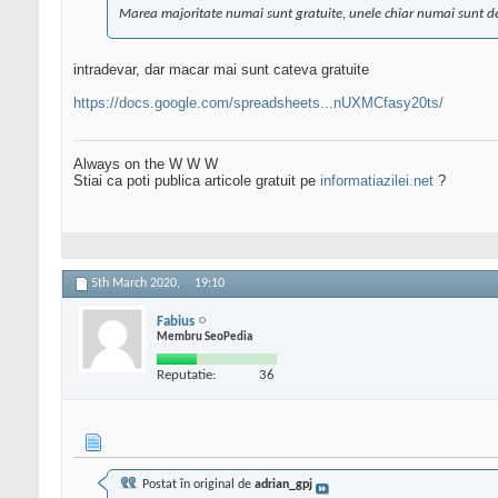
Marea majoritate numai sunt gratuite, unele chiar numai sunt de
intradevar, dar macar mai sunt cateva gratuite
https://docs.google.com/spreadsheets...nUXMCfasy20ts/
Always on the W W W
Stiai ca poti publica articole gratuit pe
informatiazilei.net
?
5th March 2020,
19:10
Fabius
Membru SeoPedia
Reputatie:
36
Postat în original de
adrian_gpj