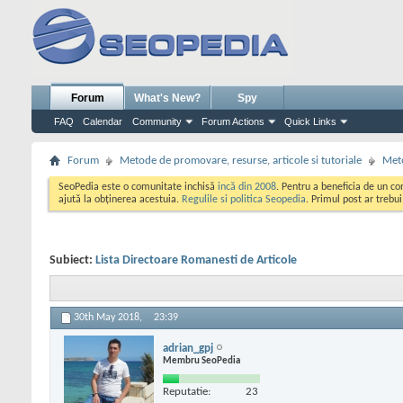
Forum
What's New?
Spy
FAQ
Calendar
Community
Forum Actions
Quick Links
Forum
Metode de promovare, resurse, articole si tutoriale
Meto
SeoPedia este o comunitate inchisă
incă din 2008
. Pentru a beneficia de un c
ajută la obținerea acestuia.
Regulile si politica Seopedia
. Primul post ar trebu
Subiect:
Lista Directoare Romanesti de Articole
30th May 2018,
23:39
adrian_gpj
Membru SeoPedia
Reputatie:
23