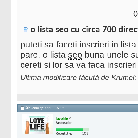
0
o lista seo cu circa 700 dir
puteti sa faceti inscrieri in lis
pare, o lista
seo
buna unele sun
cereti si lor sa va faca inscrier
Ultima modificare făcută de Krumel;
6th January 2011,
07:29
lovelife
Ambasador
Reputatie:
103