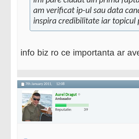
imi pare ciudat din prima faptu
am verificat ip-ul sau data ca
inspira credibilitate iar topicu
info biz ro ce importanta ar a
7th January 2011,
12:08
Aurel Dragut
Ambasador
Reputatie:
39