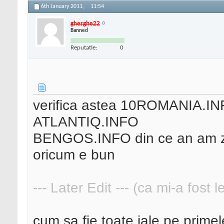
6th January 2011,
11:54
gherghe22
Banned
Reputatie:
0
verifica astea 10ROMANIA.I
ATLANTIQ.INFO
BENGOS.INFO din ce an am zis
oricum e bun
--- Later Edit --- (ca mi-a fost 
cum sa fie toate iale pe primel