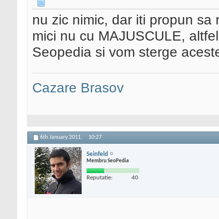
nu zic nimic, dar iti propun sa re
mici nu cu MAJUSCULE, altfel 
Seopedia si vom sterge aceste 
Cazare Brasov
6th January 2011,
10:27
Seinfeld
Membru SeoPedia
Reputatie:
40