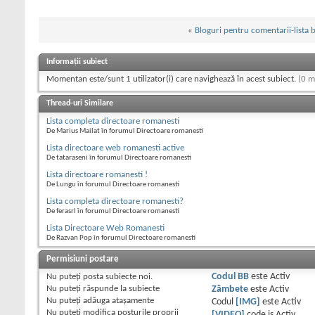
«
Bloguri pentru comentarii-lista 
Informații subiect
Momentan este/sunt 1 utilizator(i) care navighează în acest subiect.
(0 m
Thread-uri Similare
Lista completa directoare romanesti
De Marius Mailat în forumul Directoare romanesti
Lista directoare web romanesti active
De tataraseni în forumul Directoare romanesti
Lista directoare romanesti !
De Lungu în forumul Directoare romanesti
Lista completa directoare romanesti?
De ferasrl în forumul Directoare romanesti
Lista Directoare Web Romanesti
De Razvan Pop în forumul Directoare romanesti
Permisiuni postare
Nu puteţi
posta subiecte noi.
Codul BB
este
Activ
Nu puteţi
răspunde la subiecte
Zâmbete
este
Activ
Nu puteţi
adăuga ataşamente
Codul
[IMG]
este
Activ
Nu puteţi
modifica posturile proprii
[VIDEO]
code is
Activ