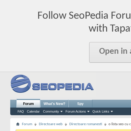
Follow SeoPedia For
with Tapa
Open in
Forum
What's New?
Spy
FAQ
Calendar
Community
Forum Actions
Quick Links
Forum
Directoare web
Directoare romanesti
o lista seo cu