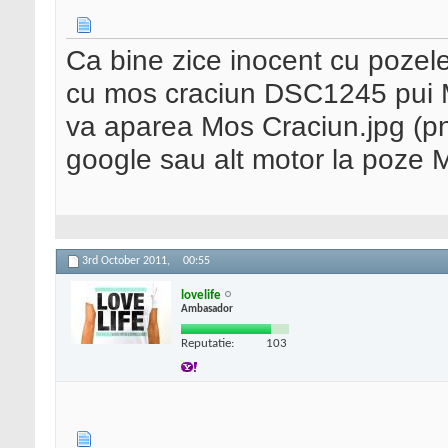
Ca bine zice inocent cu pozel
cu mos craciun DSC1245 pui M
va aparea Mos Craciun.jpg (pn
google sau alt motor la poze 
3rd October 2011,
00:55
lovelife
Ambasador
Reputatie:
103