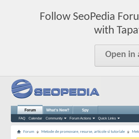
Follow SeoPedia For
with Tapa
Open in
Forum
What's New?
Spy
FAQ
Calendar
Community
Forum Actions
Quick Links
Forum
Metode de promovare, resurse, articole si tutoriale
Meto