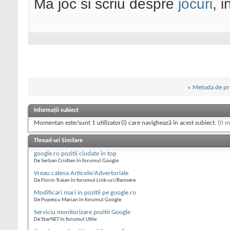
Ma joc si scriu despre
jocuri
, 
«
Metoda de p
Informații subiect
Momentan este/sunt 1 utilizator(i) care navighează în acest subiect.
(0 m
Thread-uri Similare
google.ro pozitii ciudate in top
De Serban Cristian în forumul Google
Vreau cateva Articole/Advertoriale
De Florin Traian în forumul Link-uri/Bannere
Modificari mari in pozitii pe google.ro
De Popescu Marian în forumul Google
Serviciu monitorizare pozitii Google
De StarNET în forumul Utile