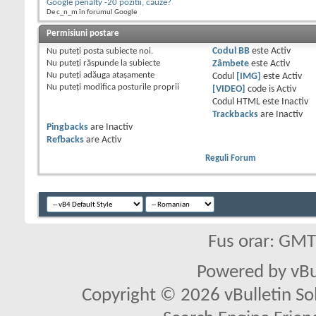
Google penalty -20 pozitii, cauze?
De c_n_m în forumul Google
Permisiuni postare
Nu puteţi
posta subiecte noi.
Codul BB
este
Activ
Nu puteţi
răspunde la subiecte
Zâmbete
este
Activ
Nu puteţi
adăuga ataşamente
Codul
[IMG]
este
Activ
Nu puteţi
modifica posturile proprii
[VIDEO]
code is
Activ
Codul HTML este
Inactiv
Trackbacks
are
Inactiv
Pingbacks
are
Inactiv
Refbacks
are
Activ
Reguli Forum
Fus orar: GM
Powered by vBu
Copyright © 2026 vBulletin Solu