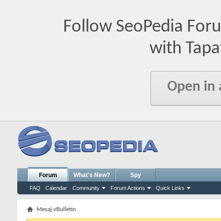
Follow SeoPedia For
with Tapa
Open in
Forum
What's New?
Spy
FAQ
Calendar
Community
Forum Actions
Quick Links
Mesaj vBulletin