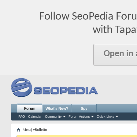
Follow SeoPedia For
with Tapa
Open in
Forum
What's New?
Spy
FAQ
Calendar
Community
Forum Actions
Quick Links
Mesaj vBulletin