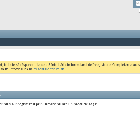
ont, trebuie să răspundeți la cele 5 întrebări din formularul de înregistrare. Completarea a
i să fie intotdeauna in
Prezentare forumisti
.
tin
or nu s-a înregistrat și prin urmare nu are un profil de afișat.