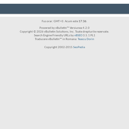
Fus orar: GMT +3. Acum este
17:36
.
Powered by vBulletin™ Versiunea 4.2.0
Copyright © 2026 vBulletin Solutions, Inc. Toate drepturile rezervate.
Search Engine Friendly URLs by
vBSEO
3.5.1 PL1
Traducere vBulletin™ in Romana:
Teascu Dorin
Copyright 2002-2015
SeoPedia