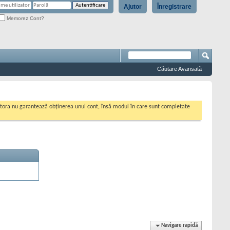
Ajutor
Înregistrare
Memorez Cont?
Căutare Avansată
cestora nu garantează obținerea unui cont, însă modul în care sunt completate
Navigare rapidă