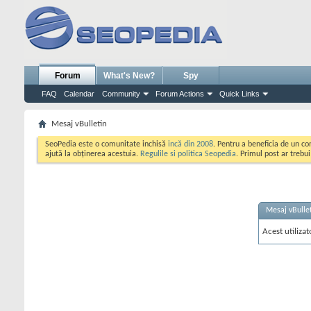
Forum
What's New?
Spy
FAQ
Calendar
Community
Forum Actions
Quick Links
Mesaj vBulletin
SeoPedia este o comunitate inchisă
incă din 2008
. Pentru a beneficia de un c
ajută la obținerea acestuia.
Regulile si politica Seopedia
. Primul post ar trebu
Mesaj vBulle
Acest utilizat