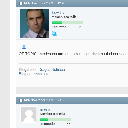
14th November 2009,
12:40
haotik
Membru SeoPedia
Reputatie:
41
OF TOPIC: intodeauna am fost in bussines daca nu ti-ai dat sea
Blogul meu
Dragos Schiopu
Blog de tehnologie
14th November 2009,
23:33
Krm
Membru SeoPedia
Reputatie:
33