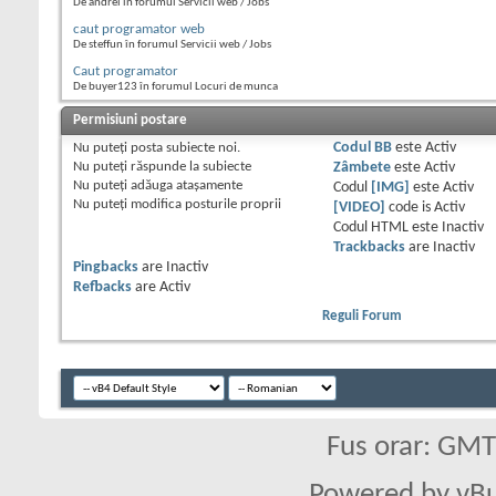
De andrei în forumul Servicii web / Jobs
caut programator web
De steffun în forumul Servicii web / Jobs
Caut programator
De buyer123 în forumul Locuri de munca
Permisiuni postare
Nu puteţi
posta subiecte noi.
Codul BB
este
Activ
Nu puteţi
răspunde la subiecte
Zâmbete
este
Activ
Nu puteţi
adăuga ataşamente
Codul
[IMG]
este
Activ
Nu puteţi
modifica posturile proprii
[VIDEO]
code is
Activ
Codul HTML este
Inactiv
Trackbacks
are
Inactiv
Pingbacks
are
Inactiv
Refbacks
are
Activ
Reguli Forum
Fus orar: GM
Powered by vBu