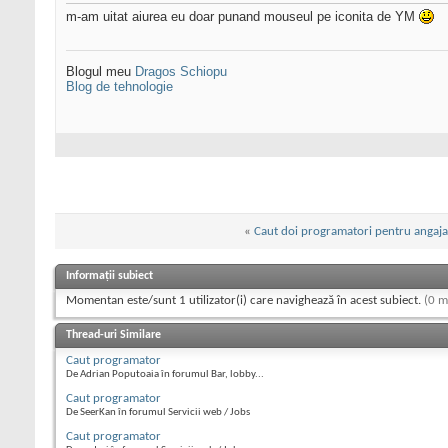
m-am uitat aiurea eu doar punand mouseul pe iconita de YM
Blogul meu
Dragos Schiopu
Blog de tehnologie
«
Caut doi programatori pentru angajare
Informații subiect
Momentan este/sunt 1 utilizator(i) care navighează în acest subiect.
(0 m
Thread-uri Similare
Caut programator
De Adrian Poputoaia în forumul Bar, lobby...
Caut programator
De SeerKan în forumul Servicii web / Jobs
Caut programator