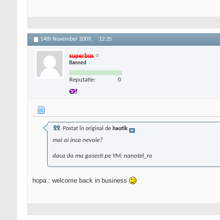
14th November 2009,
12:35
superbus
Banned
Reputatie:
0
Postat în original de
haotik
mai ai inca nevoie?
daca da ma gasesti pe YM: nanotel_ro
hopa : welcome back in business