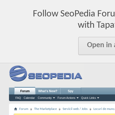
Follow SeoPedia For
with Tapa
Open in
Forum
What's New?
Spy
FAQ
Calendar
Community
Forum Actions
Quick Links
Forum
The Marketplace
Servicii web / Jobs
Locuri de munc