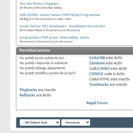
Test Seo Pentru Angajare
De Shumy în forumul Bar, lobby...
JOB LISTING: Junior/Senior PHP/MySql Programmer
De Big_D în forumul Servicii web / Jobs
Junior/Senior SEO Developers - Kondiment Konversion
De Cristian Mezei în forumul Locuri de munca
programatori PHP junior, intermediar, senior
De rommul în forumul Locuri de munca
Permisiuni postare
Nu puteţi
posta subiecte noi.
Codul BB
este
Activ
Nu puteţi
răspunde la subiecte
Zâmbete
este
Activ
Nu puteţi
adăuga ataşamente
Codul
[IMG]
este
Activ
Nu puteţi
modifica posturile proprii
[VIDEO]
code is
Activ
Codul HTML este
Inactiv
Trackbacks
are
Inactiv
Pingbacks
are
Inactiv
Refbacks
are
Activ
Reguli Forum