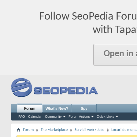
Follow SeoPedia For
with Tapa
Open in
Forum
What's New?
Spy
FAQ
Calendar
Community
Forum Actions
Quick Links
Forum
The Marketplace
Servicii web / Jobs
Locuri de munc