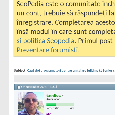
SeoPedia este o comunitate inc
un cont, trebuie să răspundeți la
înregistrare. Completarea acesto
însă modul în care sunt completa
si politica Seopedia
. Primul post 
Prezentare forumisti
.
Subiect:
Caut doi programatori pentru angajare fulltime (1 Senior si
5th November 2009,
12:18
danielbuca
Ambasador
Reputatie:
40