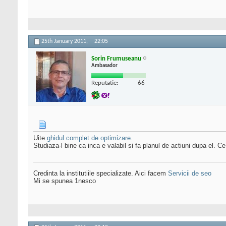
25th January 2011,
22:05
Sorin Frumuseanu
Ambasador
Reputatie:
66
Uite
ghidul complet de optimizare
.
Studiaza-l bine ca inca e valabil si fa planul de actiuni dupa el.
Credinta la institutiile specializate. Aici facem
Servicii de seo
Mi se spunea 1nesco