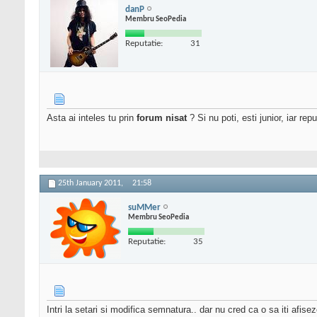
danP
Membru SeoPedia
Reputatie:
31
Asta ai inteles tu prin
forum nisat
? Si nu poti, esti junior, iar re
25th January 2011,
21:58
suMMer
Membru SeoPedia
Reputatie:
35
Intri la setari si modifica semnatura.. dar nu cred ca o sa iti afis