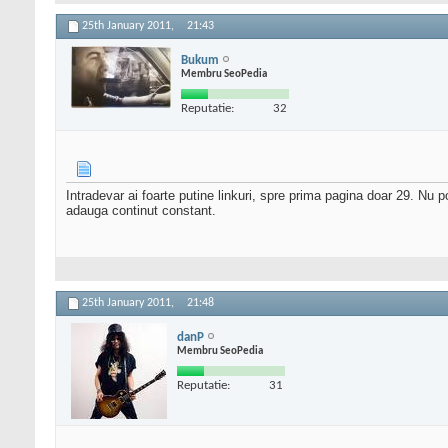
25th January 2011,
21:43
Bukum
Membru SeoPedia
Reputatie:
32
Intradevar ai foarte putine linkuri, spre prima pagina doar 29. Nu po
adauga continut constant.
25th January 2011,
21:48
danP
Membru SeoPedia
Reputatie:
31