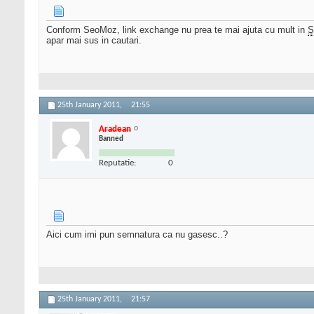
Conform SeoMoz, link exchange nu prea te mai ajuta cu mult in
S
apar mai sus in cautari.
25th January 2011,
21:55
Aradean
Banned
Reputatie:
0
Aici cum imi pun semnatura ca nu gasesc..?
25th January 2011,
21:57