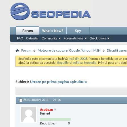
Forum
What's New?
Spy
FAQ
Calendar
Community
Forum Actions
Quick Links
Forum
Motoare de cautare. Google, Yahoo!, MSN
Discutii gene
SeoPedia este o comunitate inchisă
incă din 2008
. Pentru a beneficia de un c
ajută la obținerea acestuia.
Regulile si politica Seopedia
. Primul post ar trebu
Subiect:
Urcare pe prima pagina apicultura
25th January 2011,
21:16
Aradean
Banned
Reputatie:
0