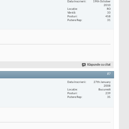
Data înscrierii
19th October
2010
Locaţie
RO
Vârstă
33
Posturi
458
Putere Rep
31
Răspunde cu citat
#7
Data înscrierii
27th January
2008
Locaţie
Bucuresti
Posturi
239
Putere Rep
35