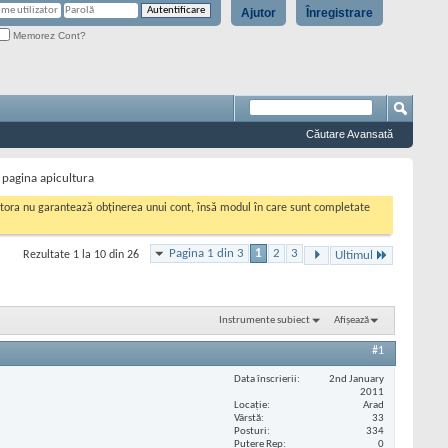
Ajutor
Înregistrare
Memorez Cont?
Căutare Avansată
 pagina apicultura
cestora nu garantează obținerea unui cont, însă modul în care sunt completate
Pagina 1 din 3
1
2
3
Rezultate 1 la 10 din 26
Ultimul
Instrumente subiect
Afișează
#1
Data înscrierii
2nd January
2011
Locaţie
Arad
Vârstă
33
Posturi
334
Putere Rep
0