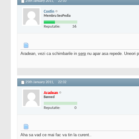
25th January 2011,
22:10
Costin
Membru SeoPedia
Reputatie:
36
Aradean, vezi ca schimbarile in
serp
nu apar asa repede. Uneori p
25th January 2011,
22:32
Aradean
Banned
Reputatie:
0
Aha sa vad ce mai fac va tin la curent..