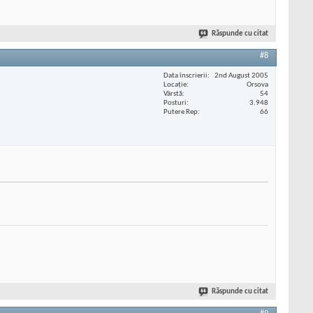
Răspunde cu citat
#8
Data înscrierii
2nd August 2005
Locaţie
Orsova
Vârstă
54
Posturi
3.948
Putere Rep
66
Răspunde cu citat