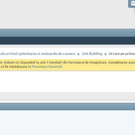
rale privind optimizarea si motoarele de cautare
Link Building
Urcare pe prima
ont, trebuie să răspundeți la cele 5 întrebări din formularul de înregistrare. Completarea a
i să fie intotdeauna in
Prezentare forumisti
.