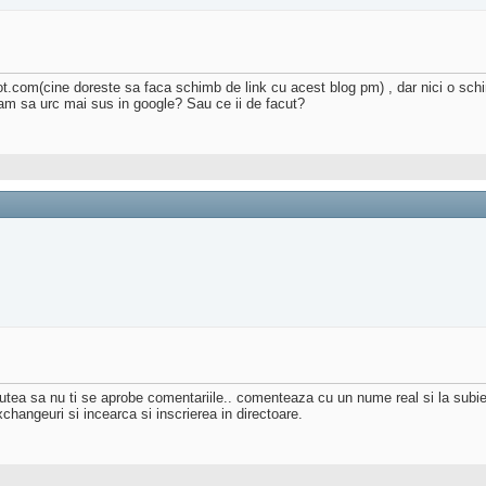
t.com(cine doreste sa faca schimb de link cu acest blog pm) , dar nici o schi
am sa urc mai sus in google? Sau ce ii de facut?
tea sa nu ti se aprobe comentariile.. comenteaza cu un nume real si la subiect 
exchangeuri si incearca si inscrierea in directoare.