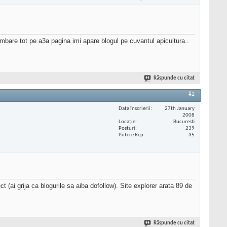
mbare tot pe a3a pagina imi apare blogul pe cuvantul apicultura..
Răspunde cu citat
#2
Data înscrierii
27th January
2008
Locaţie
Bucuresti
Posturi
239
Putere Rep
35
(ai grija ca blogurile sa aiba dofollow). Site explorer arata 89 de
Răspunde cu citat