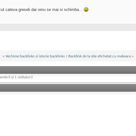
cut cateva greseli dar omu se mai si schimba...
«
Vechime backlinks si istorie backlinks
|
Backlink de la site etichetat cu malware
»
embrii și 1 vizitatori)