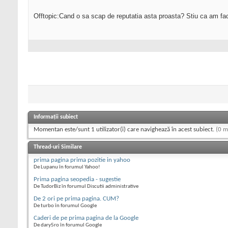
Offtopic:Cand o sa scap de reputatia asta proasta? Stiu ca am fa
Informații subiect
Momentan este/sunt 1 utilizator(i) care navighează în acest subiect.
(0 m
Thread-uri Similare
prima pagina prima pozitie in yahoo
De Lupanu în forumul Yahoo!
Prima pagina seopedia - sugestie
De TudorBiz în forumul Discutii administrative
De 2 ori pe prima pagina. CUM?
De turbo în forumul Google
Caderi de pe prima pagina de la Google
De dary5ro în forumul Google