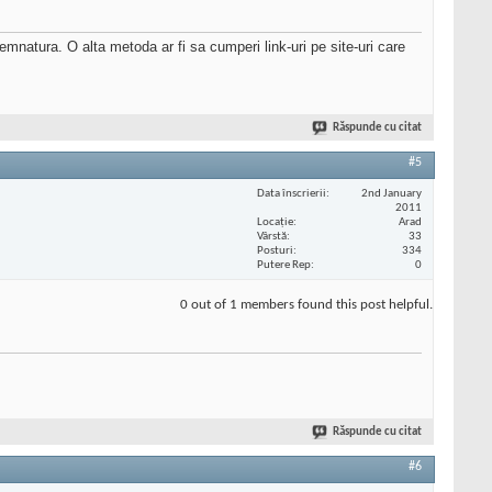
emnatura. O alta metoda ar fi sa cumperi link-uri pe site-uri care
Răspunde cu citat
#5
Data înscrierii
2nd January
2011
Locaţie
Arad
Vârstă
33
Posturi
334
Putere Rep
0
0 out of 1 members found this post helpful.
Răspunde cu citat
#6