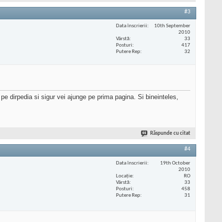
#3
Data înscrierii
10th September
2010
Vârstă
33
Posturi
417
Putere Rep
32
e pe dirpedia si sigur vei ajunge pe prima pagina. Si bineinteles,
Răspunde cu citat
#4
Data înscrierii
19th October
2010
Locaţie
RO
Vârstă
33
Posturi
458
Putere Rep
31