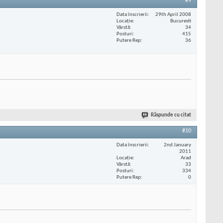
#9
Data înscrierii
29th April 2008
Locaţie
Bucuresti
Vârstă
34
Posturi
415
Putere Rep
36
Răspunde cu citat
#10
Data înscrierii
2nd January
2011
Locaţie
Arad
Vârstă
33
Posturi
334
Putere Rep
0