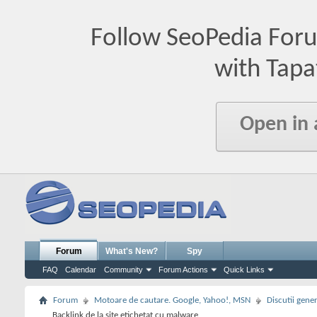
Follow SeoPedia For
with Tapa
Open in
Forum
What's New?
Spy
FAQ
Calendar
Community
Forum Actions
Quick Links
Forum
Motoare de cautare. Google, Yahoo!, MSN
Discutii gene
Backlink de la site etichetat cu malware