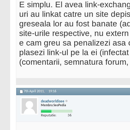
E simplu. El avea link-exchange
uri au linkat catre un site dep
greseala lor au fost banate (a
site-urile respective, nu exter
e cam greu sa penalizezi asa c
plasezi link-ul pe la ei (infect
(comentarii, semnatura forum, 
7th April 2011,
19:16
deadworldisee
Membru SeoPedia
Reputatie:
36