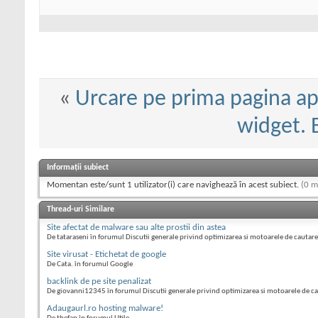
«
Urcare pe prima pagina ap
widget. E
Informații subiect
Momentan este/sunt 1 utilizator(i) care navighează în acest subiect.
(0 m
Thread-uri Similare
Site afectat de malware sau alte prostii din astea
De tataraseni în forumul Discutii generale privind optimizarea si motoarele de cautare
Site virusat - Etichetat de google
De Cata. în forumul Google
backlink de pe site penalizat
De giovanni12345 în forumul Discutii generale privind optimizarea si motoarele de c
Adaugaurl.ro hosting malware!