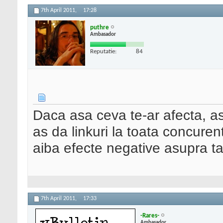
7th April 2011,
17:28
puthre
Ambasador
Reputatie:
84
Daca asa ceva te-ar afecta, as
as da linkuri la toata concuren
aiba efecte negative asupra ta.
7th April 2011,
17:33
-Rares-
Ambasador