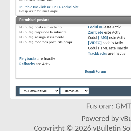
De thefan în forumul Utile
Multiple Backlink-uri De La Acelasi Site
De Cipixxx în forumul Google
Permisiuni postare
Nu puteţi
posta subiecte noi.
Codul BB
este
Activ
Nu puteţi
răspunde la subiecte
Zâmbete
este
Activ
Nu puteţi
adăuga ataşamente
Codul
[IMG]
este
Activ
Nu puteţi
modifica posturile proprii
[VIDEO]
code is
Activ
Codul HTML este
Inactiv
Trackbacks
are
Inactiv
Pingbacks
are
Inactiv
Refbacks
are
Activ
Reguli Forum
Fus orar: GM
Powered by vBu
Copyright © 2026 vBulletin Solu