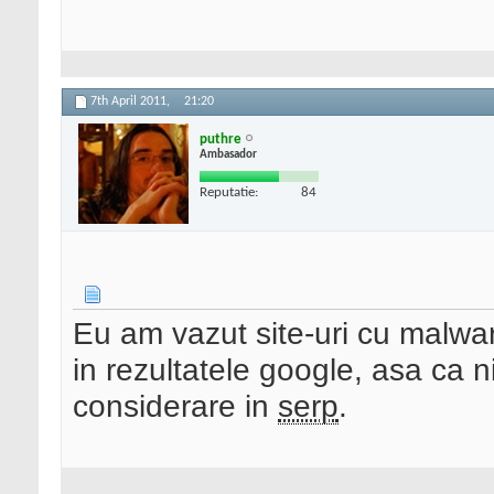
7th April 2011,
21:20
puthre
Ambasador
Reputatie:
84
Eu am vazut site-uri cu malwar
in rezultatele google, asa ca n
considerare in
serp
.