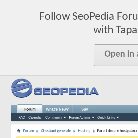
Follow SeoPedia For
with Tapa
Open in
Forum
What's New?
Spy
FAQ
Calendar
Community
Forum Actions
Quick Links
Forum
Chestiuni generale
Hosting
Pareri despre hostgator.