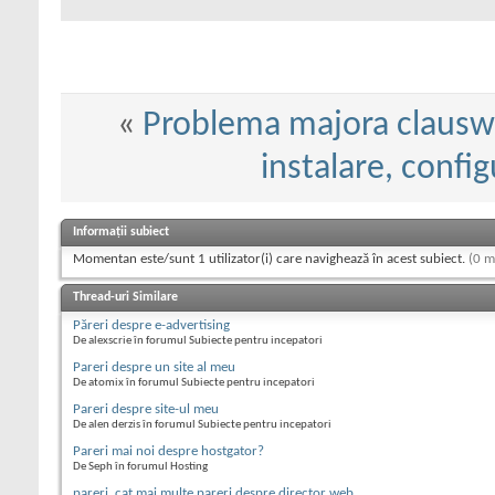
«
Problema majora clausw
instalare, confi
Informații subiect
Momentan este/sunt 1 utilizator(i) care navighează în acest subiect.
(0 m
Thread-uri Similare
Păreri despre e-advertising
De alexscrie în forumul Subiecte pentru incepatori
Pareri despre un site al meu
De atomix în forumul Subiecte pentru incepatori
Pareri despre site-ul meu
De alen derzis în forumul Subiecte pentru incepatori
Pareri mai noi despre hostgator?
De Seph în forumul Hosting
pareri, cat mai multe pareri despre director web