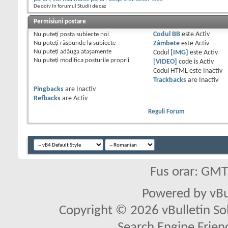
De odiv în forumul Studii de caz
Permisiuni postare
Nu puteţi
posta subiecte noi.
Codul BB
este
Activ
Nu puteţi
răspunde la subiecte
Zâmbete
este
Activ
Nu puteţi
adăuga ataşamente
Codul
[IMG]
este
Activ
Nu puteţi
modifica posturile proprii
[VIDEO]
code is
Activ
Codul HTML este
Inactiv
Trackbacks
are
Inactiv
Pingbacks
are
Inactiv
Refbacks
are
Activ
Reguli Forum
Fus orar: GM
Powered by vBu
Copyright © 2026 vBulletin Solu
Search Engine Frien