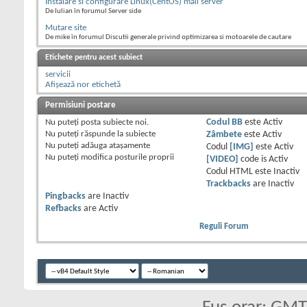
Instalare si configurare Linux(CentOS) mail server
De Iulian în forumul Server side
Mutare site
De mike în forumul Discutii generale privind optimizarea si motoarele de cautare
Etichete pentru acest subiect
servicii
Afișează nor etichetă
Permisiuni postare
Nu puteţi
posta subiecte noi.
Codul BB
este
Activ
Nu puteţi
răspunde la subiecte
Zâmbete
este
Activ
Nu puteţi
adăuga ataşamente
Codul
[IMG]
este
Activ
Nu puteţi
modifica posturile proprii
[VIDEO]
code is
Activ
Codul HTML este
Inactiv
Trackbacks
are
Inactiv
Pingbacks
are
Inactiv
Refbacks
are
Activ
Reguli Forum