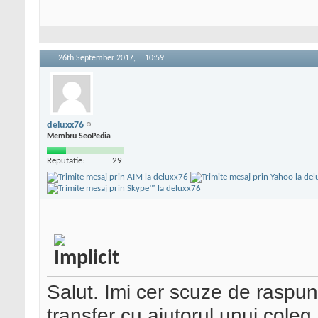
26th September 2017,
10:59
deluxx76
Membru SeoPedia
Reputatie:
29
Salut. Imi cer scuze de raspun
transfer cu ajutorul unui coleg