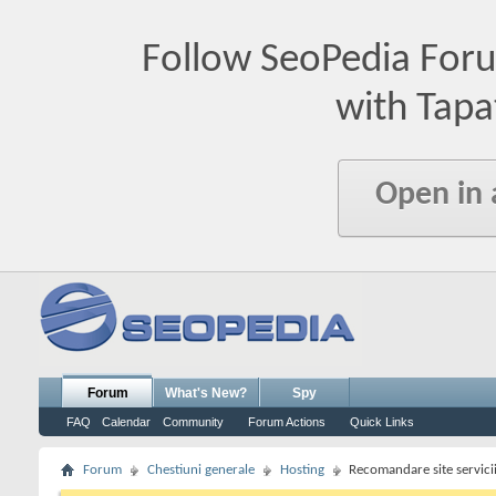
Follow SeoPedia For
with Tapa
Open in
Forum
What's New?
Spy
FAQ
Calendar
Community
Forum Actions
Quick Links
Forum
Chestiuni generale
Hosting
Recomandare site servicii