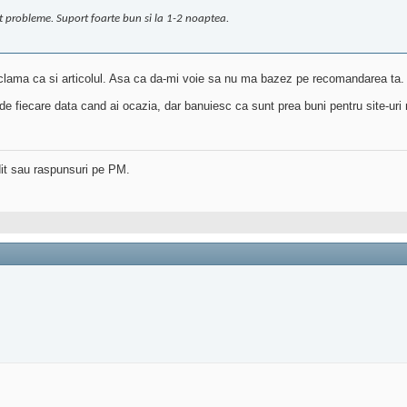
ut probleme. Suport foarte bun si la 1-2 noaptea.
eclama ca si articolul. Asa ca da-mi voie sa nu ma bazez pe recomandarea ta.
 de fiecare data cand ai ocazia, dar banuiesc ca sunt prea buni pentru site-uri
dit sau raspunsuri pe PM.