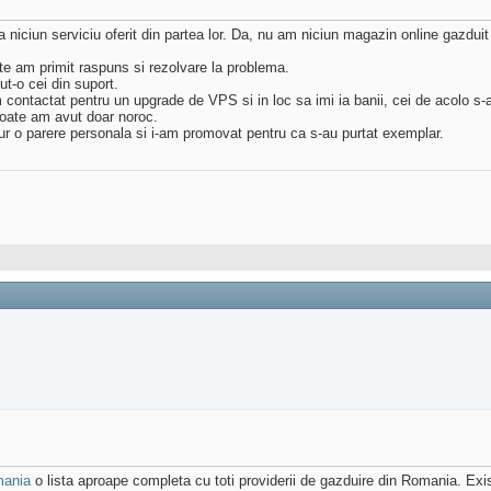
niciun serviciu oferit din partea lor. Da, nu am niciun magazin online gazduit l
ute am primit raspuns si rezolvare la problema.
ut-o cei din suport.
am contactat pentru un upgrade de VPS si in loc sa imi ia banii, cei de acolo s-
poate am avut doar noroc.
 pur o parere personala si i-am promovat pentru ca s-au purtat exemplar.
mania
o lista aproape completa cu toti providerii de gazduire din Romania. Exis