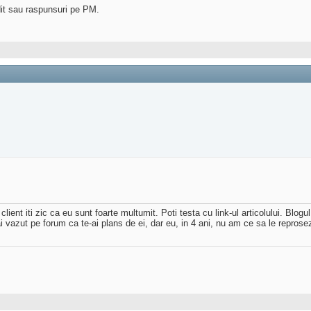
dit sau raspunsuri pe PM.
client iti zic ca eu sunt foarte multumit. Poti testa cu link-ul articolului. Blog
vazut pe forum ca te-ai plans de ei, dar eu, in 4 ani, nu am ce sa le reprose