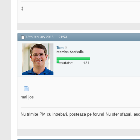
:)
13th January 2015,
21:53
Tom
Membru SeoPedia
Reputatie:
131
mai jos
Nu trimite PM cu intrebari, posteaza pe forum! Nu ofer sfaturi, au