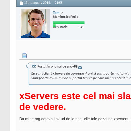
13th January 2015,
21:55
Tom
Membru SeoPedia
Reputatie:
131
Postat în original de
andy89
Eu sunt client xServers de aproape 4 ani si sunt foarte multumit. I
Sunt foarte multumit de suportul tehnic pe care mi l-au oferit in 
xServers este cel mai sl
de vedere.
Da-mi te rog cateva link-uri de la site-urile tale gazduite xserver