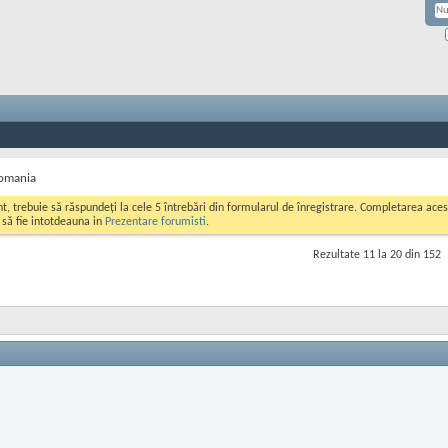
Romania
ont, trebuie să răspundeți la cele 5 întrebări din formularul de înregistrare. Completarea a
i să fie intotdeauna in
Prezentare forumisti
.
Rezultate 11 la 20 din 152