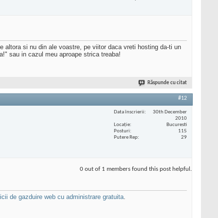
altora si nu din ale voastre, pe viitor daca vreti hosting da-ti un
ba!" sau in cazul meu aproape strica treaba!
Răspunde cu citat
#12
Data înscrierii
30th December
2010
Locaţie
Bucuresti
Posturi
115
Putere Rep
29
0 out of 1 members found this post helpful.
ii de gazduire web cu administrare gratuita
.