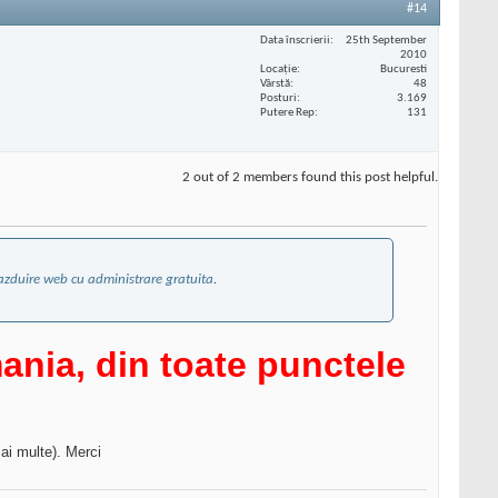
#14
Data înscrierii
25th September
2010
Locaţie
Bucuresti
Vârstă
48
Posturi
3.169
Putere Rep
131
2 out of 2 members found this post helpful.
azduire web cu administrare gratuita
.
ania, din toate punctele
mai multe). Merci