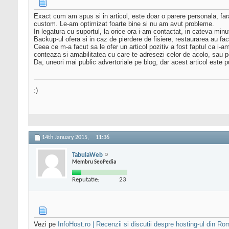
Exact cum am spus si in articol, este doar o parere personala, fara 
custom. Le-am optimizat foarte bine si nu am avut probleme.
In legatura cu suportul, la orice ora i-am contactat, in cateva min
Backup-ul ofera si in caz de pierdere de fisiere, restaurarea au fac
Ceea ce m-a facut sa le ofer un articol pozitiv a fost faptul ca i-
conteaza si amabilitatea cu care te adresezi celor de acolo, sau 
Da, uneori mai public advertoriale pe blog, dar acest articol este
:)
14th January 2015,
11:36
TabulaWeb
Membru SeoPedia
Reputatie:
23
Vezi pe
InfoHost.ro | Recenzii si discutii despre hosting-ul din Ro