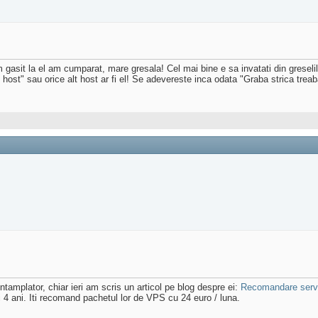
 gasit la el am cumparat, mare gresala! Cel mai bine e sa invatati din greselile 
ost" sau orice alt host ar fi el! Se adevereste inca odata "Graba strica trea
ntamplator, chiar ieri am scris un articol pe blog despre ei:
Recomandare servic
ei 4 ani. Iti recomand pachetul lor de VPS cu 24 euro / luna.