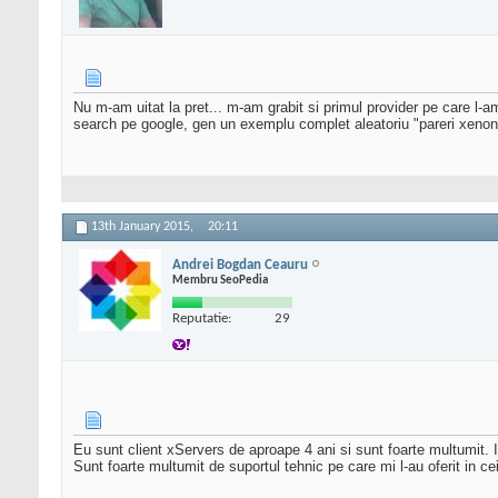
Nu m-am uitat la pret... m-am grabit si primul provider pe care l-am
search pe google, gen un exemplu complet aleatoriu "pareri xenon h
13th January 2015,
20:11
Andrei Bogdan Ceauru
Membru SeoPedia
Reputatie:
29
Eu sunt client xServers de aproape 4 ani si sunt foarte multumit. I
Sunt foarte multumit de suportul tehnic pe care mi l-au oferit in c