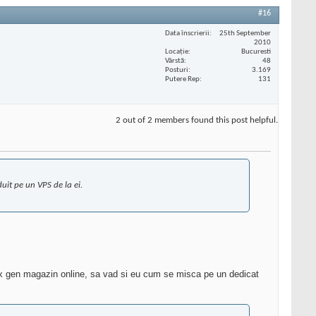
#16
Data înscrierii
25th September
2010
Locaţie
Bucuresti
Vârstă
48
Posturi
3.169
Putere Rep
131
2 out of 2 members found this post helpful.
zduit pe un VPS de la ei.
plex gen magazin online, sa vad si eu cum se misca pe un dedicat