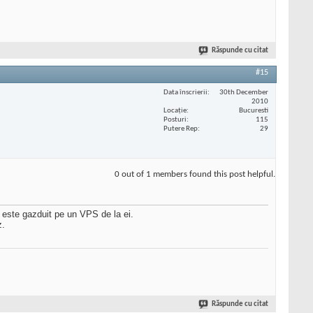
Răspunde cu citat
#15
Data înscrierii
30th December
2010
Locaţie
Bucuresti
Posturi
115
Putere Rep
29
0 out of 1 members found this post helpful.
ul este gazduit pe un VPS de la ei.
z.
Răspunde cu citat