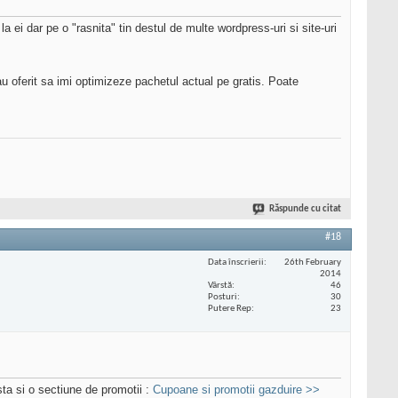
a ei dar pe o "rasnita" tin destul de multe wordpress-uri si site-uri
au oferit sa imi optimizeze pachetul actual pe gratis. Poate
Răspunde cu citat
#18
Data înscrierii
26th February
2014
Vârstă
46
Posturi
30
Putere Rep
23
ta si o sectiune de promotii :
Cupoane si promotii gazduire >>