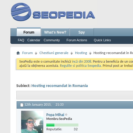
Forum
What's New?
Spy
FAQ
Calendar
Community
Forum Actions
Quick Links
Forum
Chestiuni generale
Hosting
Hosting recomandat in 
SeoPedia este o comunitate inchisă
incă din 2008
. Pentru a beneficia de un c
ajută la obținerea acestuia.
Regulile si politica Seopedia
. Primul post ar trebu
Subiect:
Hosting recomandat in Romania
12th January 2015,
21:33
Popa Mihai
Membru SeoPedia
Reputatie:
32