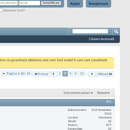
Ajutor
Înregistrare
Memorez Cont?
Căutare Avansată
cestora nu garantează obținerea unui cont, însă modul în care sunt completate
Pagina 2 din 16
1
2
3
4
12
...
Primul
Ultimul
Instrumente subiect
Afișează
#11
Data înscrierii
21st November
2010
Locaţie
Germania
Vârstă
36
Posturi
877
Putere Rep
32