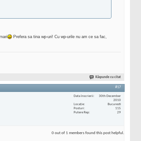
 mari
Prefera sa tina wp-uri! Cu wp-urile nu am ce sa fac,
Răspunde cu citat
#17
Data înscrierii
30th December
2010
Locaţie
Bucuresti
Posturi
115
Putere Rep
29
0 out of 1 members found this post helpful.