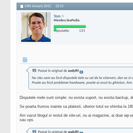
13th January 2015,
22:15
Tom
Membru SeoPedia
Reputatie:
131
Postat în original de
andy89
Nu stiu care au fost disputele tale cu cei de la xServers, dar ca si c
Poate au fost probleme hardware, poate ai avut tu ghinion. Am ma
Disputele mele sunt simple: nu exista suport, nu exista backup, d
Se poarta frumos inainte sa platesti, ulterior totul se shimba la 18
Am vazut blogul si restul de site-uri, nu ai magazine, ai doar wp
sau vps.
Postat în original de
andy89