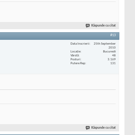
Răspunde cu citat
#13
Data înscrierii
25th September
2010
Locaţie
Bucuresti
Vârstă
48
Posturi
3.169
Putere Rep
131
Răspunde cu citat