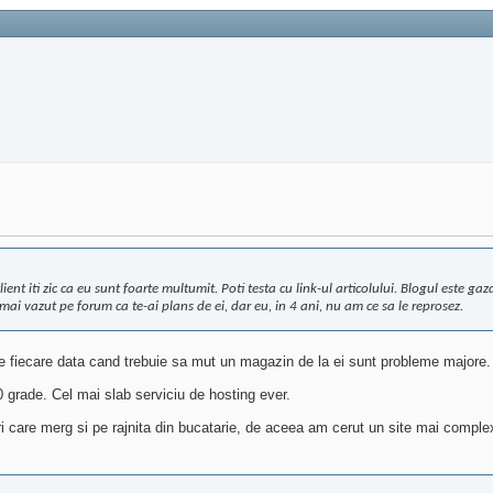
lient iti zic ca eu sunt foarte multumit. Poti testa cu link-ul articolului. Blogul este ga
i vazut pe forum ca te-ai plans de ei, dar eu, in 4 ani, nu am ce sa le reprosez.
e fiecare data cand trebuie sa mut un magazin de la ei sunt probleme majore.
0 grade. Cel mai slab serviciu de hosting ever.
-uri care merg si pe rajnita din bucatarie, de aceea am cerut un site mai com