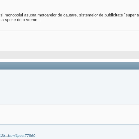
 monopolul asupra motoarelor de cautare, sistemelor de publicitate "super targ
 ma sperie de o vreme...
128...html#post77860