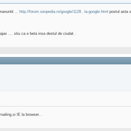
manuntit ...
http://forum.seopedia.ro/google/1128...la-google.html
postul asta s
jax .... stiu ca e beta insa destul de ciudat .
ailing,si IE la browser...