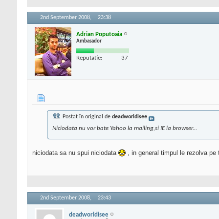
2nd September 2008,
23:38
Adrian Poputoaia
Ambasador
Reputatie:
37
Postat în original de
deadworldisee
Niciodata nu vor bate Yahoo la mailing,si IE la browser...
niciodata sa nu spui niciodata
, in general timpul le rezolva pe 
2nd September 2008,
23:43
deadworldisee