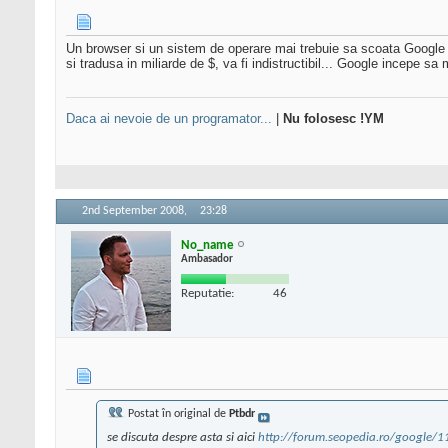
Un browser si un sistem de operare mai trebuie sa scoata Google si
si tradusa in miliarde de $, va fi indistructibil... Google incepe sa
Daca ai nevoie de un programator...
|
Nu folosesc !YM
2nd September 2008,
23:28
No_name
Ambasador
Reputatie:
46
Postat în original de
Ptbdr
se discuta despre asta si aici
http://forum.seopedia.ro/google/1