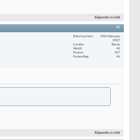
Răspunde cu citat
#9
Data înscrierii
19th February
2007
Locaţie
Bacau
Vârstă
40
Posturi
707
Putere Rep
46
Răspunde cu citat