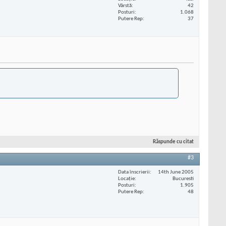
Vârstă
42
Posturi
1.068
Putere Rep
37
Răspunde cu citat
#3
Data înscrierii
14th June 2005
Locaţie
Bucuresti
Posturi
1.905
Putere Rep
48