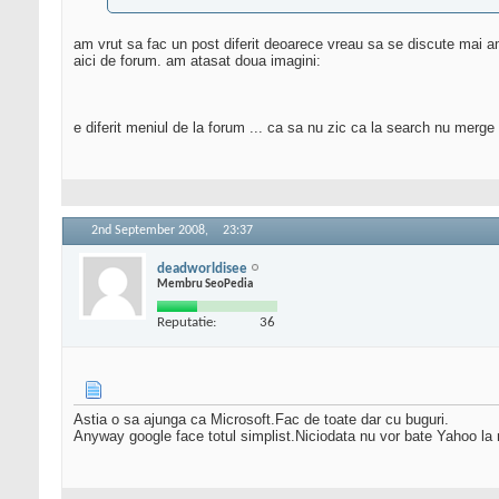
am vrut sa fac un post diferit deoarece vreau sa se discute mai a
aici de forum. am atasat doua imagini:
e diferit meniul de la forum ... ca sa nu zic ca la search nu merge a
2nd September 2008,
23:37
deadworldisee
Membru SeoPedia
Reputatie:
36
Astia o sa ajunga ca Microsoft.Fac de toate dar cu buguri.
Anyway google face totul simplist.Niciodata nu vor bate Yahoo la m