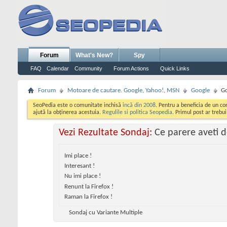
Forum
What's New?
Spy
FAQ
Calendar
Community
Forum Actions
Quick Links
Forum
Motoare de cautare. Google, Yahoo!, MSN
Google
G
SeoPedia este o comunitate inchisă
incă din 2008
. Pentru a beneficia de un c
ajută la obținerea acestuia.
Regulile si politica Seopedia
. Primul post ar trebu
Vezi Rezultate Sondaj:
Ce parere aveti 
Imi place !
Interesant !
Nu imi place !
Renunt la Firefox !
Raman la Firefox !
Sondaj cu Variante Multiple