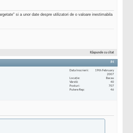
etate" si a unor date despre utilizatori de o valoare inestimabila
Răspunde cu citat
#4
Data înscrierii
19th February
2007
Locaţie
Bacau
Vârstă
40
Posturi
707
Putere Rep
46