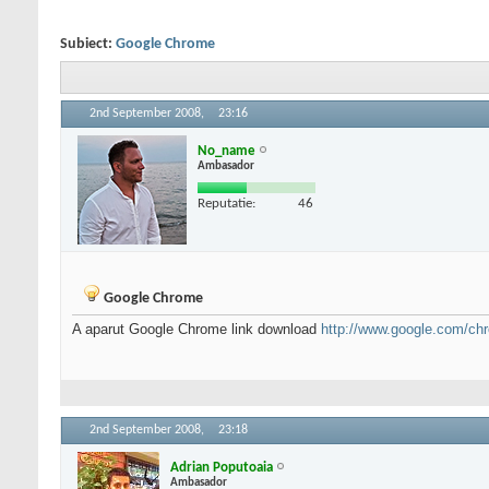
Subiect:
Google Chrome
2nd September 2008,
23:16
No_name
Ambasador
Reputatie:
46
Google Chrome
A aparut Google Chrome link download
http://www.google.com/ch
2nd September 2008,
23:18
Adrian Poputoaia
Ambasador