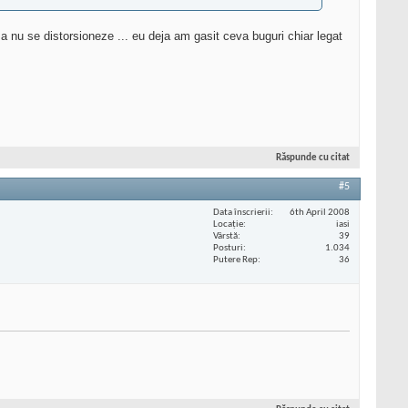
a nu se distorsioneze ... eu deja am gasit ceva buguri chiar legat
Răspunde cu citat
#5
Data înscrierii
6th April 2008
Locaţie
iasi
Vârstă
39
Posturi
1.034
Putere Rep
36