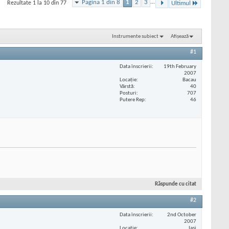
Pagina 1 din 8
1
2
3
...
Rezultate 1 la 10 din 77
Ultimul
Instrumente subiect
Afișează
#1
Data înscrierii
19th February
2007
Locaţie
Bacau
Vârstă
40
Posturi
707
Putere Rep
46
Răspunde cu citat
#2
Data înscrierii
2nd October
2007
Locaţie
Iasi