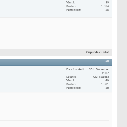
Vârstă
39
Posturi
1.034
Putere Rep
36
Răspunde cu citat
#8
Data înscrierii
30th December
2007
Locaţie
Cluj-Napoca
Vârstă
40
Posturi
1.581
Putere Rep
38