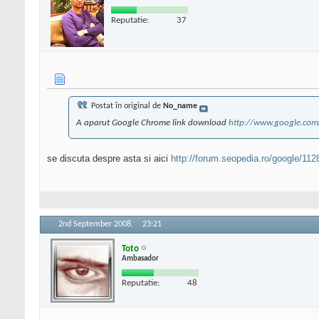
Reputatie:
37
Postat în original de
No_name
A aparut Google Chrome link download
http://www.google.co
se discuta despre asta si aici
http://forum.seopedia.ro/google/11
2nd September 2008,
23:21
Toto
Ambasador
Reputatie:
48