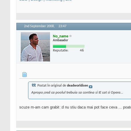
2nd September 2008,
23:47
No_name
Ambasador
Reputatie:
46
Postat în original de
deadworldisee
Apropo,cred ca poolul trebuia sa contina si IE cat si Opera...
scuze m-am cam grabit :d nu stiu daca mai pot face ceva ... poate 