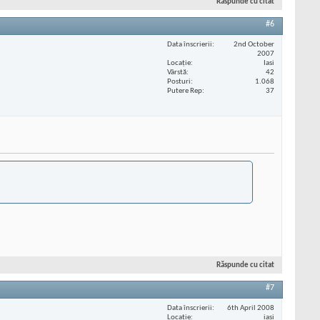
Răspunde cu citat
#6
Data înscrierii
2nd October
2007
Locaţie
Iasi
Vârstă
42
Posturi
1.068
Putere Rep
37
Răspunde cu citat
#7
Data înscrierii
6th April 2008
Locaţie
iasi