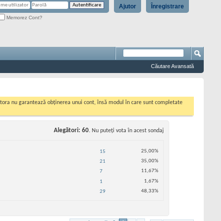
Ajutor
Înregistrare
Memorez Cont?
Căutare Avansată
cestora nu garantează obținerea unui cont, însă modul în care sunt completate
Alegători
60
. Nu puteţi vota în acest sondaj
25,00%
15
35,00%
21
11,67%
7
1,67%
1
48,33%
29