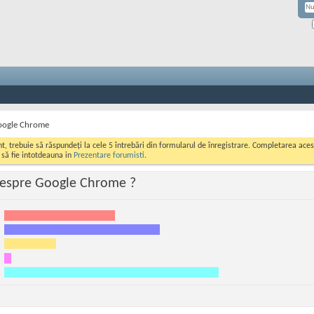
oogle Chrome
ont, trebuie să răspundeți la cele 5 întrebări din formularul de înregistrare. Completarea a
i să fie intotdeauna in
Prezentare forumisti
.
despre Google Chrome ?