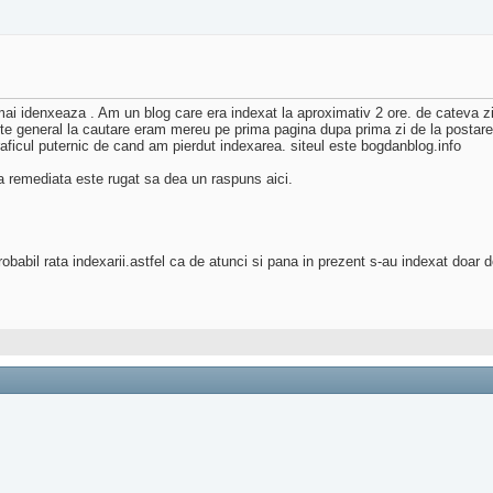
mai idenxeaza . Am un blog care era indexat la aproximativ 2 ore. de cateva z
rte general la cautare eram mereu pe prima pagina dupa prima zi de la postare
raficul puternic de cand am pierdut indexarea. siteul este bogdanblog.info
a remediata este rugat sa dea un raspuns aici.
abil rata indexarii.astfel ca de atunci si pana in prezent s-au indexat doar do