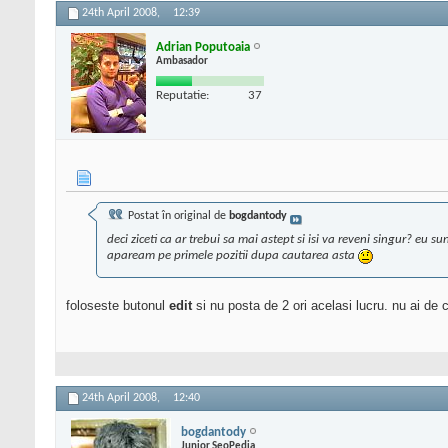
24th April 2008,
12:39
Adrian Poputoaia
Ambasador
Reputatie:
37
Postat în original de
bogdantody
deci ziceti ca ar trebui sa mai astept si isi va reveni singur? eu
apaream pe primele pozitii dupa cautarea asta
foloseste butonul
edit
si nu posta de 2 ori acelasi lucru. nu ai de ce
24th April 2008,
12:40
bogdantody
Junior SeoPedia