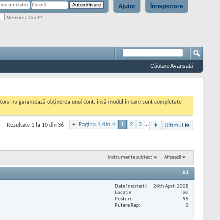
Ajutor
Înregistrare
Memorez Cont?
Căutare Avansată
cestora nu garantează obținerea unui cont, însă modul în care sunt completate
Pagina 1 din 4
1
2
3
...
Rezultate 1 la 10 din 36
Ultimul
Instrumente subiect
Afișează
#1
Data înscrierii
24th April 2008
Locaţie
Iasi
Posturi
95
Putere Rep
0