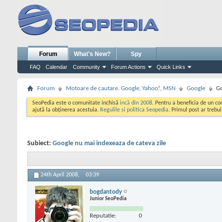
Forum
What's New?
Spy
FAQ
Calendar
Community
Forum Actions
Quick Links
Forum
Motoare de cautare. Google, Yahoo!, MSN
Google
Go
SeoPedia este o comunitate inchisă
incă din 2008
. Pentru a beneficia de un c
ajută la obținerea acestuia.
Regulile si politica Seopedia
. Primul post ar trebu
Subiect:
Google nu mai indexeaza de cateva zile
24th April 2008,
03:39
bogdantody
Junior SeoPedia
Reputatie:
0