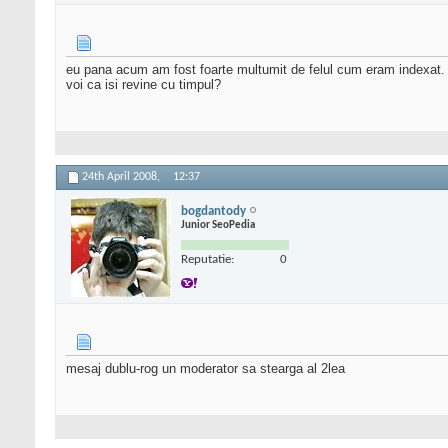
eu pana acum am fost foarte multumit de felul cum eram indexat. 
voi ca isi revine cu timpul?
24th April 2008,
12:37
bogdantody
Junior SeoPedia
Reputatie:
0
mesaj dublu-rog un moderator sa stearga al 2lea