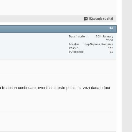
Răspunde cu citat
#4
Data înscrierii
26th January
2008
Locaţie
Cluj-Napoca, Romania
Posturi
462
Putere Rep
35
 treaba in continuare, eventual citeste pe aici si vezi daca o faci