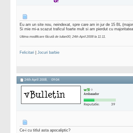
Eu am un site nou, neindexat, spre care am in jur de 15 BL (majorit
Si mie mi-a scazut traficul foarte mult si am pierdut cu majoritatea s
Ultima modificare făcută de Iulian00; 24th April 2008 la
11:11
.
Felicitari
|
Jocuri barbie
24th April 2008,
09:04
w!ll
Ambasador
Reputatie:
39
Ce-i cu titlul asta apocaliptic?