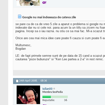
Google nu mai indexeaza de cateva zile
se pare ca de ca de vreo 5 zile a aparut o problema si google nu 
indexate dar nu si cele noi. pana acum la un titlu sa zicem nu foa
pagina. Incep sa o iau razna. nu stiu ce sa mai fac. Mi-a scazut t
Orice are cea mai mica idee care poate fi cauza si cum poate fi e
Multumesc,
Bogdan
LE: de fapt primele semne sunt de pe data de 15 cand a scazut prob
cautarea "poze buburuze" si "Ken Lee partea a 2-a" in rest nimic.
24th April 2008,
08:36
Iulian00
Membru SeoPedia
Reputatie:
36