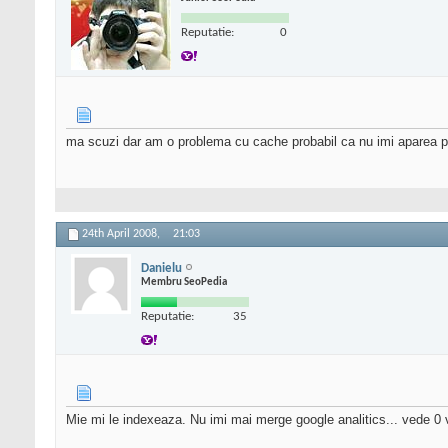
Reputatie:
0
ma scuzi dar am o problema cu cache probabil ca nu imi aparea pr
24th April 2008,
21:03
Danielu
Membru SeoPedia
Reputatie:
35
Mie mi le indexeaza. Nu imi mai merge google analitics... vede 0 v