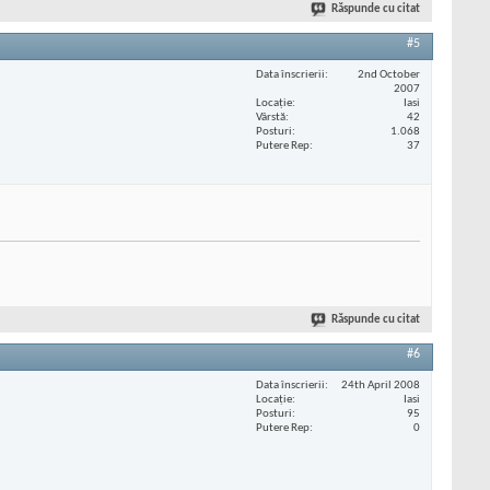
Răspunde cu citat
#5
Data înscrierii
2nd October
2007
Locaţie
Iasi
Vârstă
42
Posturi
1.068
Putere Rep
37
Răspunde cu citat
#6
Data înscrierii
24th April 2008
Locaţie
Iasi
Posturi
95
Putere Rep
0