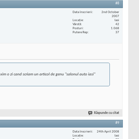
#8
Data înscrierii
2nd October
2007
Locaţie
Iasi
Vârstă
42
Posturi
1.068
Putere Rep
37
axim o zi cand scriam un articol de genu "salonul auto iasi"
Răspunde cu citat
#9
Data înscrierii
24th April 2008
Locaţie
Iasi