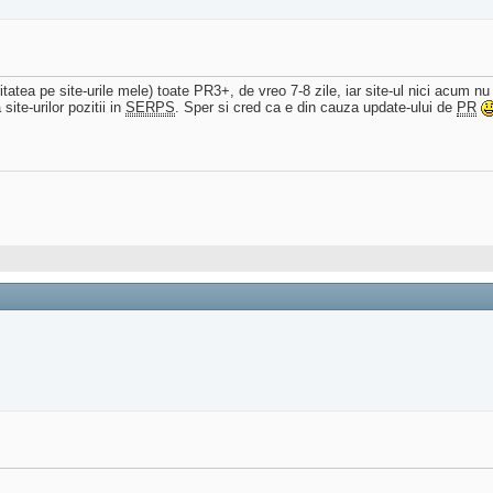
atea pe site-urile mele) toate PR3+, de vreo 7-8 zile, iar site-ul nici acum nu
ite-urilor pozitii in
SERPS
. Sper si cred ca e din cauza update-ului de
PR