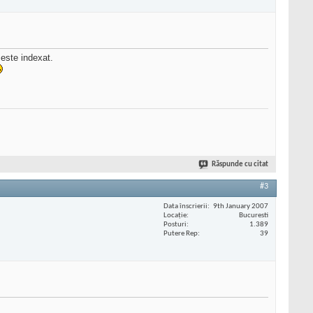
 este indexat.
Răspunde cu citat
#3
Data înscrierii
9th January 2007
Locaţie
Bucuresti
Posturi
1.389
Putere Rep
39