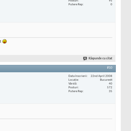
Posturi
95
Putere Rep
0
it
Răspunde cu citat
#10
Data înscrierii
22nd April 2008
Locaţie
Bucuresti
Vârstă
40
Posturi
572
Putere Rep
35