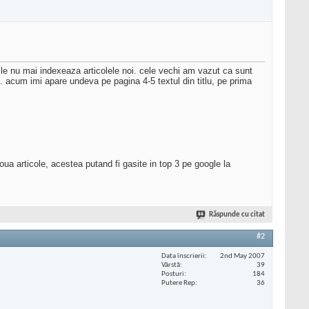
ile nu mai indexeaza articolele noi. cele vechi am vazut ca sunt
. acum imi apare undeva pe pagina 4-5 textul din titlu, pe prima
ua articole, acestea putand fi gasite in top 3 pe google la
Răspunde cu citat
#2
Data înscrierii
2nd May 2007
Vârstă
39
Posturi
184
Putere Rep
36