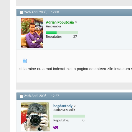
24th April 2008,
12:00
Adrian Poputoaia
Ambasador
Reputatie:
37
si la mine nu a mai indexat nici o pagina de cateva zile insa cu
24th April 2008,
12:27
bogdantody
Junior SeoPedia
Reputatie:
0