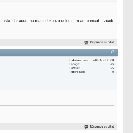
a asta. dar acum nu mai indexeaza deloc si m-am panicat... ziceti
Răspunde cu citat
#7
Data înscrierii
24th April 2008
Locaţie
Iasi
Posturi
95
Putere Rep
0
Răspunde cu citat