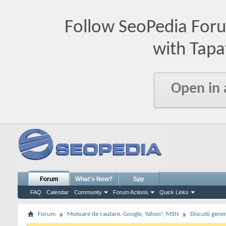
Follow SeoPedia For
with Tapa
Open in
Forum
What's New?
Spy
FAQ
Calendar
Community
Forum Actions
Quick Links
Forum
Motoare de cautare. Google, Yahoo!, MSN
Discutii gene