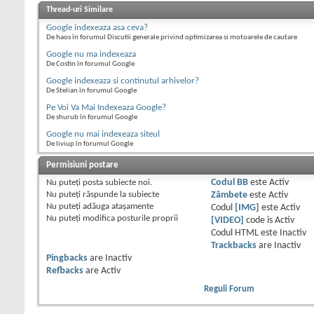
Thread-uri Similare
Google indexeaza asa ceva?
De haos în forumul Discutii generale privind optimizarea si motoarele de cautare
Google nu ma indexeaza
De Costin în forumul Google
Google indexeaza si continutul arhivelor?
De Stelian în forumul Google
Pe Voi Va Mai Indexeaza Google?
De shurub în forumul Google
Google nu mai indexeaza siteul
De liviup în forumul Google
Permisiuni postare
Nu puteţi
posta subiecte noi.
Codul BB
este
Activ
Nu puteţi
răspunde la subiecte
Zâmbete
este
Activ
Nu puteţi
adăuga ataşamente
Codul
[IMG]
este
Activ
Nu puteţi
modifica posturile proprii
[VIDEO]
code is
Activ
Codul HTML este
Inactiv
Trackbacks
are
Inactiv
Pingbacks
are
Inactiv
Refbacks
are
Activ
Reguli Forum