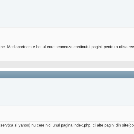
ine. Mediapartners e bot-ul care scaneaza continutul paginii pentru a afisa re
erv(ca si yahoo) nu cere nici unul pagina index.php, ci alte pagini din site(co