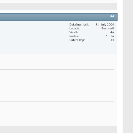
#4
Data înscrierii
9th July 2004
Locaţie
Bucuresti
Vârstă
46
Posturi
1.376
Putere Rep
44