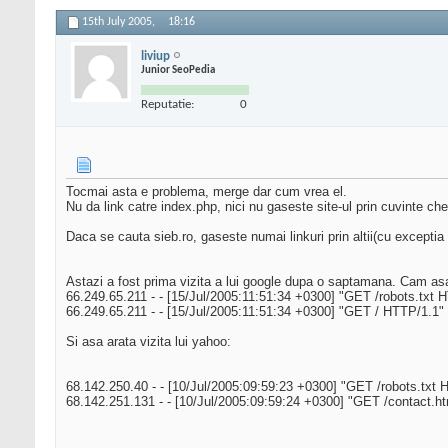
15th July 2005,
18:16
liviup
Junior SeoPedia
Reputatie:
0
Tocmai asta e problema, merge dar cum vrea el.
Nu da link catre index.php, nici nu gaseste site-ul prin cuvinte che
Daca se cauta sieb.ro, gaseste numai linkuri prin altii(cu exceptia c
Astazi a fost prima vizita a lui google dupa o saptamana. Cam asa
66.249.65.211 - - [15/Jul/2005:11:51:34 +0300] "GET /robots.txt 
66.249.65.211 - - [15/Jul/2005:11:51:34 +0300] "GET / HTTP/1.1"
Si asa arata vizita lui yahoo:
68.142.250.40 - - [10/Jul/2005:09:59:23 +0300] "GET /robots.txt 
68.142.251.131 - - [10/Jul/2005:09:59:24 +0300] "GET /contact.ht