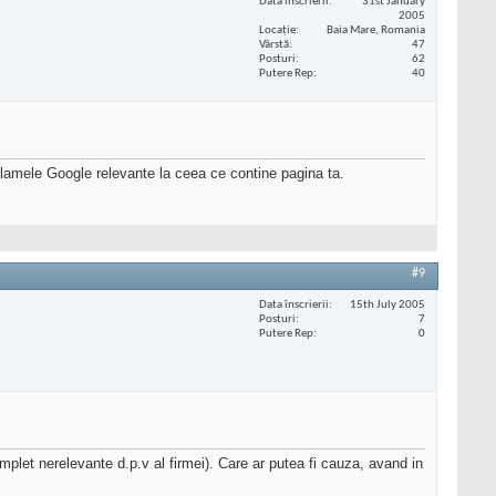
Data înscrierii
31st January
2005
Locaţie
Baia Mare, Romania
Vârstă
47
Posturi
62
Putere Rep
40
clamele Google relevante la ceea ce contine pagina ta.
#9
Data înscrierii
15th July 2005
Posturi
7
Putere Rep
0
mplet nerelevante d.p.v al firmei). Care ar putea fi cauza, avand in