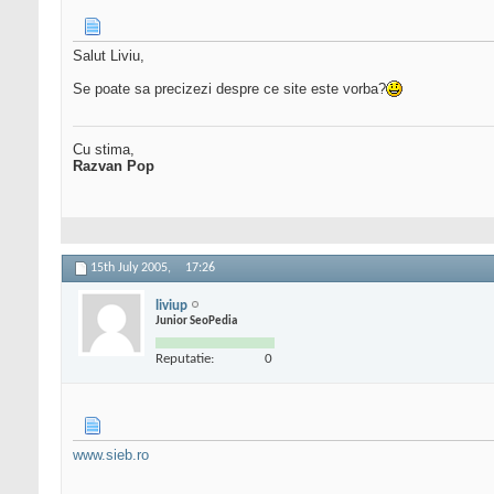
Salut Liviu,
Se poate sa precizezi despre ce site este vorba?
Cu stima,
Razvan Pop
15th July 2005,
17:26
liviup
Junior SeoPedia
Reputatie:
0
www.sieb.ro