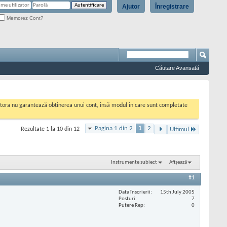
Ajutor
Înregistrare
Memorez Cont?
Căutare Avansată
cestora nu garantează obținerea unui cont, însă modul în care sunt completate
Pagina 1 din 2
1
2
Rezultate 1 la 10 din 12
Ultimul
Instrumente subiect
Afișează
#1
Data înscrierii
15th July 2005
Posturi
7
Putere Rep
0