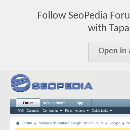
Follow SeoPedia For
with Tapa
Open in
Forum
What's New?
Spy
FAQ
Calendar
Community
Forum Actions
Quick Links
Forum
Motoare de cautare. Google, Yahoo!, MSN
Google
ce