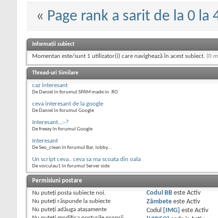
«
Page rank a sarit de la 0 la 
Informații subiect
Momentan este/sunt 1 utilizator(i) care navighează în acest subiect.
(0 m
Thread-uri Similare
caz interesant
De Daniel în forumul SPAM made in .RO
ceva interesant de la google
De Daniel în forumul Google
Interesant...:-?
De freezy în forumul Google
Interesant
De Seo_clean în forumul Bar, lobby...
Un script ceva.. ceva sa ma scoata din oala
De voiculau1 în forumul Server side
Permisiuni postare
Nu puteţi
posta subiecte noi.
Codul BB
este
Activ
Nu puteţi
răspunde la subiecte
Zâmbete
este
Activ
Nu puteţi
adăuga ataşamente
Codul
[IMG]
este
Activ
Nu puteţi
modifica posturile proprii