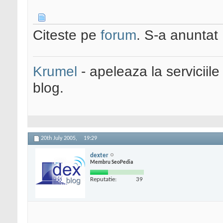
Citeste pe
forum
. S-a anuntat
Krumel
- apeleaza la serviciile
blog.
20th July 2005,
19:29
dexter
Membru SeoPedia
Reputatie:
39