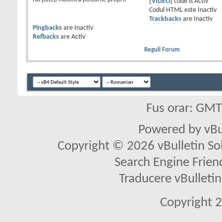
[VIDEO]
code is
Activ
Codul HTML este
Inactiv
Trackbacks
are
Inactiv
Pingbacks
are
Inactiv
Refbacks
are
Activ
Reguli Forum
Fus orar: GM
Powered by vBu
Copyright © 2026 vBulletin Solu
Search Engine Frien
Traducere vBullet
Copyright 