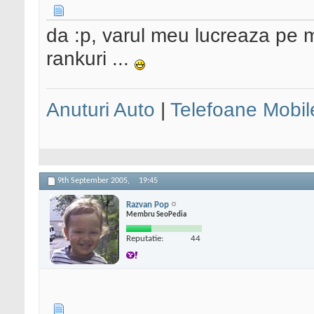
da :p, varul meu lucreaza pe mo
rankuri ...
Anuturi Auto
|
Telefoane Mobil
9th September 2005,
19:45
Razvan Pop
Membru SeoPedia
Reputatie:
44