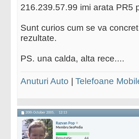
216.239.57.99 imi arata PR5 
Sunt curios cum se va concreti
rezultate.
PS. una calda, alta rece....
Anuturi Auto
|
Telefoane Mobil
20th October 2005,
12:13
Razvan Pop
Membru SeoPedia
Reputatie:
44