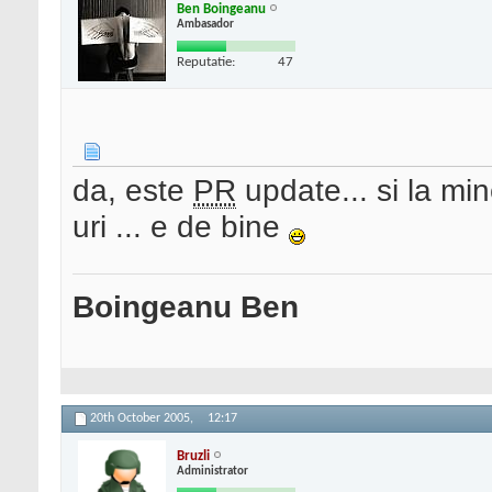
Ben Boingeanu
Ambasador
Reputatie:
47
da, este
PR
update... si la min
uri ... e de bine
Boingeanu Ben
20th October 2005,
12:17
Bruzli
Administrator