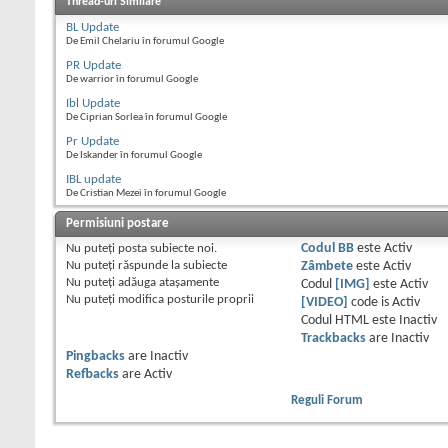
Thread-uri Similare
BL Update
De Emil Chelariu în forumul Google
PR Update
De warrior în forumul Google
Ibl Update
De Ciprian Sorlea în forumul Google
Pr Update
De Iskander în forumul Google
IBL update
De Cristian Mezei în forumul Google
Permisiuni postare
Nu puteţi
posta subiecte noi.
Codul BB
este
Activ
Nu puteţi
răspunde la subiecte
Zâmbete
este
Activ
Nu puteţi
adăuga ataşamente
Codul
[IMG]
este
Activ
Nu puteţi
modifica posturile proprii
[VIDEO]
code is
Activ
Codul HTML este
Inactiv
Trackbacks
are
Inactiv
Pingbacks
are
Inactiv
Refbacks
are
Activ
Reguli Forum