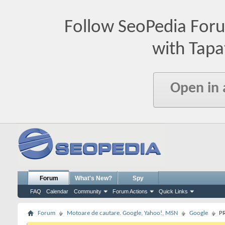
Follow SeoPedia For
with Tapa
Open in
Forum
What's New?
Spy
FAQ
Calendar
Community
Forum Actions
Quick Links
Forum
Motoare de cautare. Google, Yahoo!, MSN
Google
PR