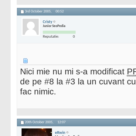
3rd October 2005,
00:52
Cristy
Junior SeoPedia
Reputatie:
0
Nici mie nu mi s-a modificat
P
de pe #8 la #3 la un cuvant cu
fac nimic.
20th October 2005,
12:07
eRwin