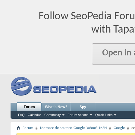
Follow SeoPedia For
with Tapa
Open in
Forum
What's New?
Spy
FAQ
Calendar
Community
Forum Actions
Quick Links
Forum
Motoare de cautare. Google, Yahoo!, MSN
Google
ce