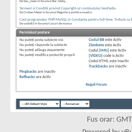
De Seo_clean în forumul Bar, lobby...
Termeni si Conditii privind Copyright-ul continutului SeoPedia
De Cristian Mezei în forumul Regulile si politica noastra
Caut programator PHP/MySQL in Constanta pentru full-time, Trebuie sa fi
De undo83 în forumul Locuri de munca
Permisiuni postare
Nu puteţi
posta subiecte noi.
Codul BB
este
Activ
Nu puteţi
răspunde la subiecte
Zâmbete
este
Activ
Nu puteţi
adăuga ataşamente
Codul
[IMG]
este
Activ
Nu puteţi
modifica posturile proprii
[VIDEO]
code is
Activ
Codul HTML este
Inactiv
Trackbacks
are
Inactiv
Pingbacks
are
Inactiv
Refbacks
are
Activ
Reguli Forum
Fus orar: GM