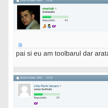
22nd October 2005,
11:52
meetzah
Ambasador
Reputatie:
42
pai si eu am toolbarul dar ar
22nd October 2005,
12:10
Liviu Florin Varzaru
Junior SeoPedia
Reputatie:
39