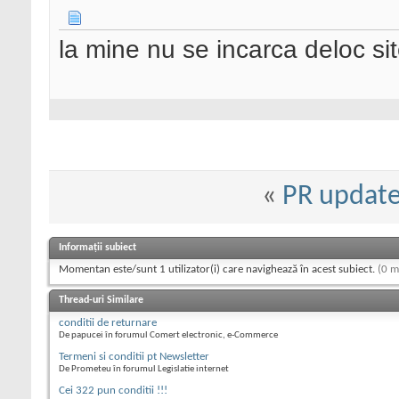
la mine nu se incarca deloc sit
«
PR update
Informații subiect
Momentan este/sunt 1 utilizator(i) care navighează în acest subiect.
(0 m
Thread-uri Similare
conditii de returnare
De papucei în forumul Comert electronic, e-Commerce
Termeni si conditii pt Newsletter
De Prometeu în forumul Legislatie internet
Cei 322 pun conditii !!!