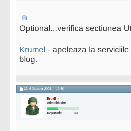
Optional...verifica sectiunea Ut
Krumel
- apeleaza la serviciile
blog.
22nd October 2005,
19:45
Bruzli
Administrator
Reputatie:
44