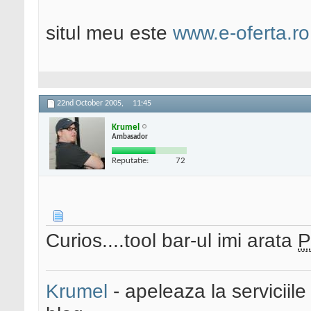
situl meu este
www.e-oferta.ro
22nd October 2005,
11:45
Krumel
Ambasador
Reputatie:
72
Curios....tool bar-ul imi arata
Krumel
- apeleaza la serviciile