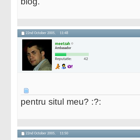
blog.
22nd October 2005,
11:48
meetzah
Ambasador
Reputatie:
42
pentru situl meu? :?:
22nd October 2005,
11:50