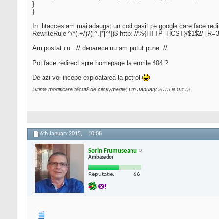
}
}
In .htacces am mai adaugat un cod gasit pe google care face redir
RewriteRule ^/*(.+/)?([^.]*[^/])$ http: //%{HTTP_HOST}/$1$2/ [R=3
Am postat cu : // deoarece nu am putut pune ://
Pot face redirect spre homepage la erorile 404 ?
De azi voi incepe exploatarea la petrol
Ultima modificare făcută de clickymedia; 6th January 2015 la
03:12
.
6th January 2015,
10:08
Sorin Frumuseanu
Ambasador
Reputatie:
66