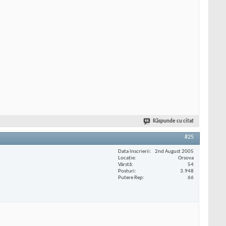
Răspunde cu citat
#25
Data înscrierii
2nd August 2005
Locaţie
Orsova
Vârstă
54
Posturi
3.948
Putere Rep
66