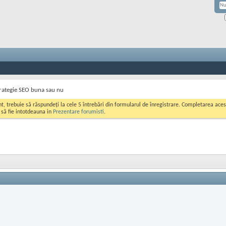
rategie SEO buna sau nu
ont, trebuie să răspundeți la cele 5 întrebări din formularul de înregistrare. Completarea a
i să fie intotdeauna in
Prezentare forumisti
.