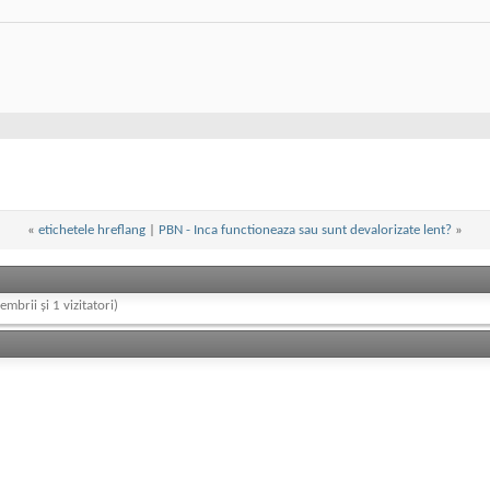
«
etichetele hreflang
|
PBN - Inca functioneaza sau sunt devalorizate lent?
»
embrii și 1 vizitatori)