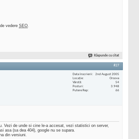
t de vedere
SEO
.
Răspunde cu citat
#27
Data înscrierii
2nd August 2005
Locaţie
Orsova
Vârstă
54
Posturi
3.948
Putere Rep
66
u. Vezi de unde si cine le-a accesat, vezi statistici on server,
asi asa (sa dea 404), google nu se supara.
na din versiuni.