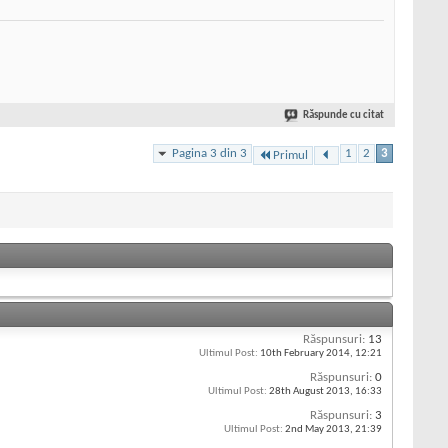
Răspunde cu citat
Pagina 3 din 3
1
2
3
Primul
Răspunsuri:
13
Ultimul Post:
10th February 2014,
12:21
Răspunsuri:
0
Ultimul Post:
28th August 2013,
16:33
Răspunsuri:
3
Ultimul Post:
2nd May 2013,
21:39