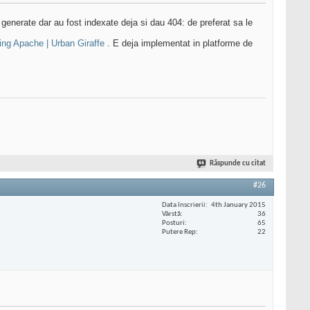
 generate dar au fost indexate deja si dau 404: de preferat sa le
ing Apache | Urban Giraffe
. E deja implementat in platforme de
Răspunde cu citat
#26
Data înscrierii
4th January 2015
Vârstă
36
Posturi
65
Putere Rep
22