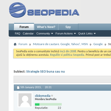
Forum
What's New?
Spy
FAQ
Calendar
Community
Forum Actions
Quick Links
Forum
Motoare de cautare. Google, Yahoo!, MSN
Google
St
SeoPedia este o comunitate inchisă
incă din 2008
. Pentru a beneficia de un c
ajută la obținerea acestuia.
Regulile si politica Seopedia
. Primul post ar trebu
Subiect:
Strategie SEO buna sau nu
5th January 2015,
20:31
clickymedia
Membru SeoPedia
Reputatie:
22