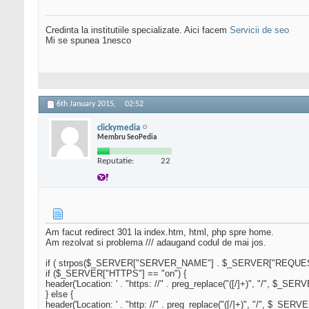
Credinta la institutiile specializate. Aici facem
Servicii de seo
Mi se spunea 1nesco
6th January 2015,
02:52
clickymedia
Membru SeoPedia
Reputatie:
22
Am facut redirect 301 la index.htm, html, php spre home.
Am rezolvat si problema /// adaugand codul de mai jos.
if ( strpos($_SERVER["SERVER_NAME"] . $_SERVER["REQUEST_U
if ($_SERVER["HTTPS"] == "on") {
header('Location: ' . "https: //" . preg_replace("([/]+)", "/
} else {
header('Location: ' . "http: //" . preg_replace("([/]+)", "/"