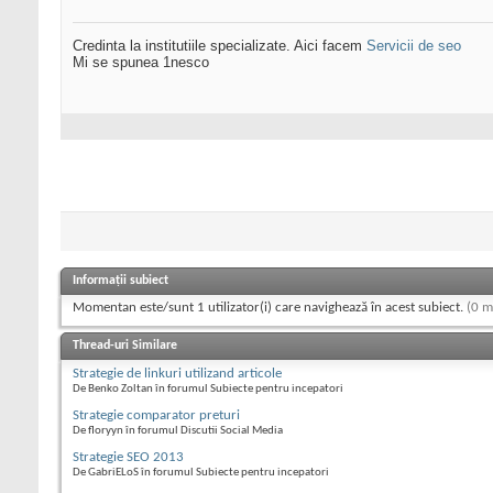
Credinta la institutiile specializate. Aici facem
Servicii de seo
Mi se spunea 1nesco
Informații subiect
Momentan este/sunt 1 utilizator(i) care navighează în acest subiect.
(0 m
Thread-uri Similare
Strategie de linkuri utilizand articole
De Benko Zoltan în forumul Subiecte pentru incepatori
Strategie comparator preturi
De floryyn în forumul Discutii Social Media
Strategie SEO 2013
De GabriELoS în forumul Subiecte pentru incepatori