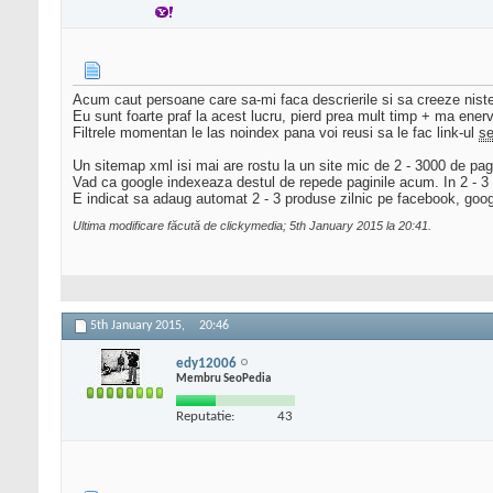
Acum caut persoane care sa-mi faca descrierile si sa creeze niste 
Eu sunt foarte praf la acest lucru, pierd prea mult timp + ma en
Filtrele momentan le las noindex pana voi reusi sa le fac link-ul
s
Un sitemap xml isi mai are rostu la un site mic de 2 - 3000 de pag
Vad ca google indexeaza destul de repede paginile acum. In 2 - 3 s
E indicat sa adaug automat 2 - 3 produse zilnic pe facebook, goo
Ultima modificare făcută de clickymedia; 5th January 2015 la
20:41
.
5th January 2015,
20:46
edy12006
Membru SeoPedia
Reputatie:
43