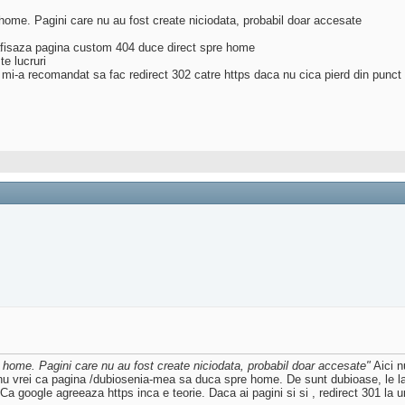
 home. Pagini care nu au fost create niciodata, probabil doar accesate
 afisaza pagina custom 404 duce direct spre home
e lucruri
a mi-a recomandat sa fac redirect 302 catre https daca nu cica pierd din punc
e home. Pagini care nu au fost create niciodata, probabil doar accesate"
Aici n
ar nu vrei ca pagina /dubiosenia-mea sa duca spre home. De sunt dubioase, le l
Ca google agreeaza https inca e teorie. Daca ai pagini si si , redirect 301 la u