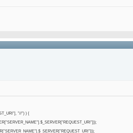
RI"], "//") ) {
", $_SERVER["SERVER_NAME"].$_SERVER["REQUEST_URI"]));
, $_SERVER["SERVER_NAME"].$_SERVER["REQUEST_URI"]));