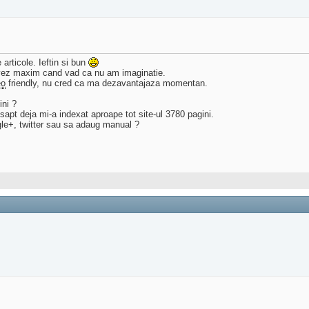
articole. Ieftin si bun
ervez maxim cand vad ca nu am imaginatie.
eo
friendly, nu cred ca ma dezavantajaza momentan.
ini ?
apt deja mi-a indexat aproape tot site-ul 3780 pagini.
gle+, twitter sau sa adaug manual ?