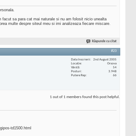
ersonala.
am facut sa para cat mai naturale si nu am folosit nicio unealta
 prea multe despre siteul meu si imi analizeaza fiecare miscare.
Răspunde cu citat
#23
Data înscrierii
2nd August 2005
Locaţie
Orsova
Vârstă
54
Posturi
3.948
Putere Rep
66
1 out of 1 members found this post helpful.
digipos-td1500.html