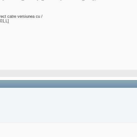
ect catre versiunea cu /
01,L]