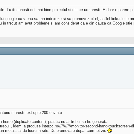
e. Tu iti cunosti cel mai bine proiectul si stii ce urmaresti. E doar o parere p
at lui google ca vreau sa ma indexeze si sa promovez pt el, astfel linkurile le-
 eu in trecut am avut probleme si am considerat ca e din cauza ca Google stie
gatoriu maresti text spre 200 cuvinte.
a home (duplicate content), practic nu ar trebui sa fie generata.
ar trebui , idem la produse interpc.ro///////////monitor-second-hand-touchscreen-
ari meta... ai de lucru in site. De promovare dupa, cum tot zic