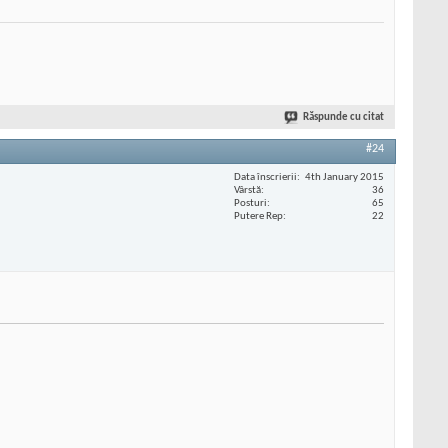
Răspunde cu citat
#24
Data înscrierii
4th January 2015
Vârstă
36
Posturi
65
Putere Rep
22