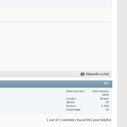
Răspunde cu citat
#22
Data înscrierii
26th January
2009
Locaţie
Brasov
Vârstă
34
Posturi
3.260
Putere Rep
43
1 out of 1 members found this post helpful.