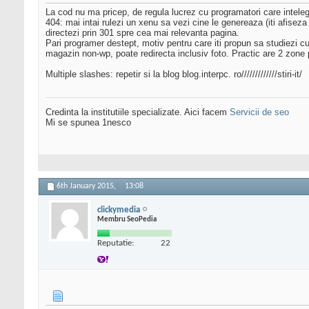
La cod nu ma pricep, de regula lucrez cu programatori care intele
404: mai intai rulezi un xenu sa vezi cine le genereaza (iti afisez
directezi prin 301 spre cea mai relevanta pagina.
Pari programer destept, motiv pentru care iti propun sa studiezi 
magazin non-wp, poate redirecta inclusiv foto. Practic are 2 zone p
Multiple slashes: repetir si la blog blog.interpc. ro/////////////stiri-it/
Credinta la institutiile specializate. Aici facem
Servicii de seo
Mi se spunea 1nesco
6th January 2015,
13:08
clickymedia
Membru SeoPedia
Reputatie:
22