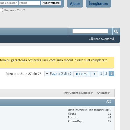
Ajutor
Înregistrare
Memorez Cont?
Căutare Avansată
cestora nu garantează obținerea unui cont, însă modul în care sunt completate
Pagina 3 din 3
1
2
3
Rezultate 21 la 27 din 27
Primul
Instrumente subiect
Afișează
#21
Data înscrierii
4th January 2015
Vârstă
36
Posturi
65
Putere Rep
22