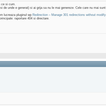
g ce si cum.
a si de unde e generat) si ai grija sa nu le mai genereze. Cele care nu mai sunt
cum lucreaza pluginul wp
Redirection – Manage 301 redirections without modify
rincipale: raportare 404 si directare.