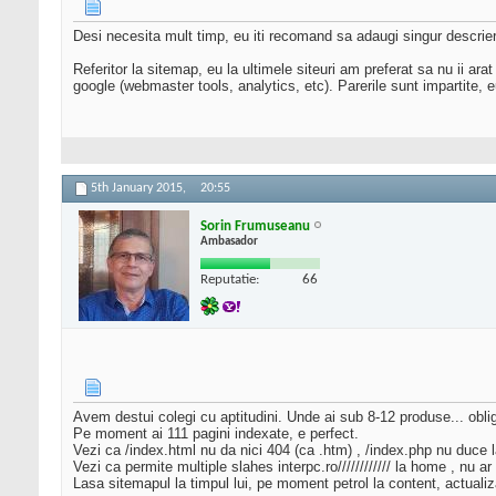
Desi necesita mult timp, eu iti recomand sa adaugi singur descrieril
Referitor la sitemap, eu la ultimele siteuri am preferat sa nu ii ar
google (webmaster tools, analytics, etc). Parerile sunt impartite,
5th January 2015,
20:55
Sorin Frumuseanu
Ambasador
Reputatie:
66
Avem destui colegi cu aptitudini. Unde ai sub 8-12 produse... obli
Pe moment ai 111 pagini indexate, e perfect.
Vezi ca /index.html nu da nici 404 (ca .htm) , /index.php nu duce l
Vezi ca permite multiple slahes interpc.ro//////////// la home , nu 
Lasa sitemapul la timpul lui, pe moment petrol la content, actualiz