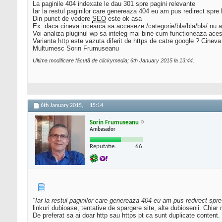
La paginile 404 indexate le dau 301 spre pagini relevante
Iar la restul paginilor care genereaza 404 eu am pus redirect spre
Din punct de vedere
SEO
este ok asa
Ex. daca cineva incearca sa acceseze /categorie/bla/bla/bla/ nu
Voi analiza pluginul wp sa inteleg mai bine cum functioneaza acest
Varianta http este vazuta diferit de https de catre google ? Cinev
Multumesc Sorin Frumuseanu
Ultima modificare făcută de clickymedia; 6th January 2015 la
13:44
.
6th January 2015,
15:14
Sorin Frumuseanu
Ambasador
Reputatie:
66
"Iar la restul paginilor care genereaza 404 eu am pus redirect spr
linkuri dubioase, tentative de spargere site, alte dubiosenii. Chi
De preferat sa ai doar http sau https pt ca sunt duplicate content. 