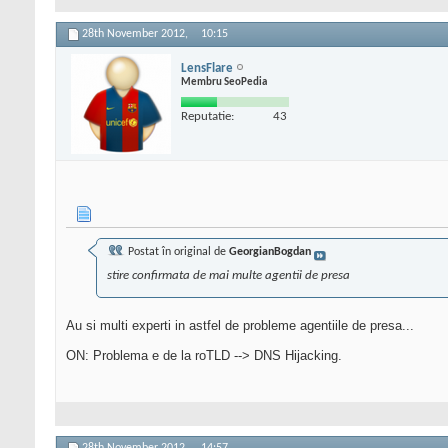
28th November 2012,
10:15
LensFlare
Membru SeoPedia
Reputatie:
43
Postat în original de
GeorgianBogdan
stire confirmata de mai multe agentii de presa
Au si multi experti in astfel de probleme agentiile de presa...
ON: Problema e de la roTLD --> DNS Hijacking.