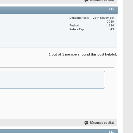
Răspunde cu citat
#15
Data înscrierii
25th November
2010
Posturi
1.114
Putere Rep
43
1 out of 1 members found this post helpful.
Răspunde cu citat
#16