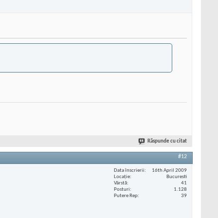
Răspunde cu citat
#12
Data înscrierii
16th April 2009
Locaţie
Bucuresti
Vârstă
41
Posturi
1.128
Putere Rep
39