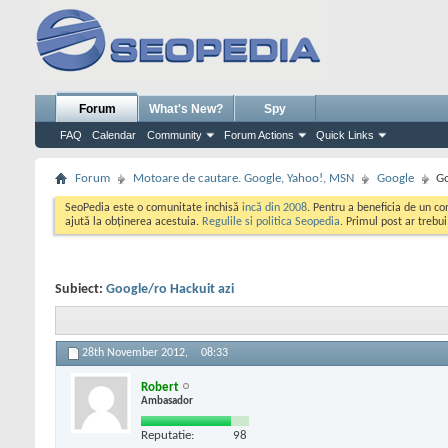
Forum
What's New?
Spy
FAQ
Calendar
Community
Forum Actions
Quick Links
Forum
Motoare de cautare. Google, Yahoo!, MSN
Google
Go
SeoPedia este o comunitate inchisă
incă din 2008
. Pentru a beneficia de un c
ajută la obținerea acestuia.
Regulile si politica Seopedia
. Primul post ar trebu
Subiect:
Google/ro Hackuit azi
28th November 2012,
08:33
Robert
Ambasador
Reputatie:
98