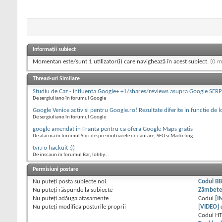
Informații subiect
Momentan este/sunt 1 utilizator(i) care navighează în acest subiect.
(0 m
Thread-uri Similare
Studiu de Caz - influenta Google+ +1/shares/reviews asupra Google SERP
De sergiuliano în forumul Google
Google Venice activ si pentru Google.ro! Rezultate diferite in functie de l
De sergiuliano în forumul Google
google amendat in Franta pentru ca ofera Google Maps gratis
De alarma în forumul Stiri despre motoarele de cautare, SEO si Marketing
tvr.ro hackuit :))
De inscaun în forumul Bar, lobby...
Permisiuni postare
Nu puteţi
posta subiecte noi.
Codul B
Nu puteţi
răspunde la subiecte
Zâmbet
Nu puteţi
adăuga ataşamente
Codul
[I
Nu puteţi
modifica posturile proprii
[VIDEO]
Codul H