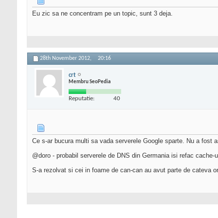
Eu zic sa ne concentram pe un topic, sunt 3 deja.
28th November 2012,
20:16
crt
Membru SeoPedia
Reputatie:
40
Ce s-ar bucura multi sa vada serverele Google sparte. Nu a fost a
@doro - probabil serverele de DNS din Germania isi refac cache-u
S-a rezolvat si cei in foame de can-can au avut parte de cateva or