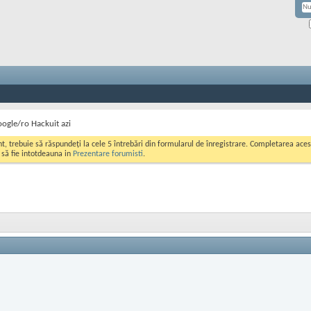
ogle/ro Hackuit azi
ont, trebuie să răspundeți la cele 5 întrebări din formularul de înregistrare. Completarea a
i să fie intotdeauna in
Prezentare forumisti
.