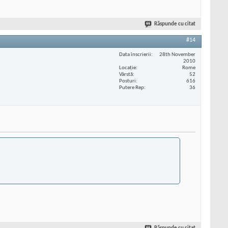
Răspunde cu citat
#14
Data înscrierii
28th November
2010
Locaţie
Rome
Vârstă
52
Posturi
616
Putere Rep
36