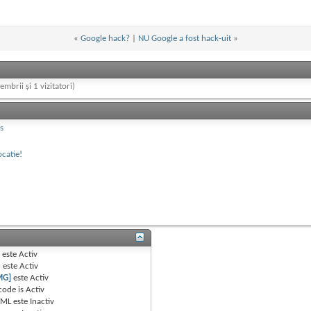
«
Google hack?
|
NU Google a fost hack-uit
»
embrii și 1 vizitatori)
s
ocatie!
B
este
Activ
e
este
Activ
MG]
este
Activ
code is
Activ
TML este
Inactiv