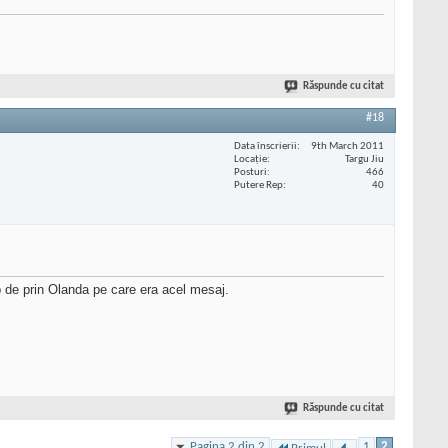
Răspunde cu citat
#18
Data înscrierii
9th March 2011
Locaţie
Targu Jiu
Posturi
466
Putere Rep
40
p de prin Olanda pe care era acel mesaj.
Răspunde cu citat
Pagina 2 din 2
1
2