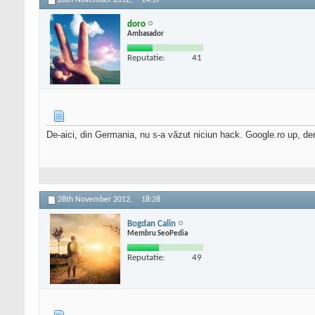
28th November 2012,
14:57
doro
Ambasador
Reputatie:
41
De-aici, din Germania, nu s-a văzut niciun hack. Google.ro up, dem
28th November 2012,
18:28
Bogdan Calin
Membru SeoPedia
Reputatie:
49