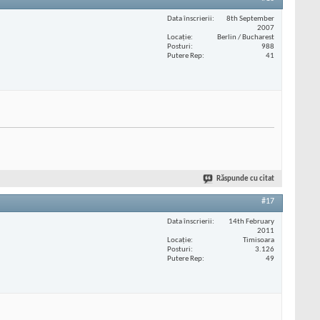
Data înscrierii
8th September
2007
Locaţie
Berlin / Bucharest
Posturi
988
Putere Rep
41
Răspunde cu citat
#17
Data înscrierii
14th February
2011
Locaţie
Timisoara
Posturi
3.126
Putere Rep
49