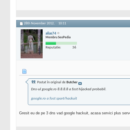
28th November 2012,
10:11
alias74
Membru SeoPedia
Reputatie:
36
Postat în original de
Butcher
Dns-ul google.ro 8.8.8.8 a fost hijacked probabil.
google.ro a fost spart/hackuit
Gresit eu de pe 3 dns vad google hackuit, acasa servici plus serv