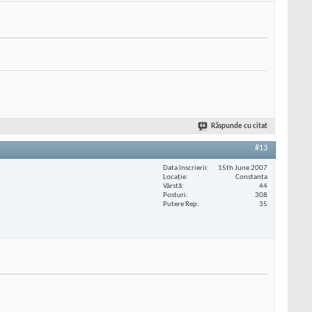
Răspunde cu citat
#13
Data înscrierii
15th June 2007
Locaţie
Constanta
Vârstă
44
Posturi
308
Putere Rep
35