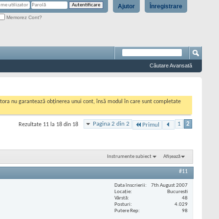
Ajutor
Înregistrare
Memorez Cont?
Căutare Avansată
cestora nu garantează obținerea unui cont, însă modul în care sunt completate
Pagina 2 din 2
1
2
Rezultate 11 la 18 din 18
Primul
Instrumente subiect
Afișează
#11
Data înscrierii
7th August 2007
Locaţie
Bucuresti
Vârstă
48
Posturi
4.029
Putere Rep
98