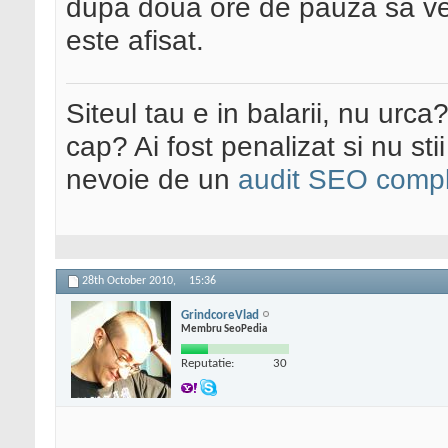
dupa doua ore de pauza sa verifi
este afisat.
Siteul tau e in balarii, nu urca
cap? Ai fost penalizat si nu sti
nevoie de un
audit SEO compl
28th October 2010,
15:36
GrindcoreVlad
Membru SeoPedia
Reputatie:
30