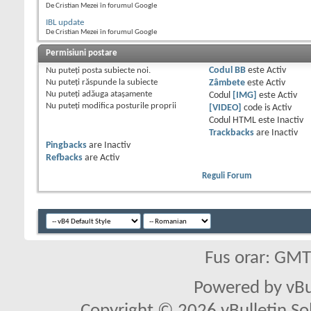
De Cristian Mezei în forumul Google
IBL update
De Cristian Mezei în forumul Google
Permisiuni postare
Nu puteţi
posta subiecte noi.
Codul BB
este
Activ
Nu puteţi
răspunde la subiecte
Zâmbete
este
Activ
Nu puteţi
adăuga ataşamente
Codul
[IMG]
este
Activ
Nu puteţi
modifica posturile proprii
[VIDEO]
code is
Activ
Codul HTML este
Inactiv
Trackbacks
are
Inactiv
Pingbacks
are
Inactiv
Refbacks
are
Activ
Reguli Forum
Fus orar: GM
Powered by vBu