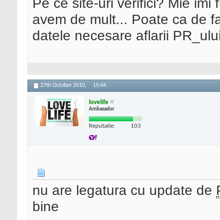
Pe ce site-uri verifici? Mie imi
avem de mult... Poate ca de f
datele necesare aflarii PR_ului
27th October 2010,
15:44
lovelife
Ambasador
Reputatie:
103
nu are legatura cu update de
bine