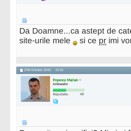
Da Doamne...ca astept de cate
site-urile mele
si ce
pr
imi vo
27th October 2010,
15:33
Popescu Marian
Ambasador
Reputatie:
48