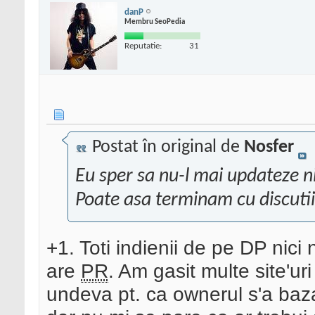
danP
Membru SeoPedia
Reputatie:
31
Postat în original de
Nosfer
Eu sper sa nu-l mai updateze ni
Poate asa terminam cu discutii
+1. Toti indienii de pe DP nic
are
PR
. Am gasit multe site'ur
undeva pt. ca ownerul s'a baza