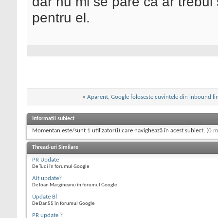
dar nu mi se pare ca ar trebui
pentru el.
«
Aparent, Google foloseste cuvintele din inbound lin
Informații subiect
Momentan este/sunt 1 utilizator(i) care navighează în acest subiect.
(0 m
Thread-uri Similare
PR Update
De Tudi în forumul Google
Alt update?
De Ioan Margineanu în forumul Google
Update Bl
De Dan55 în forumul Google
PR update ?