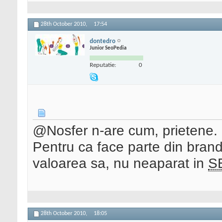
28th October 2010,
17:54
dontedro
Junior SeoPedia
Reputatie:
0
@Nosfer n-are cum, prietene. 
Pentru ca face parte din brand
valoarea sa, nu neaparat in
S
28th October 2010,
18:05