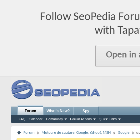
Follow SeoPedia For
with Tapa
Open in
Forum
What's New?
Spy
FAQ
Calendar
Community
Forum Actions
Quick Links
Forum
Motoare de cautare. Google, Yahoo!, MSN
Google
up