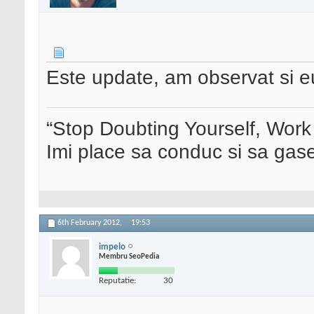
Este update, am observat si eu
“Stop Doubting Yourself, Wor
Imi place sa conduc si sa ga
6th February 2012,
19:53
impelo
Membru SeoPedia
Reputatie:
30