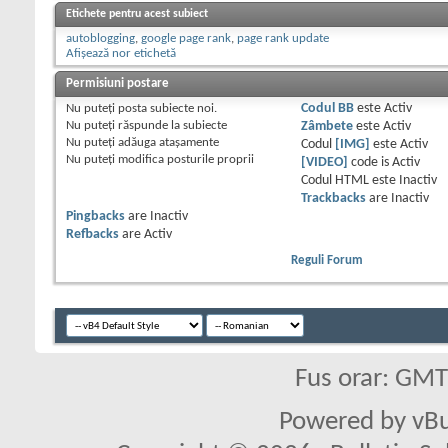
Etichete pentru acest subiect
autoblogging
,
google page rank
,
page rank update
Afișează nor etichetă
Permisiuni postare
Nu puteţi
posta subiecte noi.
Codul BB
este
Activ
Nu puteţi
răspunde la subiecte
Zâmbete
este
Activ
Nu puteţi
adăuga ataşamente
Codul
[IMG]
este
Activ
Nu puteţi
modifica posturile proprii
[VIDEO]
code is
Activ
Codul HTML este
Inactiv
Trackbacks
are
Inactiv
Pingbacks
are
Inactiv
Refbacks
are
Activ
Reguli Forum
Fus orar: GM
Powered by vBu