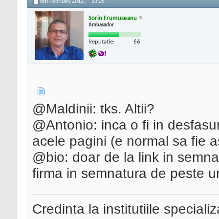
6th February 2012,
23:25
Sorin Frumuseanu
Ambasador
Reputatie:
66
@Maldinii: tks. Altii?
@Antonio: inca o fi in desfasur
acele pagini (e normal sa fie a
@bio: doar de la link in semn
firma in semnatura de peste un
Credinta la institutiile special