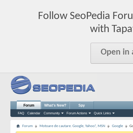
Follow SeoPedia For
with Tapa
Open in
Forum
What's New?
Spy
FAQ
Calendar
Community
Forum Actions
Quick Links
Forum
Motoare de cautare. Google, Yahoo!, MSN
Google
Go