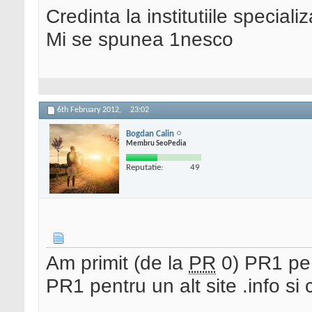
Credinta la institutiile special
Mi se spunea 1nesco
6th February 2012,
23:02
Bogdan Calin
Membru SeoPedia
Reputatie:
49
Am primit (de la
PR
0) PR1 pe u
PR1 pentru un alt site .info si