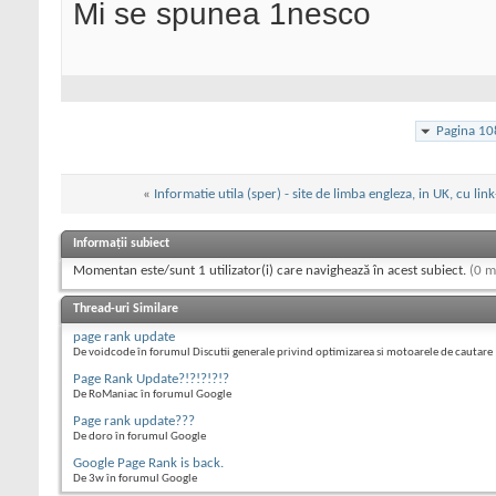
Mi se spunea 1nesco
Pagina 10
«
Informatie utila (sper) - site de limba engleza, in UK, cu link
Informații subiect
Momentan este/sunt 1 utilizator(i) care navighează în acest subiect.
(0 m
Thread-uri Similare
page rank update
De voidcode în forumul Discutii generale privind optimizarea si motoarele de cautare
Page Rank Update?!?!?!?!?
De RoManiac în forumul Google
Page rank update???
De doro în forumul Google
Google Page Rank is back.
De 3w în forumul Google